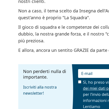
nostri clienti.
Non a caso, il tema scelto da Insegna dell'
quest'anno è proprio
"La Squadra"
.
Il gioco di squadra e le competenze dei col
dubbio, la nostra grande forza, e il nostro "
più preziosa.
E allora, ancora un sentito GRAZIE da parte
Non perderti nulla di
importante.
Sì, ho preso v
Iscriviti alla nostra
dei miei dati 
E-mail
newsletter!
per l’invio de
informazioni r
Lentiamo