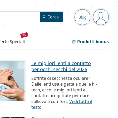
Barra di navig
Cerca
Blog
sei conn
fferte speciali
Prodotti bonus
Le migliori lenti a contatto
per occhi secchi del 2026
Soffrite di secchezza oculare?
Dalle lenti usa e getta a quelle hi-
tech, ecco le migliori lenti a
contatto progettate per dare
sollievo e comfort.
Vedi tutto il
testo