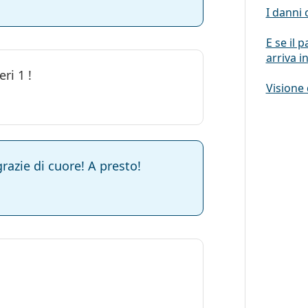
I danni 
E se il 
arriva i
ri 1 !
Visione 
razie di cuore! A presto!