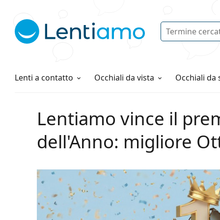
Ricerca
Ho già un account cliente Lentiam
Navigazione del sito
Soluzioni
Tutto sugli acquisti
Lenti a contatto
Occhiali da vista
Occhiali da 
Lentiamo vince il pr
dell'Anno: migliore Ot