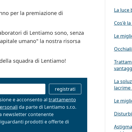
La luce 
Anno per la premiazione di
Cos'è la
laboratori di Lentiamo sono, senza
Le migli
capitale umano" la nostra risorsa
Occhiali
 della squadra di Lentiamo!
Trattame
vantagg
La soluz
lacrime a
isione e acconsento al
trattamento
Le migli
personali
da parte di Lentiamo s.r.o.
Disturbi
lla newsletter contenente
iguardanti prodotti e offerte di
Astigmat