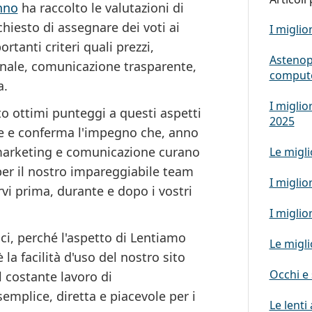
nno
ha raccolto
le valutazioni di
ichiesto di assegnare dei voti ai
I miglio
rtanti criteri quali prezzi,
Astenop
onale, comunicazione trasparente,
compute
a.
I miglio
o ottimi punteggi a questi aspetti
2025
e e conferma l'impegno che, anno
, marketing e comunicazione curano
Le migli
er il nostro impareggiabile team
I miglio
rvi prima, durante e dopo i vostri
I miglio
ici, perché
l'aspetto di Lentiamo
Le migli
a facilità d'uso del nostro sito
Occhi e 
 costante lavoro di
emplice, diretta e piacevole per i
Le lenti