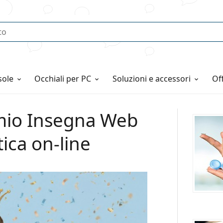
o
sole
Occhiali per PC
Soluzioni e accessori
o
emio Insegna Web
tica on-line