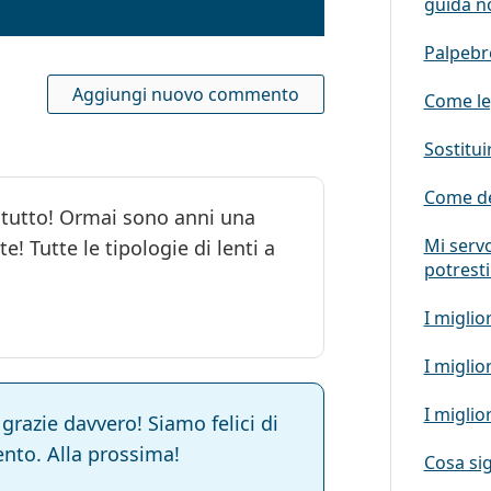
guida n
Palpebr
Aggiungi nuovo commento
Come leg
Sostitui
Come dev
 tutto! Ormai sono anni una
Mi servo
e! Tutte le tipologie di lenti a
potrest
I miglior
I miglio
I miglior
razie davvero! Siamo felici di
nto. Alla prossima!
Cosa sig