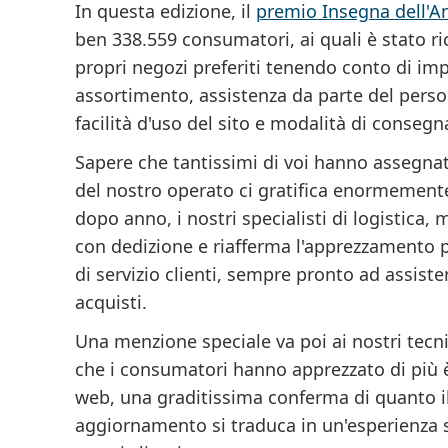
In questa edizione, il
premio Insegna dell'A
ben 338.559 consumatori
, ai quali è stato r
propri negozi preferiti tenendo conto di impo
assortimento, assistenza da parte del pers
facilità d'uso del sito e modalità di consegn
Sapere che tantissimi di voi hanno assegnat
del nostro operato ci gratifica enormement
dopo anno, i nostri specialisti di logistica
con dedizione e riafferma l'apprezzamento p
di servizio clienti, sempre pronto ad assiste
acquisti.
Una menzione speciale va poi ai nostri tecn
che i consumatori hanno apprezzato di più è l
web
, una graditissima conferma di quanto il
aggiornamento si traduca in un'esperienza s