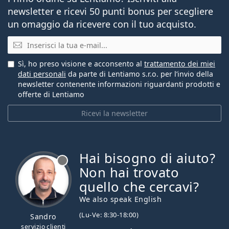
newsletter e ricevi 50 punti bonus per scegliere
un omaggio da ricevere con il tuo acquisto.
E-mail
Sì, ho preso visione e acconsento al
trattamento dei miei
dati personali
da parte di Lentiamo s.r.o. per l’invio della
newsletter contenente informazioni riguardanti prodotti e
offerte di Lentiamo
Ricevi la newsletter
Hai bisogno di aiuto?
è offline
Non hai trovato
quello che cercavi?
We also speak English
(Lu-Ve: 8:30-18:00)
Sandro
servizio clienti