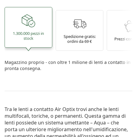
1.300.000 pezzi in
Spedizione gratis:
stock
Prezzi conve
ordini da 69 €
Magazzino proprio - con oltre 1 milione di lenti a contatto in
pronta consegna.
Tra le lenti a contatto Air Optix trovi anche le lenti
multifocali, toriche, o permanenti. Questa gamma di
lenti possiede un sistema umettante – Aqua – che
porta un ulteriore miglioramento nell'umidifica­zione,
un aumento della permeabilità all'ossigeno ed un