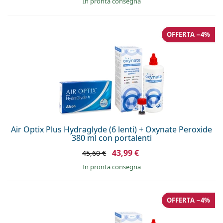
in pronta consegna
OFFERTA −4%
Air Optix Plus Hydraglyde (6 lenti) + Oxynate Peroxide
380 ml con portalenti
43,99 €
45,60 €
in pronta consegna
OFFERTA −4%