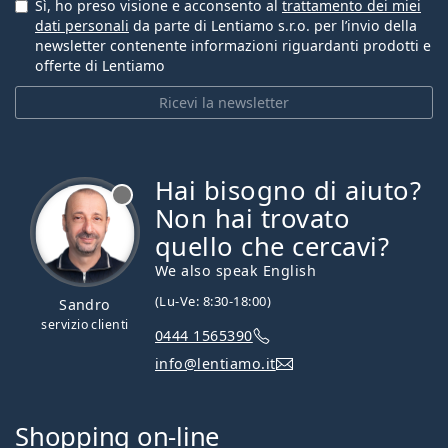
Sì, ho preso visione e acconsento al
trattamento dei miei
dati personali
da parte di Lentiamo s.r.o. per l’invio della
newsletter contenente informazioni riguardanti prodotti e
offerte di Lentiamo
Ricevi la newsletter
Hai bisogno di aiuto?
è offline
Non hai trovato
quello che cercavi?
We also speak English
(Lu-Ve: 8:30-18:00)
Sandro
servizio clienti
0444 1565390
info@lentiamo.it
Shopping on-line