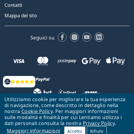
Contatti
Mappa del sito
Facebook
Instagram
YouTube
LinkedIn
Seguici su
Valutazione
Utilizziamo cookie per migliorare la tua esperienza
di navigazione, come descritto in dettaglio nella
Lentiamo s.r.o., Vídeňská 12, 37833 Nová Bystřice, Repubblica Ceca.
nostra
Cookie Policy
. Per maggiori informazioni
Partita IVA: CZ26104784
sulle modalità e finalità per cui Lentiamo utilizza i
dati personali consulta la nostra
Privacy Policy
.
Torna alla Home Page
Vai all'inizio
Maggiori informazioni
Accetto
Rifiuto