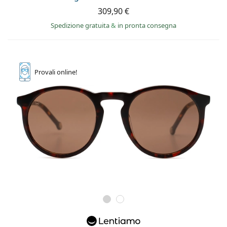
è offline
Persol
309,90 €
Spedizione gratuita
&
in pronta consegna
Prada
Tutte le marche
Provali
online!