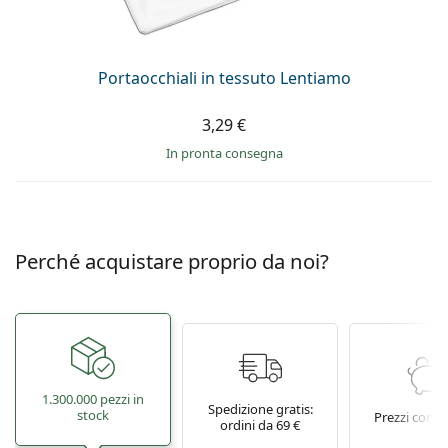
è offline
Persol
Prada
Portaocchiali in tessuto Lentiamo
Tutte le marche
3,29 €
in pronta consegna
Perché acquistare proprio da noi?
1.300.000 pezzi in
Spedizione gratis:
stock
Prezzi conve
ordini da 69 €