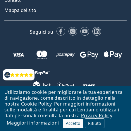
Mappa del sito
Facebook
Instagram
YouTube
LinkedIn
Seguici su
Valutazione
Utilizziamo cookie per migliorare la tua esperienza
di navigazione, come descritto in dettaglio nella
Lentiamo s.r.o., Vídeňská 12, 37833 Nová Bystřice, Repubblica Ceca.
nostra
Cookie Policy
. Per maggiori informazioni
Partita IVA: CZ26104784
sulle modalità e finalità per cui Lentiamo utilizza i
dati personali consulta la nostra
Privacy Policy
.
Torna alla Home Page
Vai all'inizio
Maggiori informazioni
Accetto
Rifiuto
Il sito Lentiamo.it è proprietà di Lentiamo s.r.o., che ne detiene la