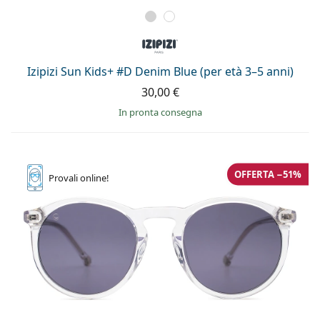
Izipizi Sun Kids+ #D Denim Blue (per età 3–5 anni)
30,00 €
in pronta consegna
OFFERTA −51%
Provali
online!