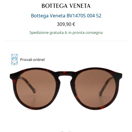
0444 1565390
Gucci
Tutte le soluzioni
Tutte le marche
è online
Persol
Bottega Veneta BV1470S 004 52
309,90 €
Prada
Spedizione gratuita
&
in pronta consegna
Tutte le marche
Provali
online!