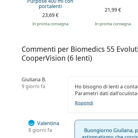
Categorie:
Lenti mensili
Purpose 400 ml con
portalenti
Lenti a contat
21,99 €
23,69 €
Lenti sferiche 
in pronta consegna
in pronta consegna
Commenti per Biomedics 55 Evolut
CooperVision (6 lenti)
Giuliana B.
9 giorni fa
Ho bisogno di lenti a cont
Parametri dati dall'oculista
Rispondi
Valentina
8 giorni fa
Buongiorno Giuliana, pu
astigmatismo
che corris