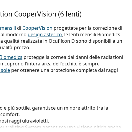
tion CooperVision (6 lenti)
 mensili
di
CooperVision
progettate per la correzione di
e al moderno
design asferico
, le lenti mensili Biomedics
ta qualità realizzate in Ocufilcon D sono disponibili a un
ualità-prezzo.
o Biomedics
protegge la cornea dai danni delle radiazioni
non coprono l'intera area dell'occhio, è sempre
 sole
per ottenere una protezione completa dai raggi
o e più sottile, garantisce un minore attrito tra la
 comfort.
si raggi ultravioletti.
eutralizing System garantisce una visione nitida anche