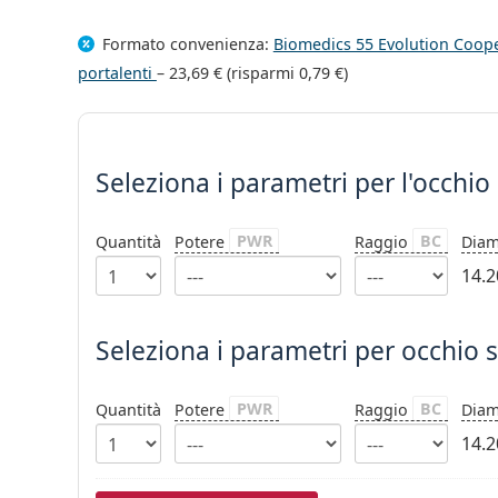
Formato convenienza:
Biomedics 55 Evolution Cooper
portalenti
–
23,69 €
(risparmi
0,79 €
)
Seleziona i parametri
Seleziona i parametri
per l'occhio
PWR
BC
Quantità
Potere
Raggio
Dia
14.2
Seleziona i parametri per occhio s
PWR
BC
Quantità
Potere
Raggio
Dia
14.2