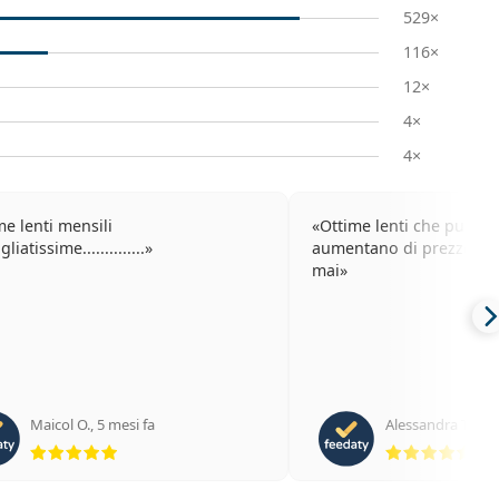
529×
116×
12×
4×
4×
me lenti mensili
Ottime lenti che purtr
liatissime..............
aumentano di prezzo e 
mai
Maicol O.
,
5 mesi fa
Alessandra T.
,
10 
valutazione 5 di 5
val