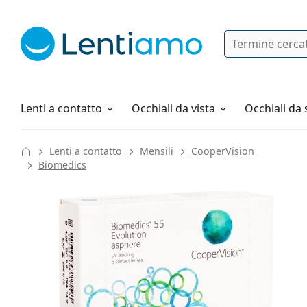
Ricerca
Ho già un account cliente Lentiam
Navigazione del sito
Soluzioni
Tutto sugli acquisti
Lenti a contatto
Occhiali da vista
Occhiali da 
Lenti a contatto
Mensili
CooperVision
Biomedics