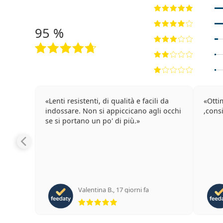
95 %
Lenti resistenti, di qualità e facili da
Otti
indossare. Non si appiccicano agli occhi
,consig
se si portano un po' di più.
Valentina B.
,
17 giorni fa
valutazione 5 di 5