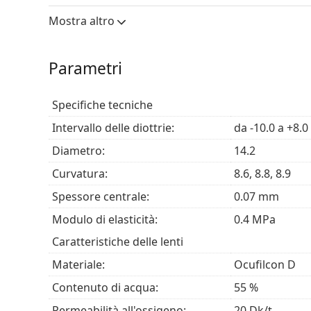
in situazioni difficili come durante la guida, lo
Mostra altro
Per chi sono le Biomedics 55 Evolu
Parametri
Chi ha bisogno di correggere
ipermetropia
o
m
Chi ha un lieve astigmatismo e non necessita di 
Specifiche tecniche
Chi cerca un prodotto con un buon rapporto qu
Intervallo delle diottrie:
da -10.0 a +8.0
Domande frequenti
Diametro:
14.2
Curvatura:
8.6, 8.8, 8.9
Per quanto tempo si possono indossare le Bi
Spessore centrale:
0.07 mm
Modulo di elasticità:
0.4 MPa
Si può dormire con le Biomedics 55 Evolution
Caratteristiche delle lenti
Materiale:
Ocufilcon D
Contenuto di acqua:
55 %
Altre lenti a contatto mensili
Permeabilità all'ossigeno:
20 Dk/t