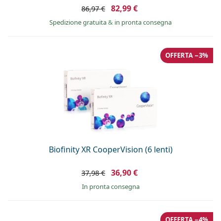
82,99 €
86,97 €
Spedizione gratuita
&
in pronta consegna
OFFERTA −3%
Biofinity XR CooperVision (6 lenti)
36,90 €
37,98 €
in pronta consegna
OFFERTA −4%