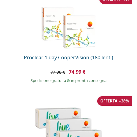
Proclear 1 day CooperVision (180 lenti)
74,99 €
77,98 €
Spedizione gratuita
&
in pronta consegna
OFFERTA −38%