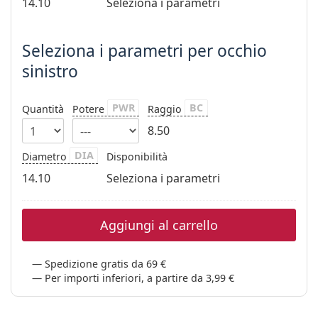
14.10
Seleziona i parametri
è offline
Persol
Prada
Seleziona i parametri per occhio
Tutte le marche
sinistro
PWR
BC
Quantità
Potere
Raggio
8.50
DIA
Diametro
Disponibilità
14.10
Seleziona i parametri
Aggiungi al carrello
Spedizione gratis da 69 €
Per importi inferiori, a partire da 3,99 €