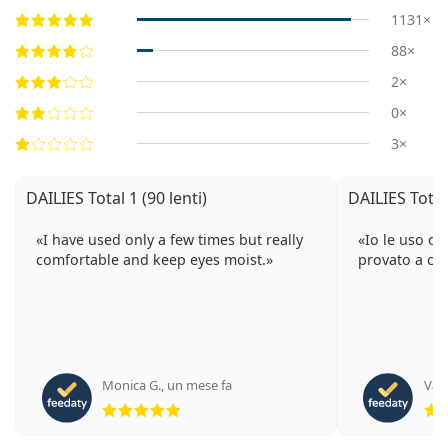
1131×
88×
2×
0×
3×
DAILIES Total 1 (90 lenti)
DAILIES Total 
I have used only a few times but really
Io le uso da
comfortable and keep eyes moist.
provato a ca
Monica G.
,
un mese fa
Van
valutazione 5 di 5