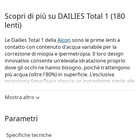
Scopri di più su DAILIES Total 1 (180
lenti)
Le Dailies Total 1 della
Alcon
sono le prime lenti a
contatto con contenuto d'acqua variabile per la
correzione di miopia e ipermetropia. Il loro design
innovativo consente un'elevata idratazione proprio
dove gli occhi ne hanno bisogno, poiché trattengono
più acqua (oltre l'80%) in superficie. L'esclusiva
tecnologia SmarTears rilascia un ingrediente simile alle
lacrime naturali, che contribuisce alla stabilizzazione
del film lacrimale riducendo l'evaporazione
Mostra altro
dell'umidità. Queste lenti a contatto sono realizzate
con un moderno materiale in silicone idrogel che
garantisce una straordinaria permeabilità all'ossigeno
Parametri
e una sensazione di morbidezza che assicura il
massimo comfort per tutto il giorno.
Specifiche tecniche
Oltre alle Dailies Total 1 (180 lenti)
lenti a contatto