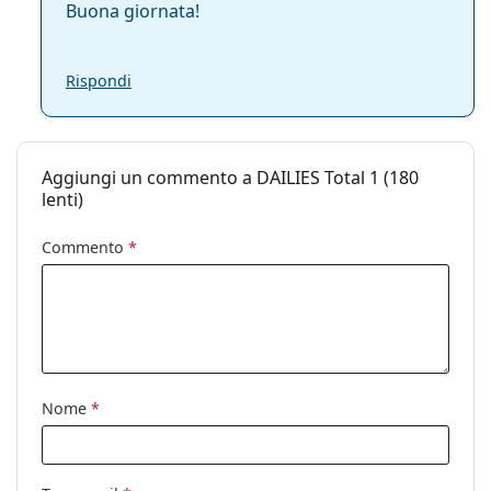
Buona giornata!
DAILIES Total 1 vs Acuvue Oasys 1-Day: Quali
Rispondi
sono le migliori?
Qual è la differenza tra DAILIES Total 1 30lenti,
Aggiungi un commento a DAILIES Total 1 (180
90 lenti, e 180 lenti?
lenti)
Commento
*
Altre lenti a contatto
Spesso venduto con le gocce
Solunate Eye Drops 15
ml
.
È un dispositivo medico CE. Leggere attentamente le
istruzioni prima dell'uso.
Nome
*