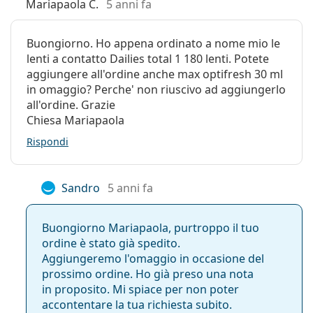
Mariapaola C.
5 anni fa
che non richiedono alcuna manutenzione
Categorie:
ha occhi sensibili o
Lenti giornaliere
occhi secchi.
utilizza le lenti a contatto solo occasionalmente, ad
Silicone-idrogel
Buongiorno. Ho appena ordinato a nome mio le
esempio durante la pratica di sport, per i viaggi o in
lenti a contatto Dailies total 1 180 lenti. Potete
Lenti a contatto
occasioni speciali.
aggiungere all'ordine anche max optifresh 30 ml
Lenti sferiche e asferiche
in omaggio? Perche' non riuscivo ad aggiungerlo
all'ordine. Grazie
Domande frequenti sulle DAILIES Total
Chiesa Mariapaola
1
Rispondi
Per quanto tempo si possono indossare le lenti
Sandro
5 anni fa
a contatto DAILIES Total 1?
Buongiorno Mariapaola, purtroppo il tuo
Cosa succede se si indossano le lenti a contatto
ordine è stato già spedito.
giornaliere per più di un giorno?
Aggiungeremo l'omaggio in occasione del
prossimo ordine. Ho già preso una nota
in proposito. Mi spiace per non poter
È possibile dormire con le lenti a contatto
accontentare la tua richiesta subito.
DAILIES Total 1?