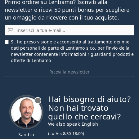
Primo ordine su Lentiamo? Iscriviti alla
newsletter e ricevi 50 punti bonus per scegliere
un omaggio da ricevere con il tuo acquisto.
E-mail
Sì, ho preso visione e acconsento al
trattamento dei miei
dati personali
da parte di Lentiamo s.r.o. per l’invio della
newsletter contenente informazioni riguardanti prodotti e
offerte di Lentiamo
Ricevi la newsletter
Hai bisogno di aiuto?
è offline
Non hai trovato
quello che cercavi?
We also speak English
(Lu-Ve: 8:30-18:00)
Sandro