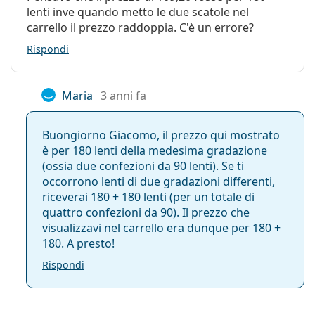
silicone idrogel
garantisce un'eccellente
Silicone-idrogel:
Sì
lenti inve quando metto le due scatole nel
traspirazione, consentendo a una maggiore
carrello il prezzo raddoppia. C'è un errore?
Utilizzo
quantità di ossigeno di raggiungere la cornea.
Massimo livello di igiene e assenza di manutenzione
Rispondi
Scadenza:
Almeno 23 mesi
– grazie al loro
programma di sostituzione
Tonalità per
Sì
giornaliera
, è possibile prendere un paio di lenti
manipolazione:
Maria
3 anni fa
nuove per ogni eventuale necessità.
Niente più occhi secchi
– la speciale tecnologia
Con le lenti si
No
SmarTears, ispirata alle lacrime naturali, garantisce
può dormire:
Buongiorno Giacomo, il prezzo qui mostrato
un'idratazione costante mentre si indossano le
è per 180 lenti della medesima gradazione
Indicatore del
No
lenti.
(ossia due confezioni da 90 lenti). Se ti
lato interno ed
occorrono lenti di due gradazioni differenti,
esterno:
Chi può utilizzare le lenti DAILIES Total
riceverai 180 + 180 lenti (per un totale di
Confezione
quattro confezioni da 90). Il prezzo che
1?
visualizzavi nel carrello era dunque per 180 +
Produttore:
Alcon
180. A presto!
Le DAILIES Total 1 sono morbide lenti monouso
Lenti in una
180
Rispondi
studiate per chi:
confezione:
soffre di
miopia
o
ipermetropia
Peso:
440 g
preferisce le lenti a contatto monouso giornaliere
Altro