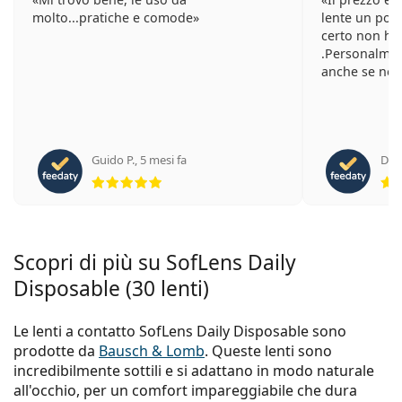
molto...pratiche e comode
lente un po’ 
certo non ha
.Personalmnte
anche se non 
Guido P.
,
5 mesi fa
Dal
valutazione 5 di 5
Scopri di più su SofLens Daily
Disposable (30 lenti)
Le lenti a contatto SofLens Daily Disposable sono
prodotte da
Bausch & Lomb
. Queste lenti sono
incredibilmente sottili e si adattano in modo naturale
all'occhio, per un comfort impareggiabile che dura