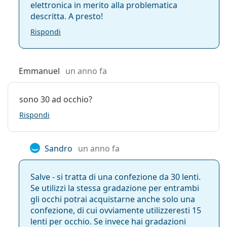
30 lenti, 90 lenti, e 180 lenti?
elettronica in merito alla problematica
descritta. A presto!
Rispondi
Altre lenti a contatto giornaliere
Spesso venduto con le gocce
Max OptiFresh 10 ml
.
Emmanuel
un anno fa
È un dispositivo medico CE. Leggere attentamente le
istruzioni prima dell'uso.
sono 30 ad occhio?
Rispondi
Sandro
un anno fa
Salve - si tratta di una confezione da 30 lenti.
Se utilizzi la stessa gradazione per entrambi
gli occhi potrai acquistarne anche solo una
confezione, di cui ovviamente utilizzeresti 15
lenti per occhio. Se invece hai gradazioni