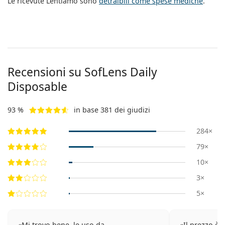
Le ricevute Lentiamo sono
detraibili come spese mediche
.
Recensioni su SofLens Daily
Disposable
93 %
in base 381 dei giudizi
284×
79×
10×
3×
5×
Mi trovo bene, le uso da
Il prezzo è