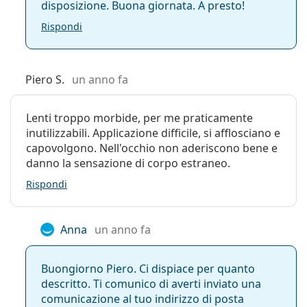
disposizione. Buona giornata. A presto!
SofLens Daily Disposable?
Confezione
Rispondi
Produttore:
Bausch & Lomb
Cosa succede se si indossano le lenti a contatto
Lenti in una
30
giornaliere per più di un giorno?
Piero S.
un anno fa
confezione:
Peso:
90 g
Si può dormire cone le SofLens Daily
Lenti troppo morbide, per me praticamente
Altro
Disposable?
inutilizzabili. Applicazione difficile, si afflosciano e
capovolgono. Nell'occhio non aderiscono bene e
Categorie:
Lenti giornaliere
danno la sensazione di corpo estraneo.
Lenti a contatto
Le lenti a contatto giornaliere sono la scelta
Rispondi
Lenti sferiche e asferiche
migliore per i miei occhi?
Anna
un anno fa
Posso indossare le lenti giornaliere per due
giorni?
Buongiorno Piero. Ci dispiace per quanto
descritto. Ti comunico di averti inviato una
Qual è la differenza tra SofLens Daily Disposable
comunicazione al tuo indirizzo di posta