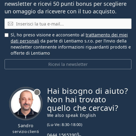
newsletter e ricevi 50 punti bonus per scegliere
un omaggio da ricevere con il tuo acquisto.
E-mail
Sì, ho preso visione e acconsento al
trattamento dei miei
dati personali
da parte di Lentiamo s.r.o. per l’invio della
newsletter contenente informazioni riguardanti prodotti e
offerte di Lentiamo
Ricevi la newsletter
Hai bisogno di aiuto?
è offline
Non hai trovato
quello che cercavi?
We also speak English
(Lu-Ve: 8:30-18:00)
Sandro
servizio clienti
0444 1565390