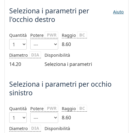
è offline
Persol
Seleziona i parametri
per
Aiuto
Prada
l'occhio destro
Tutte le marche
PWR
BC
Quantità
Potere
Raggio
8.60
DIA
Diametro
Disponibilità
14.20
Seleziona i parametri
Seleziona i parametri per occhio
sinistro
PWR
BC
Quantità
Potere
Raggio
8.60
DIA
Diametro
Disponibilità