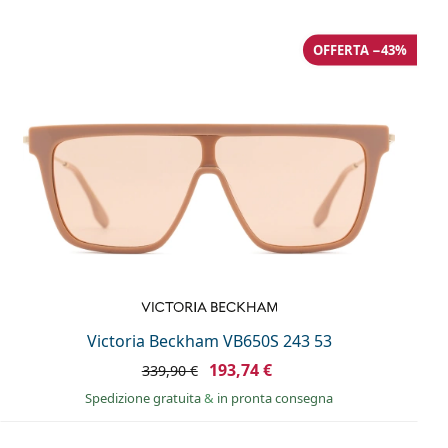
OFFERTA −43%
Victoria Beckham VB650S 243 53
193,74 €
339,90 €
Spedizione gratuita
&
in pronta consegna