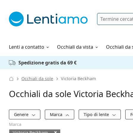
Ricerca
Ho già un account cliente Lentiam
Navigazione del sito
Soluzioni
Tutto sugli acquisti
Lenti a contatto
Occhiali da vista
Occhiali da 
Spedizione gratis da 69 €
Occhiali da sole
Victoria Beckham
Occhiali da sole Victoria Beck
Filtri
Genere
Marca
Tipo di lente
F
Marca
Victoria Beckham