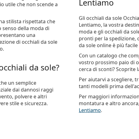
Lentiamo
io utile che non scende a
Gli occhiali da sole Occhi
 stilista rispettata che
Lentiamo, la vostra destina
o senso della moda di
moda e gli occhiali da sol
appresentano una
pronti per la spedizione, 
zione di occhiali da sole
da sole online è più facile
o.
Con un catalogo che comp
vostro prossimo paio di oc
cchiali da sole?
cerca di sconti? Scoprite 
Per aiutarvi a scegliere, 
 che un semplice
tanti modelli prima dell'a
ziale dai dannosi raggi
ento, polvere e altri
Per maggiori informazioni e
vere stile e sicurezza.
montatura e altro ancora,
Lentiamo
.