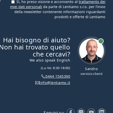
Sì, ho preso visione e acconsento al
trattamento dei
miei dati personali
da parte di Lentiamo s.r.o. per l’invio
della newsletter contenente informazioni riguardanti
prodotti e offerte di Lentiamo
Hai bisogno di aiuto?
è online
Non hai trovato quello
che cercavi?
We also speak English
(Lu-Ve: 8:30-18:00)
Sandro
servizio clienti
0444 1565390
info@lentiamo.it
Facebook
Instagram
YouTube
Lin
Seguici su