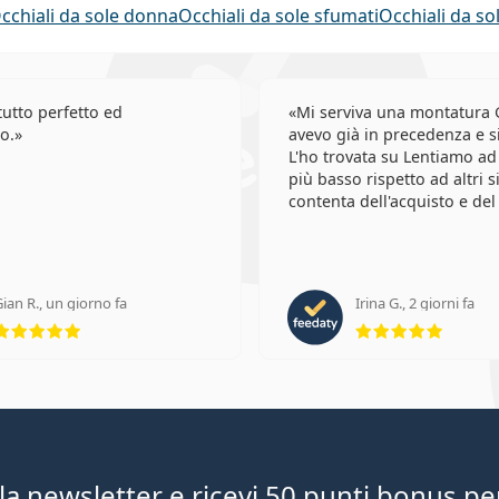
cchiali da sole donna
Occhiali da sole sfumati
Occhiali da so
utto perfetto ed
Mi serviva una montatura 
o.
avevo già in precedenza e si
L'ho trovata su Lentiamo ad
più basso rispetto ad altri s
contenta dell'acquisto e del
ian R., un giorno fa
Irina G., 2 giorni fa
valutazione 5 di 5
valutaz
lla newsletter e ricevi 50 punti bonus pe