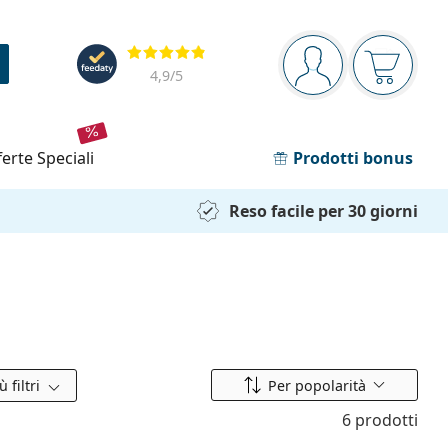
Barra di navigazione
Valutazione
sei connesso
Il carrel
4,9
/5
fferte speciali
Prodotti bonus
Reso facile per 30 giorni
Riordina per
ù filtri
Per popolarità
6 prodotti