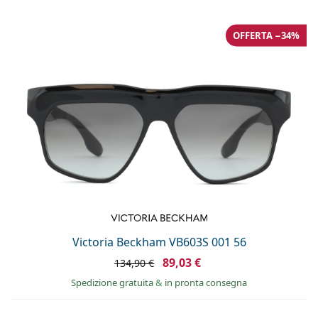
OFFERTA −34%
Victoria Beckham VB603S 001 56
89,03 €
134,90 €
Spedizione gratuita
&
in pronta consegna