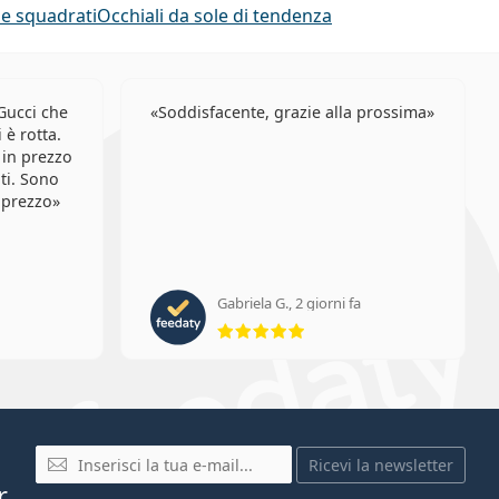
le squadrati
Occhiali da sole di tendenza
Gucci che
Soddisfacente, grazie alla prossima
 è rotta.
 in prezzo
iti. Sono
 prezzo
Gabriela G., 2 giorni fa
ione 5 di 5
valutazione 5 di 5
E-mail
Ricevi la newsletter
r