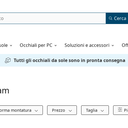
Cerca
o
sole
Occhiali per PC
Soluzioni e accessori
o
Tutti gli occhiali da sole sono in pronta consegna
ham
orma montatura
Prezzo
Taglia
Pi