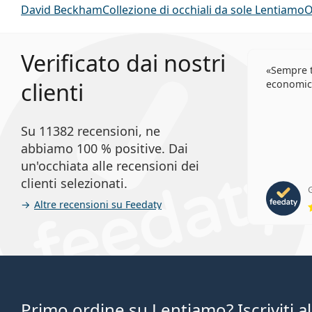
David Beckham
Collezione di occhiali da sole Lentiamo
O
Verificato dai nostri
Sempre t
clienti
economic
Su 11382 recensioni, ne
abbiamo 100 % positive. Dai
un'occhiata alle recensioni dei
clienti selezionati.
G
Altre recensioni su Feedaty
Primo ordine su Lentiamo? Iscriviti a