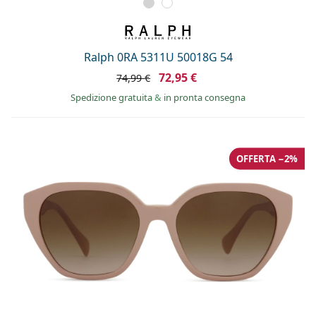
Ralph 0RA 5311U 50018G 54
72,95 €
74,99 €
Spedizione gratuita
&
in pronta consegna
OFFERTA −2%