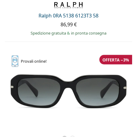
Ralph 0RA 5138 6123T3 58
86,99 €
Spedizione gratuita
&
in pronta consegna
OFFERTA −3%
Provali
online!