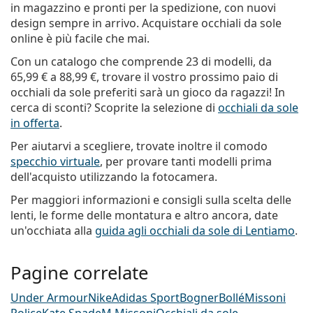
in magazzino e pronti per la spedizione, con nuovi
design sempre in arrivo. Acquistare occhiali da sole
online è più facile che mai.
Con un catalogo che comprende 23 di modelli, da
65,99 €
a
88,99 €
, trovare il vostro prossimo paio di
occhiali da sole preferiti sarà un gioco da ragazzi! In
cerca di sconti? Scoprite la selezione di
occhiali da sole
in offerta
.
Per aiutarvi a scegliere, trovate inoltre il comodo
specchio virtuale
, per provare tanti modelli prima
dell'acquisto utilizzando la fotocamera.
Per maggiori informazioni e consigli sulla scelta delle
lenti, le forme delle montatura e altro ancora, date
un'occhiata alla
guida agli occhiali da sole di Lentiamo
.
Pagine correlate
Under Armour
Nike
Adidas Sport
Bogner
Bollé
Missoni
Police
Kate Spade
M Missoni
Occhiali da sole