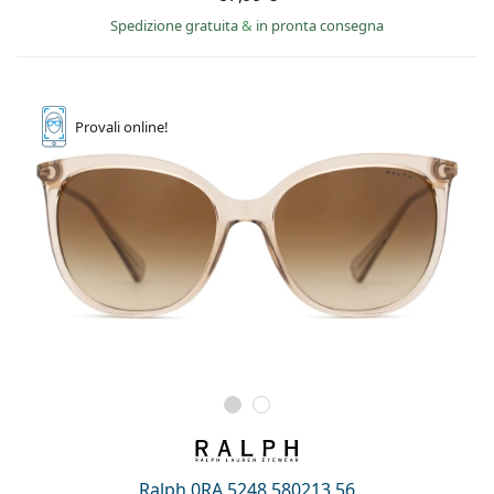
Spedizione gratuita
&
in pronta consegna
Provali
online!
Ralph 0RA 5248 580213 56