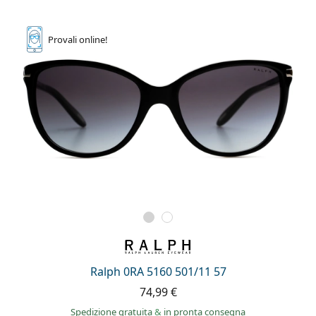
è offline
Persol
Prada
Provali
online!
Tutte le marche
Ralph 0RA 5160 501/11 57
74,99 €
Spedizione gratuita
&
in pronta consegna