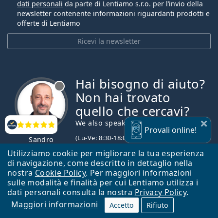
dati personali
da parte di Lentiamo s.r.o. per l’invio della
newsletter contenente informazioni riguardanti prodotti e
offerte di Lentiamo
Ricevi la newsletter
Hai bisogno di aiuto?
è offline
Non hai trovato
quello che cercavi?
We also speak English
Valutazione
Provali
online!
(Lu-Ve: 8:30-18:00)
Sandro
servizio clienti
Utilizziamo cookie per migliorare la tua esperienza
0444 1565390
di navigazione, come descritto in dettaglio nella
info@lentiamo.it
nostra
Cookie Policy
. Per maggiori informazioni
sulle modalità e finalità per cui Lentiamo utilizza i
dati personali consulta la nostra
Privacy Policy
.
Shopping on-line
Maggiori informazioni
Accetto
Rifiuto