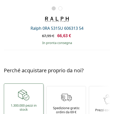
Ralph 0RA 5315U 606313 54
66,63 €
67,99 €
in pronta consegna
Perché acquistare proprio da noi?
1.300.000 pezzi in
Spedizione gratis:
stock
Prezzi conve
ordini da 69 €