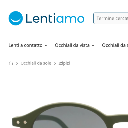
Ricerca
Ho già un account cliente Lentiam
Navigazione del sito
Soluzioni
Tutto sugli acquisti
Lenti a contatto
Occhiali da vista
Occhiali da 
Occhiali da sole
Izipizi