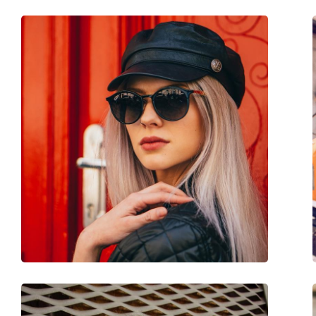
Cerniere a molla:
Sì
Accessori
Custodia:
No
Panno per pulizia:
No
Altro
Sesso:
Unisex
Categorie:
Occhiali da sole
Marca:
Izipizi
Utilizzo:
Moda
Codice:
Sun #D Kaki Green
Anche con lenti graduate:
Sì