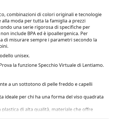
o, combinazioni di colori originali e tecnologie
e alla moda per tutta la famiglia a prezzi
econdo una serie rigorosa di specifiche per
li non include BPA ed è ipoallergenica. Per
glia di misurare sempre i parametri secondo la
ini.
dello unisex.
 Prova la funzione Specchio Virtuale di Lentiamo.
te a un sottotono di pelle freddo e capelli
ta ideale per chi ha una forma del viso quadrata
 plastica di alta qualità, materiale che offre
o maggiore di oltre 90°, il che si traduce in un
nni e mantiene la giusta vestibilità più a lungo.