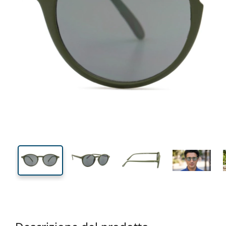
127 mm
Larghezza montatura
Diametr
lente (Cali
42 mm
48 mm
Altezza lente
Diametro lente (Calibro)