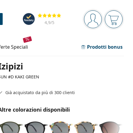
Barra di navigazione
Valutazione
sei connesso
Il carrel
4,9
/5
fferte speciali
Prodotti bonus
Izipizi
SUN #D KAKI GREEN
Già acquistato da più di 300 clienti
Altre colorazioni disponibili