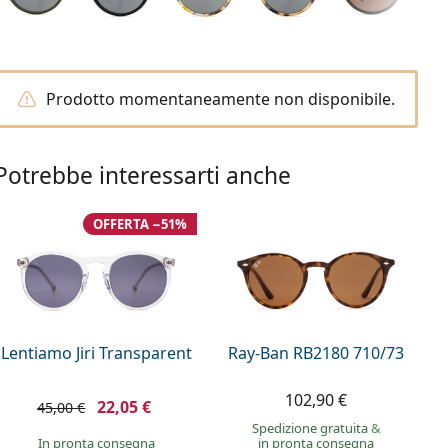
Prodotto momentaneamente non disponibile.
Potrebbe interessarti anche
OFFERTA −51%
Lentiamo Jiri Transparent
Ray-Ban RB2180 710/73
102,90 €
22,05 €
45,00 €
Spedizione gratuita
&
in pronta consegna
in pronta consegna