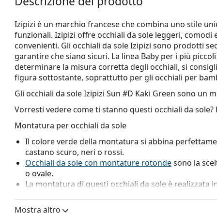
Descrizione del prodotto
Izipizi è un marchio francese che combina uno stile unic
funzionali. Izipizi offre occhiali da sole leggeri, comodi 
convenienti. Gli occhiali da sole Izipizi sono prodotti s
garantire che siano sicuri. La linea Baby per i più picco
determinare la misura corretta degli occhiali, si consi
figura sottostante, soprattutto per gli occhiali per bamb
Gli occhiali da sole
Izipizi Sun #D Kaki Green
sono un mo
Vorresti vedere come ti stanno questi occhiali da sole?
Montatura per occhiali da sole
Il colore verde della montatura si abbina perfettamen
castano scuro, neri o rossi.
Occhiali da sole con montature rotonde
sono la scel
o ovale.
La montatura di questi occhiali da sole è realizzata in
durevolezza e comfort.
Le cerniere a molla consentono alle aste un moviment
Mostra altro
maggiore comfort. La montatura è più resistente ai da