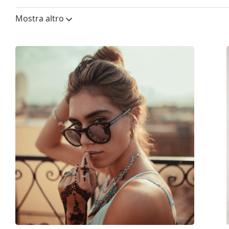
Altezza lente:
42 mm
Mostra altro
Diametro lente (Calibro):
48 mm
Materiale delle lenti:
Plastica
Filtro UV 400:
Sì
Montatura
Forma montatura:
Rotonda
Colore montatura:
Verde
Materiale montatura:
Plastica
Taglia:
S
Larghezza montatura:
127 mm
Lunghezza asta (Asta):
149 mm
Ponte:
20 mm
Peso:
135 g
Naselli regolabili:
No