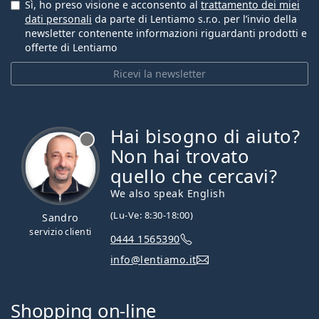
Sì, ho preso visione e acconsento al
trattamento dei miei
dati personali
da parte di Lentiamo s.r.o. per l’invio della
newsletter contenente informazioni riguardanti prodotti e
offerte di Lentiamo
Ricevi la newsletter
Hai bisogno di aiuto?
è offline
Non hai trovato
quello che cercavi?
We also speak English
(Lu-Ve: 8:30-18:00)
Sandro
servizio clienti
0444 1565390
info@lentiamo.it
Shopping on-line