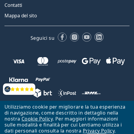
Contatti
Mappa del sito
Facebook
Instagram
YouTube
LinkedIn
Seguici su
Valutazione
Utilizziamo cookie per migliorare la tua esperienza
Lentiamo s.r.o., Vídeňská 12, 37833 Nová Bystřice, Repubblica Ceca.
di navigazione, come descritto in dettaglio nella
Partita IVA: CZ26104784
nostra
Cookie Policy
. Per maggiori informazioni
sulle modalità e finalità per cui Lentiamo utilizza i
Torna alla Home Page
Vai all'inizio
dati personali consulta la nostra
Privacy Policy
.