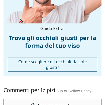
Colore
Giallo
montatura:
Materiale
Plastica
montatura:
Taglia:
S
Guida Extra:
Larghezza
127 mm
Trova gli occhiali giusti per la
montatura:
forma del tuo viso
Lunghezza asta
149 mm
(Asta):
Ponte:
20 mm
Come scegliere gli occhiali da sole
giusti?
Peso:
135 g
Naselli
No
regolabili:
Cerniere a
Sì
Commenti per Izipizi
Sun #D Yellow Honey
molla:
Accessori