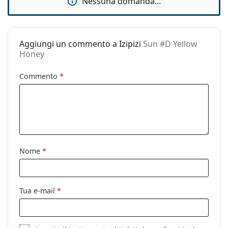
Nessuna domanda...
Custodia:
No
Panno per
No
pulizia:
Aggiungi un commento a Izipizi
Sun #D Yellow
Altro
Honey
Sesso:
Unisex
Commento
*
Categorie:
Occhiali da sole
Marca:
Izipizi
Utilizzo:
Moda
Codice:
Sun #D Yellow Honey
Nome
*
Anche con lenti
Sì
graduate:
Tua e-mail
*