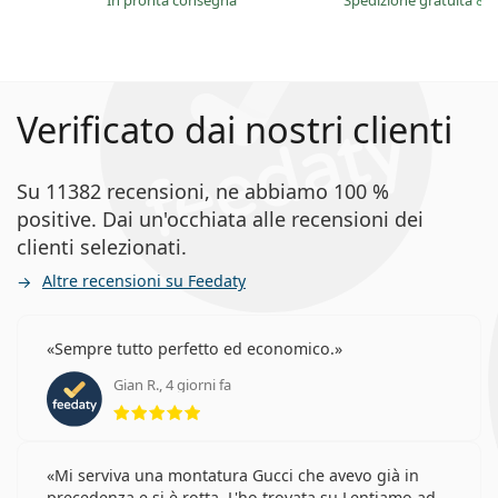
in pronta consegna
Spedizione gratuita
&
i
Verificato dai nostri clienti
Su 11382 recensioni, ne abbiamo 100 %
positive. Dai un'occhiata alle recensioni dei
clienti selezionati.
Altre recensioni su Feedaty
Sempre tutto perfetto ed economico.
Gian R., 4 giorni fa
valutazione 5 di 5
Mi serviva una montatura Gucci che avevo già in
precedenza e si è rotta. L'ho trovata su Lentiamo ad