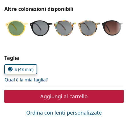
è offline
Persol
Altre colorazioni disponibili
Prada
Tutte le marche
Seleziona i parametri
Taglia
S (48 mm)
Qual è la mia taglia?
Aggiungi al carrello
Ordina con lenti personalizzate