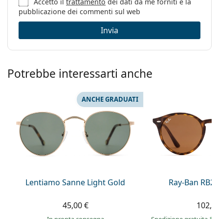
Accetto il
trattamento
dei dati da me forniti e la
pubblicazione dei commenti sul web
Invia
Potrebbe interessarti anche
ANCHE GRADUATI
Lentiamo Sanne Light Gold
Ray-Ban RB21
45,00 €
102,9