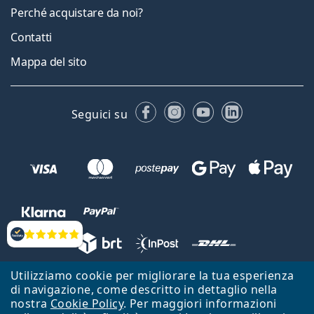
Perché acquistare da noi?
Contatti
Mappa del sito
Facebook
Instagram
YouTube
LinkedIn
Seguici su
Valutazione
Utilizziamo cookie per migliorare la tua esperienza
Lentiamo s.r.o., Vídeňská 12, 37833 Nová Bystřice, Repubblica Ceca.
di navigazione, come descritto in dettaglio nella
Partita IVA: CZ26104784
nostra
Cookie Policy
. Per maggiori informazioni