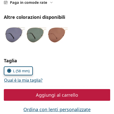
0444 1565390
Gucci
Paga in comode rate
Tutte le soluzioni
Tutte le marche
è online
Persol
Altre colorazioni disponibili
Prada
Tutte le marche
Seleziona i parametri
Taglia
L (58 mm)
Qual è la mia taglia?
Aggiungi al carrello
Ordina con lenti personalizzate