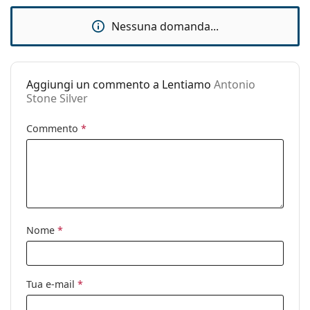
Accessori
Nessuna domanda...
Custodia:
Sì
Panno per
Sì
pulizia:
Aggiungi un commento a Lentiamo
Antonio
Altro
Stone Silver
Sesso:
Unisex
Commento
*
Categorie:
Occhiali da sole
Marca:
Lentiamo
Utilizzo:
Moda
Codice:
Antonio Stone Silver
Nome
*
Anche con lenti
Sì
graduate:
Tua e-mail
*