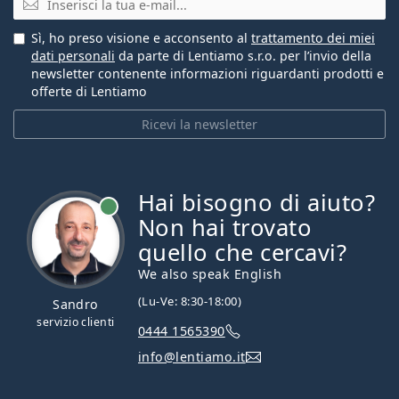
Sì, ho preso visione e acconsento al
trattamento dei miei
dati personali
da parte di Lentiamo s.r.o. per l’invio della
newsletter contenente informazioni riguardanti prodotti e
offerte di Lentiamo
Ricevi la newsletter
Hai bisogno di aiuto?
è online
Non hai trovato
quello che cercavi?
We also speak English
(Lu-Ve: 8:30-18:00)
Sandro
servizio clienti
0444 1565390
info@lentiamo.it