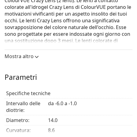
ColourVUE Crazy Lens (2 lenti). Le lenti a contatto
colorate all'idrogel Crazy Lens di ColourVUE portano le
motivazioni vivificanti per un aspetto insolito dei tuoi
occhi. Le lenti Crazy Lens offrono una significativa
sovrapposizione del colore naturale dell'occhio. Esse
sono progettate per essere indossate ogni giorno con
una sostituzione dopo 3 mesi. Le lenti colorate di
questa serie sono un popolare accessorio cosmetico.
La tecnologia di produzione utilizzata garantisce la
Mostra altro
loro sicurezza e ariosità. Non devi preoccuparti che il
colorante delle lenti entri in contatto con l'iride, perché
il colore si trova negli strati interni della lente.
Parametri
È un dispositivo medico CE. Leggere attentamente le
istruzioni prima dell'uso.
Specifiche tecniche
Lenti a contatto colorate intense, naturali o folli?
Scopri
Intervallo delle
da -6.0 a -1.0
quali sono le lenti perfette per te!
diottrie:
Diametro:
14.0
Curvatura:
8.6