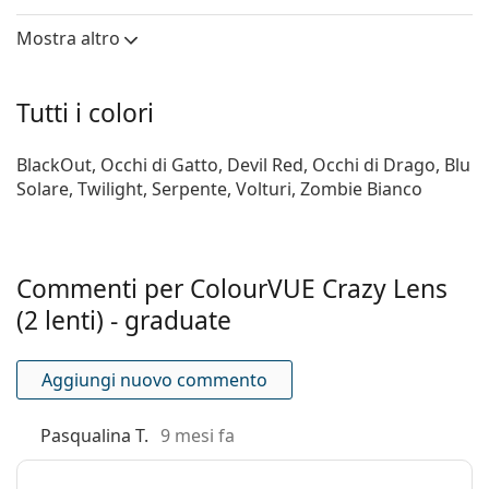
Spessore
0.06 mm
centrale:
Mostra altro
Modulo di
0.47 MPa
elasticità:
Tutti i colori
Caratteristiche delle lenti
BlackOut, Occhi di Gatto, Devil Red, Occhi di Drago, Blu
Materiale:
Hydrogel Terpolymer
Solare, Twilight, Serpente, Volturi, Zombie Bianco
Contenuto di
45 %
acqua:
Permeabilità
22 Dk/t
Commenti per ColourVUE Crazy Lens
all'ossigeno:
(2 lenti) - graduate
Filtro UV:
No
Silicone-idrogel:
No
Aggiungi nuovo commento
Utilizzo
Scadenza:
Almeno 11 mesi
Pasqualina T.
9 mesi fa
Tonalità per
No