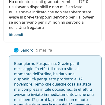
manipolazione:
Ho ordinato le lenti graduate zombie il 17/10
risultavano disponibili e non mi è arrivato
Con le lenti si
No
nulla,andava indicato che non sarebbero state
può dormire:
evase in breve tempo,mi servono per Halloween
Indicatore del
No
se non arrivano per il 31 non mi servono a
lato interno ed
nulla.Una fregatura
esterno:
Rispondi
Confezione
Produttore:
MaxVUE
Sandro
9 mesi fa
Lenti in una
2
confezione:
Buongiorno Pasqualina. Grazie per il
Peso:
28 g
messaggio. In effetti il nostro sito, al
momento dell'ordine, ha dato una
Altro
disponibilità per questo prodotto al 12
Categorie:
Lenti colorate
novembre. Temo che qualche cosa sia stata
mal compresa in tale occasione... In effetti ti
Lenti trimestrali
avevamo inviato immediatamente anche una
Lenti a contatto
mail, ben 12 giorni fa, neanche un minuto
Lenti sferiche e asferiche
dopo che riportava la data del 12 novembre,