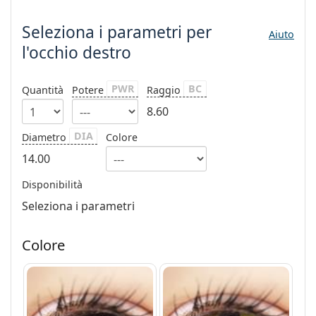
è offline
Persol
Seleziona i parametri
per
Aiuto
Prada
l'occhio destro
Tutte le marche
PWR
BC
Quantità
Potere
Raggio
8.60
DIA
Diametro
Colore
14.00
Disponibilità
Seleziona i parametri
Colore