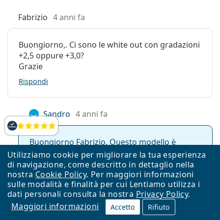
Fabrizio
4 anni fa
Buongiorno,. Ci sono le white out con gradazioni
+2,5 oppure +3,0?
Grazie
Rispondi
Sandro
4 anni fa
Valutazione
Buongiorno Fabrizio. Questo modello è
disponibile purtroppo solo in versione
Utilizziamo cookie per migliorare la tua esperienza
estetica con gradazione 0.00. Buona giornata!
di navigazione, come descritto in dettaglio nella
nostra
Cookie Policy
. Per maggiori informazioni
Rispondi
sulle modalità e finalità per cui Lentiamo utilizza i
dati personali consulta la nostra
Privacy Policy
.
Maggiori informazioni
Accetto
Rifiuto
Altri commenti