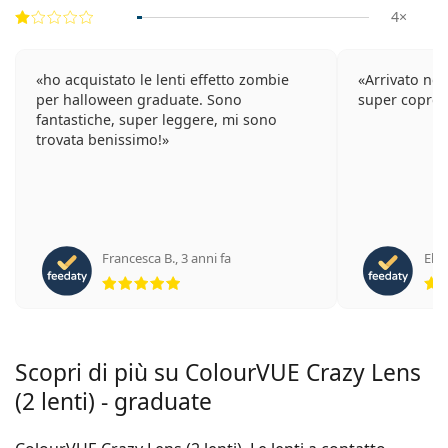
4×
ho acquistato le lenti effetto zombie
Arrivato nei
per halloween graduate. Sono
super coprente
fantastiche, super leggere, mi sono
trovata benissimo!
Francesca B.
,
3 anni fa
Elen
valutazione 5 di 5
Scopri di più su ColourVUE Crazy Lens
(2 lenti) - graduate