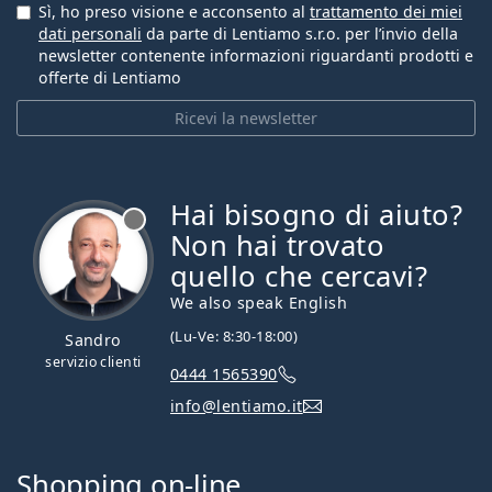
Sì, ho preso visione e acconsento al
trattamento dei miei
dati personali
da parte di Lentiamo s.r.o. per l’invio della
newsletter contenente informazioni riguardanti prodotti e
offerte di Lentiamo
Ricevi la newsletter
Hai bisogno di aiuto?
è offline
Non hai trovato
quello che cercavi?
We also speak English
(Lu-Ve: 8:30-18:00)
Sandro
servizio clienti
0444 1565390
info@lentiamo.it
Shopping on-line