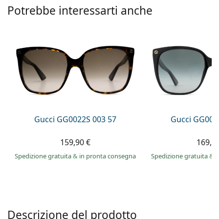
è offline
Persol
Potrebbe interessarti anche
Prada
Tutte le marche
Gucci GG0022S 003 57
Gucci GG002
159,90 €
169,9
Spedizione gratuita
&
in pronta consegna
Spedizione gratuita
&
i
Descrizione del prodotto