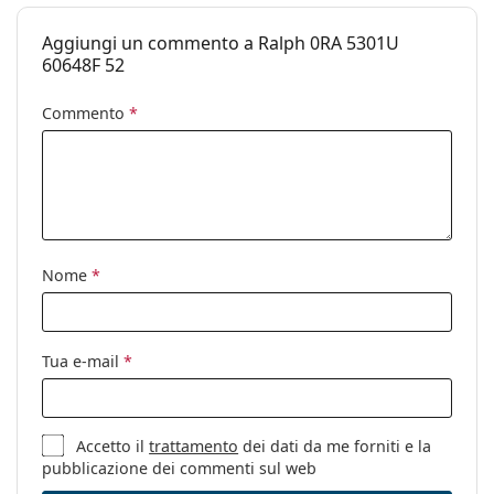
Peso:
100 g
Aggiungi un commento a Ralph 0RA 5301U
Naselli
No
60648F 52
regolabili:
Cerniere a
No
Commento
*
molla:
Accessori
Custodia:
Sì
Panno per
Sì
pulizia:
Nome
*
Altro
Sesso:
Donna
Tua e-mail
*
Categorie:
Occhiali da sole
Marca:
Ralph
Accetto il
trattamento
dei dati da me forniti e la
Utilizzo:
Moda
pubblicazione dei commenti sul web
Codice:
0RA5301U 60648F 52