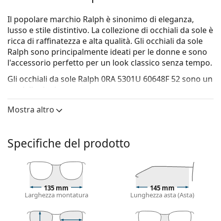
Il popolare marchio Ralph è sinonimo di eleganza,
lusso e stile distintivo. La collezione di occhiali da sole è
ricca di raffinatezza e alta qualità. Gli occhiali da sole
Ralph sono principalmente ideati per le donne e sono
l'accessorio perfetto per un look classico senza tempo.
Gli occhiali da sole
Ralph 0RA 5301U 60648F 52
sono un
modello da donna.
Vorresti vedere come ti stanno questi occhiali da sole?
Mostra altro
Prova la funzione Specchio Virtuale di Lentiamo.
Montatura per occhiali da sole
Specifiche del prodotto
Il colore blu della montatura si abbina
perfettamente a una carnagione con sottotono
freddo e capelli castano chiaro, neri o biondo
chiaro.
135 mm
145 mm
Occhiali da sole con montatura squadrate
sono la
Larghezza montatura
Lunghezza asta (Asta)
scelta ideale per chi ha una forma del viso rotonda,
ovale o triangolare.