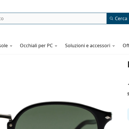
Cerca
o
sole
Occhiali per PC
Soluzioni e accessori
o