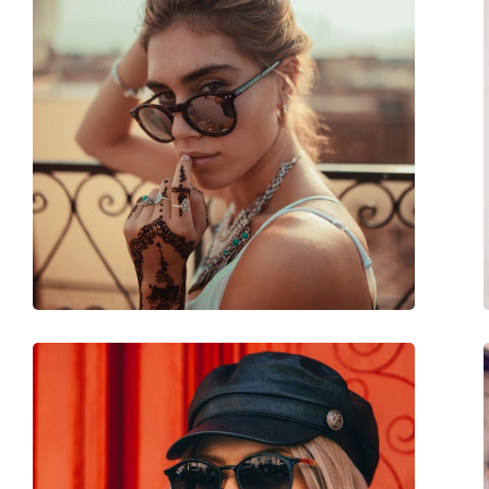
Accessori
Custodia:
Sì
Panno per pulizia:
Sì
Altro
Sesso:
Uomo
Categorie:
Occhiali da sole
Marca:
Persol
Utilizzo:
Moda
Anche con lenti graduate:
No