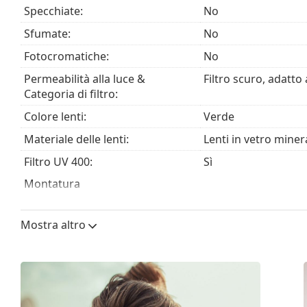
Accessori
Specchiate:
No
Consegniamo gli occhiali da sole nella loro custodia o
Sfumate:
No
possono variare.
Fotocromatiche:
No
Il panno in dotazione è ideale per la pulizia e la cura
essere forniti con un sacchetto di tessuto anziché 
Permeabilità alla luce &
Filtro scuro, adatto 
Categoria di filtro:
Esplora l'intera gamma di
occhiali da sole
e scopri tanti
Colore lenti:
Verde
Materiale delle lenti:
Lenti in vetro miner
Filtro UV 400:
Sì
Montatura
Forma montatura:
Rotonda
Mostra altro
Colore montatura:
Nero
Materiale montatura:
Plastica
Peso:
150 g
Naselli regolabili:
No