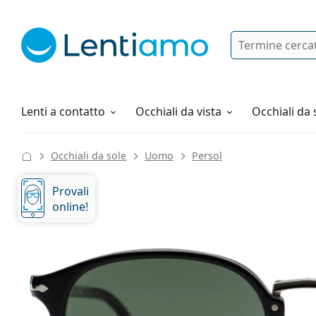
Ricerca
Ho già un account cliente Lentiam
Navigazione del sito
Soluzioni
Tutto sugli acquisti
Lenti a contatto
Occhiali da vista
Occhiali da 
Occhiali da sole
Uomo
Persol
Provali
online!