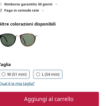
Rimborso garantito 30 giorni
Paga in comode rate
Altre colorazioni disponibili
Seleziona i parametri
Taglia
M (51 mm)
L (54 mm)
Qual è la mia taglia?
Aggiungi al carrello