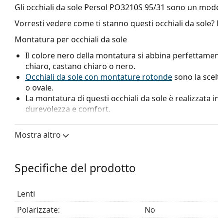
Gli occhiali da sole
Persol PO3210S 95/31
sono un mode
Vorresti vedere come ti stanno questi occhiali da sole?
Montatura per occhiali da sole
Il colore nero della montatura si abbina perfettamen
chiaro, castano chiaro o nero.
Occhiali da sole con montature rotonde
sono la scel
o ovale.
La montatura di questi occhiali da sole è realizzata in
durevolezza e comfort.
Lenti per occhiali da sole
Mostra altro
Le lenti verdi riducono l'intensità della luce senza alt
Le lenti sono realizzate in vetro minerale di alta qual
resistenza ai graffi. Il vetro minerale si caratterizza 
Specifiche del prodotto
altri materiali utilizzati per la produzione di lenti per
Hanno una protezione UV 400, che fornisce una protez
Lenti
occhiali da sole sono dotate di un filtro solare di ca
adatti per un'intensa esposizione al sole in spiaggia o
Polarizzate:
No