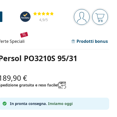
Barra di navigazione
Valutazione
sei connesso
Il carrel
4,9
/5
fferte speciali
Prodotti bonus
Persol PO3210S 95/31
189,90 €
Spedizione gratuita e reso facile!
In pronta consegna.
Inviamo oggi