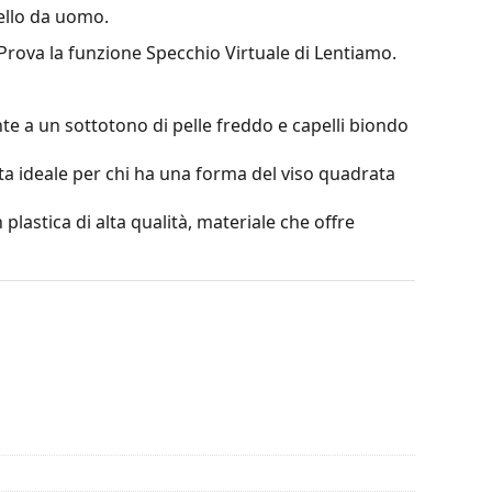
llo da uomo.
 Prova la funzione Specchio Virtuale di Lentiamo.
te a un sottotono di pelle freddo e capelli biondo
ta ideale per chi ha una forma del viso quadrata
 plastica di alta qualità, materiale che offre
erare il contrasto o distorcere i colori.
ità, il cui innegabile vantaggio è la sua eccezionale
per le sue eccellenti proprietà ottiche rispetto ad
 occhiali da sole.
ione al 100% dalla luce solare. Le lenti degli
tegoria 3 (trasmissione della luce 8–18%). Sono
 in città.