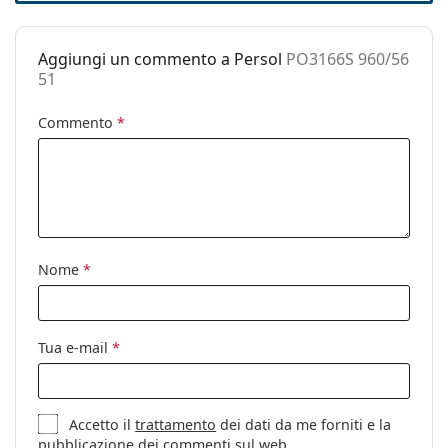
Altro
Sesso:
Uomo
Aggiungi un commento a Persol
PO3166S 960/56
51
Categorie:
Occhiali da sole
Marca:
Persol
Commento
*
Utilizzo:
Moda
Codice:
PO3166S 960/56 51
Anche con lenti
Sì
graduate:
Nome
*
Tua e-mail
*
Accetto il
trattamento
dei dati da me forniti e la
pubblicazione dei commenti sul web