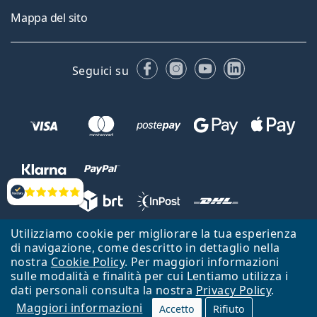
Mappa del sito
Facebook
Instagram
YouTube
LinkedIn
Seguici su
Valutazione
Utilizziamo cookie per migliorare la tua esperienza
Lentiamo s.r.o., Vídeňská 12, 37833 Nová Bystřice, Repubblica Ceca.
di navigazione, come descritto in dettaglio nella
Partita IVA: CZ26104784
nostra
Cookie Policy
. Per maggiori informazioni
sulle modalità e finalità per cui Lentiamo utilizza i
Torna alla Home Page
Vai all'inizio
dati personali consulta la nostra
Privacy Policy
.
Maggiori informazioni
Il sito Lentiamo.it è proprietà di Lentiamo s.r.o., che ne detiene la
Accetto
Rifiuto