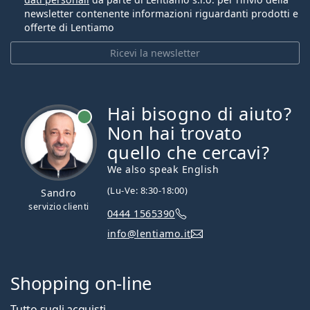
newsletter contenente informazioni riguardanti prodotti e
offerte di Lentiamo
Ricevi la newsletter
Hai bisogno di aiuto?
è online
Non hai trovato
quello che cercavi?
We also speak English
(Lu-Ve: 8:30-18:00)
Sandro
servizio clienti
0444 1565390
info@lentiamo.it
Shopping on-line
Tutto sugli acquisti