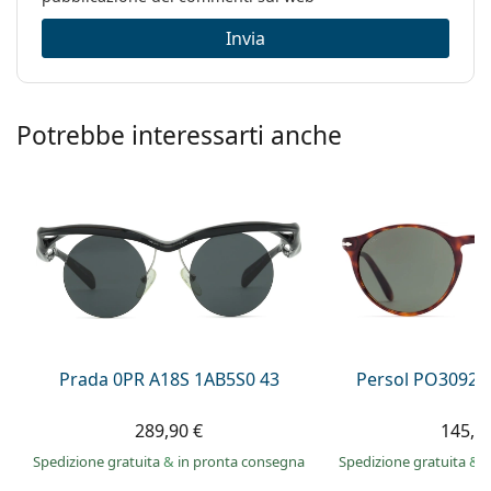
Invia
Potrebbe interessarti anche
Prada 0PR A18S 1AB5S0 43
Persol PO3092S
289,90 €
145,9
Spedizione gratuita
&
in pronta consegna
Spedizione gratuita
&
i