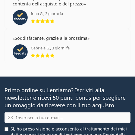
contenta dell'acquisto e del prezzo
Irina G., 3 giorni fa
valutazione 5 di 5
Soddisfacente, grazie alla prossima
Gabriela G., 3 giorni fa
valutazione 5 di 5
Primo ordine su Lentiamo? Iscriviti alla
newsletter e ricevi 50 punti bonus per scegliere
un omaggio da ricevere con il tuo acquisto.
E-mail
Sì, ho preso visione e acconsento al
trattamento dei miei
dati personali
da parte di Lentiamo s.r.o. per l’invio della