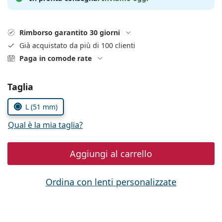
0444 1565390
Gucci
Tutte le soluzioni
Tutte le marche
è online
Persol
Rimborso garantito 30 giorni
Prada
Già acquistato da più di 100 clienti
Paga in comode rate
Tutte le marche
Seleziona i parametri
Taglia
L (51 mm)
Qual è la mia taglia?
Aggiungi al carrello
Ordina con lenti personalizzate