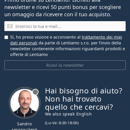
newsletter e ricevi 50 punti bonus per scegliere
un omaggio da ricevere con il tuo acquisto.
E-mail
Sì, ho preso visione e acconsento al
trattamento dei miei
dati personali
da parte di Lentiamo s.r.o. per l’invio della
newsletter contenente informazioni riguardanti prodotti e
offerte di Lentiamo
Ricevi la newsletter
Hai bisogno di aiuto?
è offline
Non hai trovato
quello che cercavi?
We also speak English
(Lu-Ve: 8:30-18:00)
Sandro
servizio clienti