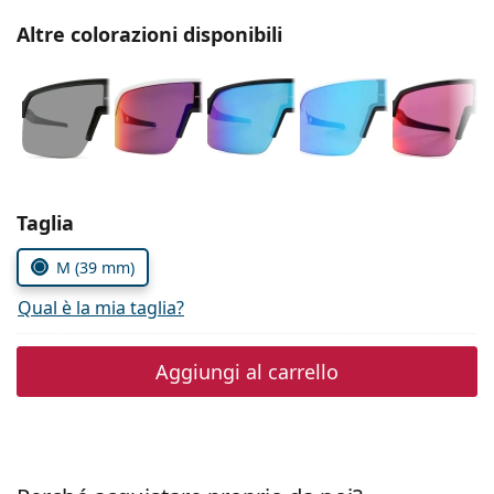
è offline
Persol
Altre colorazioni disponibili
Prada
Tutte le marche
Seleziona i parametri
Taglia
M (39 mm)
Qual è la mia taglia?
Aggiungi al carrello