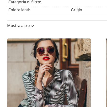
Categoria di filtro:
Colore lenti:
Grigio
Altezza lente:
46 mm
Mostra altro
Diametro lente (Calibro):
53 mm
Materiale delle lenti:
Plastica
Filtro UV 400:
Sì
Montatura
Forma montatura:
Rotonda
Colore montatura:
Nero
Materiale montatura:
Plastica
Taglia:
M
Larghezza montatura:
136 mm
Lunghezza asta (Asta):
135 mm
Ponte:
21 mm