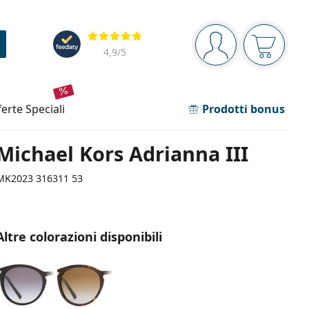
Barra di navigazione
Valutazione
sei connesso
Il carrel
4,9
/5
fferte speciali
Prodotti bonus
Michael Kors Adrianna III
MK2023 316311 53
Altre colorazioni disponibili