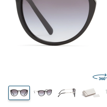
136 mm
Larghezza montatura
Diametr
lente (Cali
46 mm
53 mm
Altezza lente
Diametro lente (Calibro)