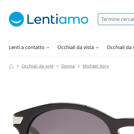
Ricerca
Ho già un account cliente Lentiam
Navigazione del sito
Soluzioni
Tutto sugli acquisti
Lenti a contatto
Occhiali da vista
Occhiali da 
Occhiali da sole
Donna
Michael Kors