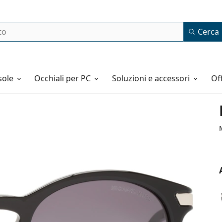
Cerca
o
sole
Occhiali per PC
Soluzioni e accessori
o