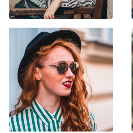
Peso:
150 g
Naselli regolabili:
No
Accessori
Custodia:
Sì
Panno per pulizia:
Sì
Altro
Sesso:
Donna
Categorie:
Occhiali da sole
Marca:
Michael Kors
Utilizzo:
Moda
Codice:
MK2023 316311 53