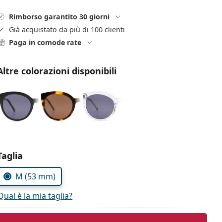
Rimborso garantito 30 giorni
Già acquistato da più di 100 clienti
Paga in comode rate
Altre colorazioni disponibili
Seleziona i parametri
Taglia
M (53 mm)
Qual è la mia taglia?