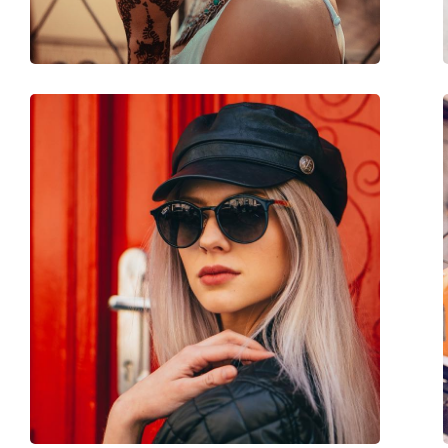
Peso:
200 g
Naselli regolabili:
No
Cerniere a molla:
No
Accessori
Custodia:
Sì
Panno per pulizia:
Sì
Altro
Sesso:
Donna
Categorie:
Occhiali da sole
Marca:
Lentiamo
Utilizzo:
Moda
Codice:
Tanya Deep Black
Anche con lenti graduate:
Sì