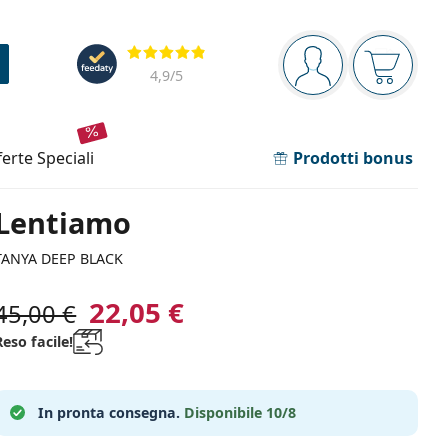
Barra di navigazione
Valutazione
sei connesso
Il carrel
4,9
/5
fferte speciali
Prodotti bonus
Lentiamo
TANYA DEEP BLACK
22,05 €
45,00 €
Reso facile!
In pronta consegna.
Disponibile 10/8