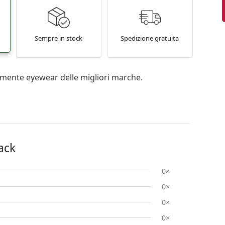
Sempre in stock
Spedizione gratuita
mente eyewear delle migliori marche.
ack
0×
0×
0×
0×