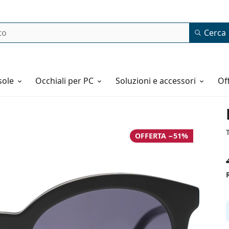
Cerca
o
sole
Occhiali per PC
Soluzioni e accessori
o
OFFERTA −51%