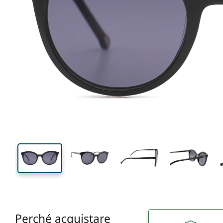
137 mm
Larghezza montatura
Diametr
lente (Cali
45 mm
53 mm
Altezza lente
Diametro lente (Calibro)
Perché acquistare