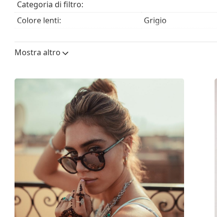
Categoria di filtro:
essere forniti con un sacchetto di tessuto anziché 
Colore lenti:
Grigio
Esplora l'intera gamma di
occhiali da sole
e scopri tanti
Altezza lente:
45 mm
Mostra altro
Diametro lente (Calibro):
53 mm
Materiale delle lenti:
CR-39
Filtro UV 400:
Sì
Montatura
Forma montatura:
Rotonda
Colore montatura:
Nero
Materiale montatura:
Acetato
Taglia:
M
Larghezza montatura:
137 mm
Lunghezza asta (Asta):
145 mm
Ponte:
21 mm