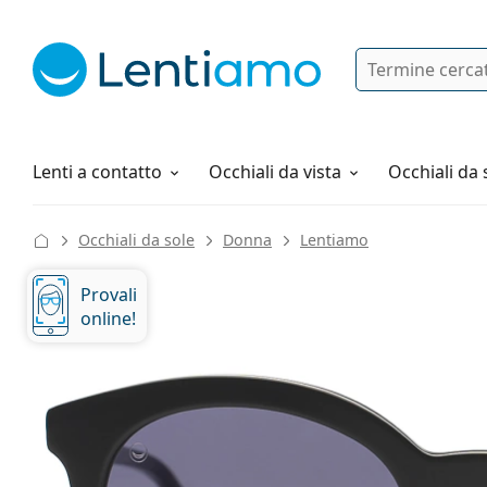
Ricerca
Ho già un account cliente Lentiam
Navigazione del sito
Soluzioni
Tutto sugli acquisti
Lenti a contatto
Occhiali da vista
Occhiali da 
Occhiali da sole
Donna
Lentiamo
Provali
online!