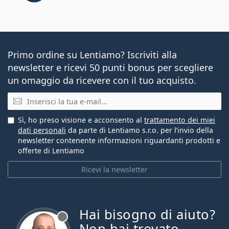
Primo ordine su Lentiamo? Iscriviti alla
newsletter e ricevi 50 punti bonus per scegliere
un omaggio da ricevere con il tuo acquisto.
E-mail
Sì, ho preso visione e acconsento al
trattamento dei miei
dati personali
da parte di Lentiamo s.r.o. per l’invio della
newsletter contenente informazioni riguardanti prodotti e
offerte di Lentiamo
Ricevi la newsletter
Hai bisogno di aiuto?
è offline
Non hai trovato