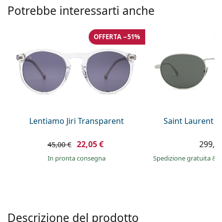
è offline
Persol
Potrebbe interessarti anche
Prada
OFFERTA −51%
Tutte le marche
Lentiamo Jiri Transparent
Saint Laurent S
22,05 €
299,9
45,00 €
in pronta consegna
Spedizione gratuita
&
i
Descrizione del prodotto