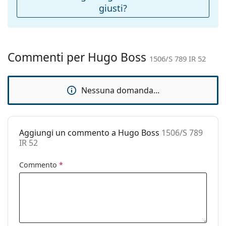
giusti?
Peso:
230 g
Naselli
No
regolabili:
Cerniere a
No
Commenti per Hugo Boss
1506/S 789 IR 52
molla:
Accessori
Nessuna domanda...
Custodia:
Sì
Panno per
Sì
pulizia:
Aggiungi un commento a Hugo Boss
1506/S 789
Altro
IR 52
Sesso:
Unisex
Commento
*
Categorie:
Occhiali da sole
Marca:
Hugo Boss
Utilizzo:
Moda
Codice:
1506/S 789 IR 52