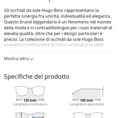
Gli occhiali da sole Hugo Boss rappresentano la
perfetta sinergia fra unicità, individualità ed eleganza.
Questo brand leggendario è un fenomeno nel mondo
della moda e si contraddistingue per i suoi materiali di
elevata qualità, oltre che per i design particolari e
precisi. La collezione di occhiali da sole Hugo Boss
presenta combinazioni di colori originali e modelli
intramontabili, perfetti per ogni occasione.
Mostra altro
Gli occhiali da sole
Hugo Boss 1506/S 789 IR 52
sono un
modello unisex.
Vorresti vedere come ti stanno questi occhiali da sole?
Specifiche del prodotto
Prova la funzione Specchio Virtuale di Lentiamo.
Montatura per occhiali da sole
Il colore viola della montatura si abbina
135 mm
145 mm
perfettamente a un sottotono di pelle freddo e
Larghezza montatura
Lunghezza asta (Asta)
capelli neri, grigi, bianchi o biondo chiaro.
Occhiali da sole con montature rotonde
sono la