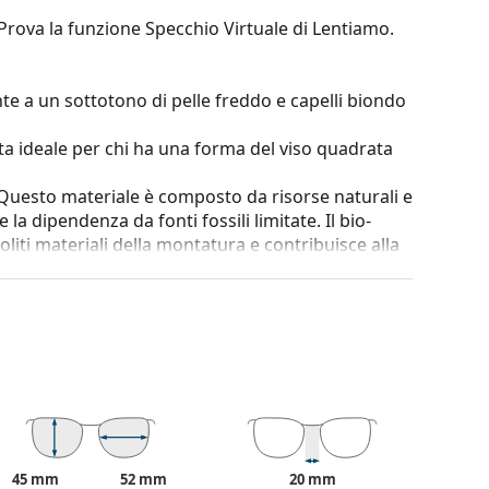
 Prova la funzione Specchio Virtuale di Lentiamo.
te a un sottotono di pelle freddo e capelli biondo
ta ideale per chi ha una forma del viso quadrata
. Questo materiale è composto da risorse naturali e
 la dipendenza da fonti fossili limitate. Il bio-
liti materiali della montatura e contribuisce alla
terare il contrasto o distorcere i colori.
o la leggerezza e la resistenza alla rottura.
ione al 100% dalla luce solare. Le lenti degli
tegoria 3 (trasmissione della luce 8–18%). Sono
 in città.
45 mm
52 mm
20 mm