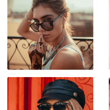
Forma montatura:
Rotonda
Colore montatura:
Nero
Materiale montatura:
Eco-friendly - Bio-a
Taglia:
L
Larghezza montatura:
142 mm
Lunghezza asta (Asta):
145 mm
Ponte:
20 mm
Peso:
230 g
Naselli regolabili:
No
Cerniere a molla:
No
Accessori
Custodia:
Sì
Panno per pulizia:
Sì
Altro