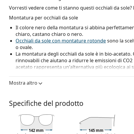
Vorresti vedere come ti stanno questi occhiali da sole?
Montatura per occhiali da sole
Il colore nero della montatura si abbina perfettamen
chiaro, castano chiaro o nero.
Occhiali da sole con montature rotonde
sono la scel
o ovale.
La montatura degli occhiali da sole è in bio-acetato
rinnovabili che aiutano a ridurre le emissioni di CO2 e
acetato rappresenta un'alternativa più ecologica ai so
protezione dell'ambiente.
Mostra altro
Lenti per occhiali da sole
Le lenti grigie riducono l'intensità della luce senza al
Le lenti sono in plastica, i cui innegabili vantaggi son
Specifiche del prodotto
Hanno una protezione UV 400, che fornisce una protez
occhiali da sole sono dotate di un filtro solare di ca
adatti per un'intensa esposizione al sole in spiaggia o
Accessori
142 mm
145 mm