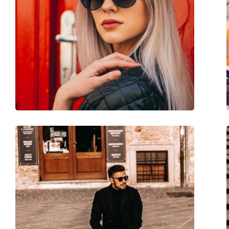
Sesso:
Unisex
Categorie:
Occhiali da sole
Marca:
Hugo Boss
Utilizzo:
Moda
Codice:
1506/S 807 KU 52