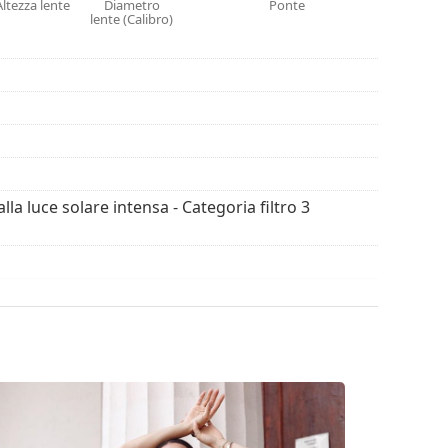
Altezza lente
Diametro
Ponte
riginale. Il colore della custodia e il suo design
lente (Calibro)
 degli occhiali da sole. Alcuni modelli possono
con un panno.
ssimi modelli dei migliori marchi.
alla luce solare intensa - Categoria filtro 3