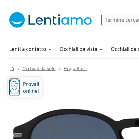
Ricerca
Ho già un account cliente Lentiam
Navigazione del sito
Soluzioni
Tutto sugli acquisti
Lenti a contatto
Occhiali da vista
Occhiali da 
Occhiali da sole
Hugo Boss
Provali
online!