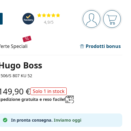
Barra di navigazione
Valutazione
sei connesso
Il carrel
4,9
/5
fferte speciali
Prodotti bonus
Hugo Boss
1506/S 807 KU 52
149,90 €
Solo 1 in stock
Spedizione gratuita e reso facile!
In pronta consegna.
Inviamo oggi