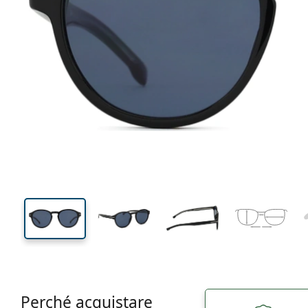
142 mm
Larghezza montatura
Diametr
lente (Cali
45 mm
52 mm
Altezza lente
Diametro lente (Calibro)
Perché acquistare