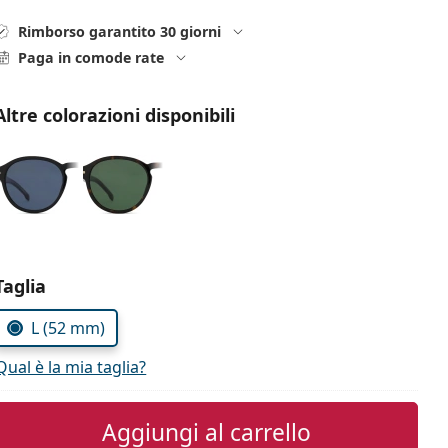
Rimborso garantito 30 giorni
Paga in comode rate
Altre colorazioni disponibili
Seleziona i parametri
Taglia
L (52 mm)
Qual è la mia taglia?
Aggiungi al carrello