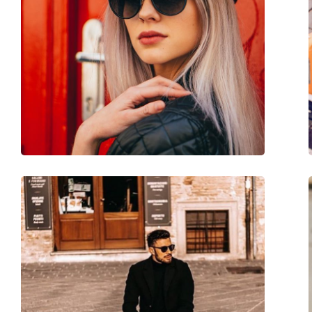
Categorie:
Occhiali da sole
Marca:
Dolce & Gabbana
Utilizzo:
Moda
Codice:
0DG 4268 30918G 5