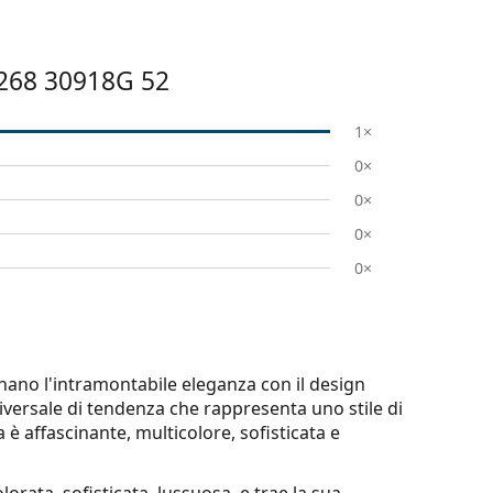
268 30918G 52
1×
0×
0×
0×
0×
nano l'intramontabile eleganza con il design
versale di tendenza che rappresenta uno stile di
 è affascinante, multicolore, sofisticata e
lorata, sofisticata, lussuosa, e trae la sua