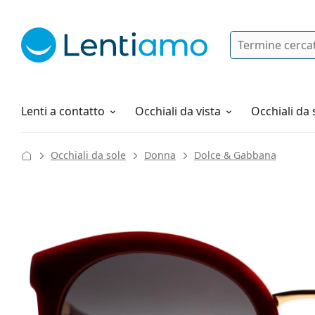
Ricerca
Ho già un account cliente Lentiam
Navigazione del sito
Soluzioni
Tutto sugli acquisti
Lenti a contatto
Occhiali da vista
Occhiali da 
Occhiali da sole
Donna
Dolce & Gabbana