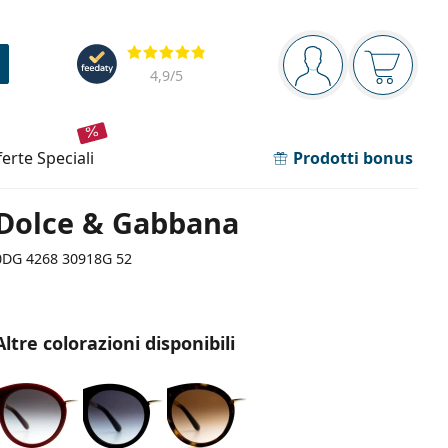
Barra di navigazione
Valutazione
sei connesso
Il carrel
4,9
/5
fferte speciali
Prodotti bonus
Dolce & Gabbana
0DG 4268 30918G 52
Altre colorazioni disponibili