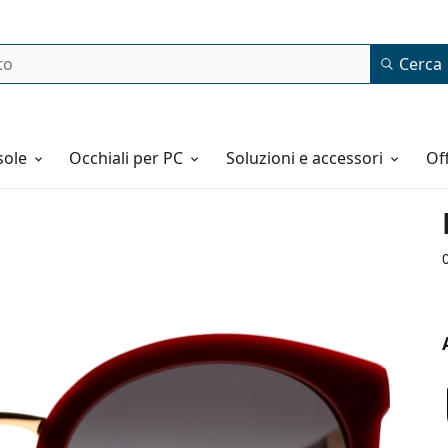
Cerca
o
sole
Occhiali per PC
Soluzioni e accessori
o