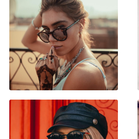
Forma montatura:
Rotonda
Colore montatura:
Rosso
Materiale montatura:
Metallo/Plastica
Taglia:
M
Larghezza montatura:
135 mm
Lunghezza asta (Asta):
140 mm
Ponte:
22 mm
Peso:
150 g
Naselli regolabili:
No
Accessori
Custodia:
Sì
Panno per pulizia:
Sì
Altro
Sesso:
Donna