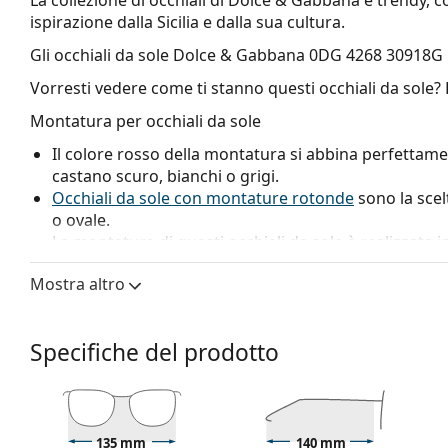
ispirazione dalla Sicilia e dalla sua cultura.
Gli occhiali da sole
Dolce & Gabbana 0DG 4268 30918G 
Vorresti vedere come ti stanno questi occhiali da sole?
Montatura per occhiali da sole
Il colore rosso della montatura si abbina perfettamen
castano scuro, bianchi o grigi.
Occhiali da sole con montature rotonde
sono la scel
o ovale.
La montatura di questi occhiali da sole è realizzata 
che garantisce durevolezza e stabilità.
Mostra altro
Lenti per occhiali da sole
Le lenti grigie riducono l'intensità della luce senza al
Specifiche del prodotto
Gli
occhiali da sole montano lenti sfumate
dall'alto v
la parte più chiara. La colorazione più scura in alto p
quella più chiara in basso garantisce una visibilità 
orientarsi meglio nello spazio ed è ideale, ad esemp
più nitida grazie alla parte inferiore della lente, ridu
135 mm
140 mm