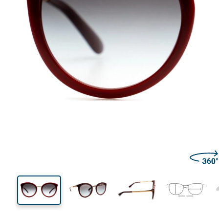
135 mm
Larghezza montatura
Diametr
lente (Cali
46 mm
52 mm
Altezza lente
Diametro lente (Calibro)