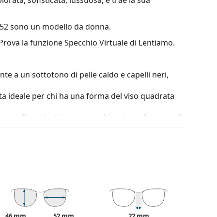
52
sono un modello da donna.
 Prova la funzione Specchio Virtuale di Lentiamo.
te a un sottotono di pelle caldo e capelli neri,
ta ideale per chi ha una forma del viso quadrata
in metallo e plastica, una combinazione di materiali
terare il contrasto o distorcere i colori.
erso il basso, in cui la parte inferiore della lente è
ermette di filtrare la luce solare diretta, mentre
ottimale. Questo trattamento delle lenti consente di
io, per i conducenti, perché permette una visione
cendo al contempo i riflessi dall'alto.
46 mm
52 mm
22 mm