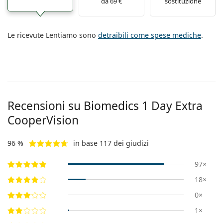
da 69 €
sostituzione
Le ricevute Lentiamo sono
detraibili come spese mediche
.
Recensioni su Biomedics 1 Day Extra
CooperVision
96 %
in base 117 dei giudizi
97×
18×
0×
1×