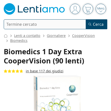
Barra di navigazione
sei connesso
Il carrello è
Apri 
Ricerca
Cerca
Ho già un account cliente Lentiamo
Navigazione del sito
Lenti a contatto
Giornaliere
CooperVision
Lenti a contatto
Biomedics
Biomedics 1 Day Extra
Secondo il periodo d’uso
Soluzioni
CooperVision (90 lenti)
Secondo il tipo
Giornaliere
Secondo il tipo
in base 117 dei giudizi
Occhiali da vista
Brand
Sferiche e asferiche
Settimanali
Secondo il volume
Multiuso
Cura delle lenti e colliri
Acuvue
Toriche per astigmatismo
Bisettimanali
Tipo
Offerte speciali
Donna
Uomo
Bambini
Occhiali da sole
Formato convenienza
da 50 a 120 ml
Perossido
Guide e consigli
Soluzioni
Biofinity
Progressive per presbiopia
Mensili
Tipologia
Nuovi arrivi
Da 2 flaconi
da 225 a 500 ml
Senza conservanti
Tipo
Offerte speciali
Donna
Uomo
Bambini
Tutte le lenti a contatto
Come acquistare le lentine online
Occhiali per PC
Gocce per occhi
Dailies
Silicone-idrogel
Brand
Trimestrali
Occhiali da vista
Edizione limitata
Da 3 flaconi