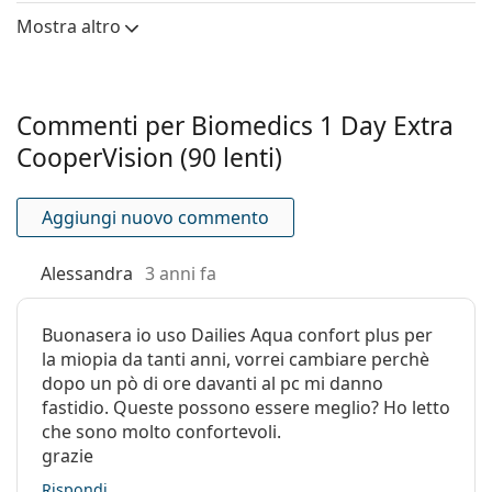
Per chi sono pensate le Biomedics 1
centrale:
Mostra altro
Day Extra?
Modulo di
0.4 MPa
elasticità:
Per chi cerca una lente molto confortevole e facile
Caratteristiche delle lenti
Commenti per Biomedics 1 Day Extra
da indossare.
Per chi necessita di correzione per miopia o
CooperVision (90 lenti)
Materiale:
Ocufilcon D
ipermetropia.
Contenuto di
55 %
Per chi cerca un prodotto di qualità con un ottimo
acqua:
Aggiungi nuovo commento
rapporto qualità/prezzo.
Permeabilità
28 Dk/t
Alessandra
3 anni fa
all'ossigeno:
Domande frequenti
Filtro UV:
No
Buonasera io uso Dailies Aqua confort plus per
Silicone-idrogel:
No
Per quanto tempo si possono indossare le
la miopia da tanti anni, vorrei cambiare perchè
Biomedics 1 Day Extra?
dopo un pò di ore davanti al pc mi danno
Utilizzo
fastidio. Queste possono essere meglio? Ho letto
Scadenza:
Almeno 71 mesi
che sono molto confortevoli.
Si può dormire con le Biomedics 1 Day Extra?
grazie
Tonalità per
Sì
manipolazione:
Rispondi