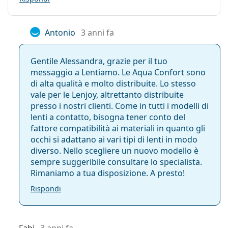
Con le lenti si
No
Qual è la differenza tra le confezioni da 30, 90 e
può dormire:
180 lenti di Biomedics 1 Day Extra?
Antonio
3 anni fa
Indicatore del
No
lato interno ed
Gentile Alessandra, grazie per il tuo
esterno:
Altre lenti a contatto giornaliere di
messaggio a Lentiamo. Le Aqua Confort sono
Confezione
CooperVision
di alta qualità e molto distribuite. Lo stesso
vale per le Lenjoy, altrettanto distribuite
Produttore:
CooperVision
presso i nostri clienti. Come in tutti i modelli di
Clariti 1 day
Lenti in una
90
lenti a contatto, bisogna tener conto del
MyDay daily disposable
confezione:
fattore compatibilità ai materiali in quanto gli
Proclear 1 day
occhi si adattano ai vari tipi di lenti in modo
Peso:
251 g
diverso. Nello scegliere un nuovo modello è
Articoli correlati dal nostro blog
Altro
sempre suggeribile consultare lo specialista.
Rimaniamo a tua disposizione. A presto!
Categorie:
Lenti giornaliere
Come leggere la prescrizione per lenti a contatto
Lenti a contatto
Rispondi
Abituarsi alle lenti a contatto: quanto tempo ci
Lenti sferiche e asferiche
vuole?
Come prendersi cura delle lenti a contatto