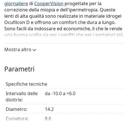
giornaliere
di
CooperVision
progettate per la
correzione della miopia e dell'ipermetropia. Queste
lenti di alta qualità sono realizzate in materiale idrogel
Ocufilcon D e offrono un comfort che dura a lungo.
Sono facili da indossare ed economiche, il che le rende
una buona scelta sia per i neofiti che per i portatori più
esperti.
Mostra altro
Caratteristiche principali
Parametri
Elevato contenuto d'acqua:
l'elevato contenuto
d'acqua assicura un'idratazione naturale che dura
Specifiche tecniche
tutto il giorno.
Attrito minimo:
i bordi arrotondati e più
Intervallo delle
da -10.0 a +6.0
sottili riducono al minimo l'attrito tra la palpebra e
diottrie:
l'occhio, per un comfort maggiore.
Diametro:
Tinta di manipolazione:
14.2
per un'esperienza d'uso
senza stress.
Curvatura:
8.6
Spessore
0.07 mm