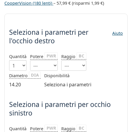
è offline
Persol
CooperVision (180 lenti)
–
57,99 €
(risparmi
1,99 €
)
Prada
Seleziona i parametri
Tutte le marche
Seleziona i parametri
per
Aiuto
l'occhio destro
PWR
BC
Quantità
Potere
Raggio
DIA
Diametro
Disponibilità
14.20
Seleziona i parametri
Seleziona i parametri per occhio
sinistro
PWR
BC
Quantità
Potere
Raggio