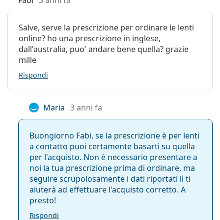
Fabi
3 anni fa
Si può fare la doccia con le lenti a contatto?
Spesso venduto con le gocce
Solunate Eye Drops 15
Salve, serve la prescrizione per ordinare le lenti
ml
.
online? ho una prescrizione in inglese,
È un dispositivo medico CE. Leggere attentamente le
dall'australia, puo' andare bene quella? grazie
istruzioni prima dell'uso.
mille
Rispondi
Maria
3 anni fa
Buongiorno Fabi, se la prescrizione è per lenti
a contatto puoi certamente basarti su quella
per l'acquisto. Non è necessario presentare a
noi la tua prescrizione prima di ordinare, ma
seguire scrupolosamente i dati riportati lì ti
aiuterà ad effettuare l'acquisto corretto. A
presto!
Rispondi