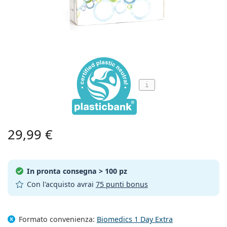
Da viaggio
Forma montatura
Nuovi arrivi
Spedizione regolare
Portalenti
Air Optix
Forma montatura
Colorate
Lentiamo
Permanenti
Occhiali per PC
Offerte speciali
Tipo
Offerte speciali
Donna
Uomo
Bambini
Soluzioni e accessori
Da 4 flaconi
Tipo di lente
Per lenti rigide
Squadrata
Offerte speciali
Buono regalo
Guide e consigli
Lenjoy
Squadrata
Formato Convenienza
Ray-Ban
Occhiali per gaming
Ecosostenibile
Forma montatura
Nuovi arrivi
Brand
Specchiate
Per lenti morbide
Rettangolare
Ecosostenibile
Soluzioni
–
Secondo il tipo
Tutti gli occhiali da vista
Acquistare occhiali online
offerte speciali
Soflens
Rettangolare
Vogue
Clip-on
Brand
Buono regalo
Squadrata
Edizione limitata
Tipologia
Lentiamo
Polarizzate
Fisiologica/Salina
Rotonda
Buono regalo
Soluzioni –
Secondo il volume
Multiuso
Guida occhiali da vista
Purevision
Rotonda
Esprit
Guide e consigli
Occhiali da lettura
Lentiamo
Rettangolare
Offerte speciali
Guide e consigli
Sport
Prodotti bonus
Ray-Ban
Fotocromatiche
Tutte le soluzioni
Goccia
Soluzioni –
Formato convenienza
da 50 a 120 ml
i
Perossido
Misura la tua distanza pupillare
Proclear
Goccia
Tutti gli occhiali per PC
Polaroid
Guida occhiali da vista
Occhiali da lettura da sole
Izipizi
Rotonda
Ecosostenibile
Tutti gli occhiali da sole
Guida agli occhiali da sole
Moda
Polaroid
Sfumate
Occhiali
Da 2 flaconi
Cat Eye
da 225 a 500 ml
Senza conservanti
Guida occhiali da sole graduati
Clariti
Cat Eye
Tutto sugli acquisti
Emporio Armani
Occhiali da lettura da computer
Occhiali da lettura da computer
Ray-Ban
Cat Eye
Buono regalo
Guida agli occhiali da sole per lo sport
Sovraocchiali da sole
Meller
Lenti a contatto
Catenelle per occhiali
Da 3 flaconi
Da viaggio
29,99 €
Guida ai regali
Precision
Armani Exchange
Guida ai regali
Tutte le marche
Modalità di spedizione
Guida agli occhiali da sole per bambini
Hai bisogno di aiuto? Non hai
Occhiali da lettura da sole
Offerte speciali
Oakley
Portalenti
Portaocchiali
Da 4 flaconi
Per lenti rigide
trovato quello che cercavi?
Total
Hugo Boss
Guida occhiali da sole graduati
Tutti gli accessori
Occhiali da sole graduati
Buono regalo
We also speak English
Michael Kors
Cosmetici
Altri accessori
In pronta consegna
> 100 pz
Per lenti morbide
Modalità di pagamento
(Lu-Ve: 8:30-18:00)
Michael Kors
Con l'acquisto avrai
75 punti bonus
Guida ai regali
Emporio Armani
Gocce per occhi
info@lentiamo.it
Programma bonus
Fisiologica/Salina
Marc Jacobs
0444 1565390
Gucci
Tutte le soluzioni
Formato convenienza:
Biomedics 1 Day Extra
Tutte le marche