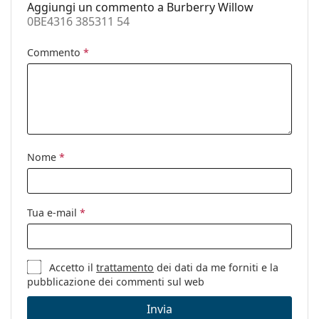
Aggiungi un commento a Burberry Willow
Panno per
Sì
0BE4316 385311 54
pulizia:
Altro
Commento
*
Sesso:
Donna
Categorie:
Occhiali da sole
Marca:
Burberry
Utilizzo:
Moda
Nome
*
Codice:
0BE4316 385311 54
Tua e-mail
*
Accetto il
trattamento
dei dati da me forniti e la
pubblicazione dei commenti sul web
Invia