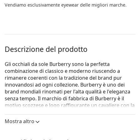
Vendiamo esclusivamente eyewear delle migliori marche.
Descrizione del prodotto
Gli occhiali da sole Burberry sono la perfetta
combinazione di classico e moderno riuscendo a
rimanere coerenti con la tradizione del brand pur
innovandosi ad ogni collezione. Burberry è uno dei
brand mondiali rinomati per l'alta qualità e l'eleganza
senza tempo. Il marchio di fabbrica di Burberry è il
motivo scozzese e logo raffigurante un cavaliere con la
lancia a cavallo. La collezione di occhiali da sole di
Burberry è unica grazie al design, lo stile e il numero di
Mostra altro
combinazioni di colori: accessori adatti per ogni
occasione.