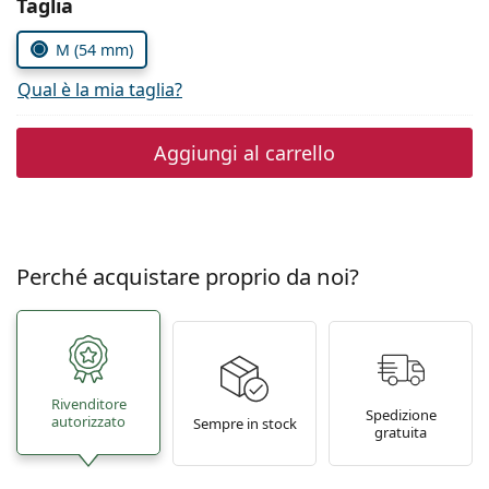
Seleziona i parametri
Taglia
è offline
Persol
M (54 mm)
Prada
Qual è la mia taglia?
Tutte le marche
Aggiungi al carrello
Perché acquistare proprio da noi?
Rivenditore
Spedizione
autorizzato
Sempre in stock
gratuita