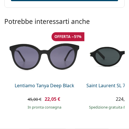
Potrebbe interessarti anche
OFFERTA −51%
Lentiamo Tanya Deep Black
Saint Laurent SL 7
22,05 €
224,9
45,00 €
in pronta consegna
Spedizione gratuita
&
i