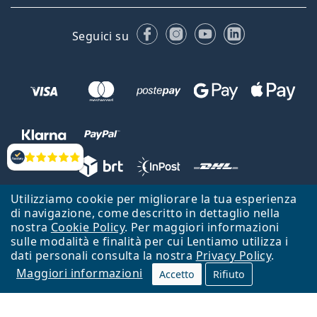
Facebook
Instagram
YouTube
LinkedIn
Seguici su
Valutazione
Utilizziamo cookie per migliorare la tua esperienza
Lentiamo s.r.o., Vídeňská 12, 37833 Nová Bystřice, Repubblica Ceca.
di navigazione, come descritto in dettaglio nella
Partita IVA: CZ26104784
nostra
Cookie Policy
. Per maggiori informazioni
sulle modalità e finalità per cui Lentiamo utilizza i
Torna alla Home Page
Vai all'inizio
dati personali consulta la nostra
Privacy Policy
.
Maggiori informazioni
Il sito Lentiamo.it è proprietà di Lentiamo s.r.o., che ne detiene la
Accetto
Rifiuto
gestione.
Online - per te - da 18 anni!