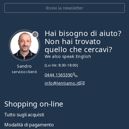
Ricevi la newsletter
Hai bisogno di aiuto?
è offline
Non hai trovato
quello che cercavi?
We also speak English
(Lu-Ve: 8:30-18:00)
Sandro
servizio clienti
0444 1565390
info@lentiamo.it
Shopping on-line
Tutto sugli acquisti
Modalità di pagamento