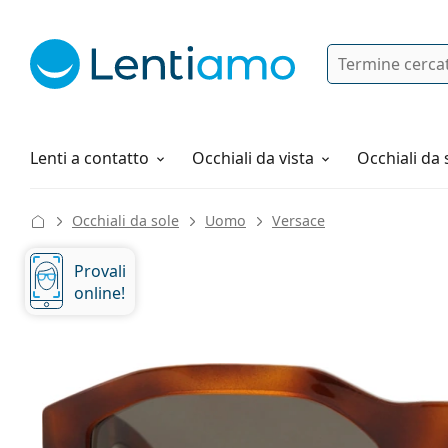
Ricerca
Ho già un account cliente Lentiam
Navigazione del sito
Soluzioni
Tutto sugli acquisti
Lenti a contatto
Occhiali da vista
Occhiali da 
Occhiali da sole
Uomo
Versace
Provali
online!