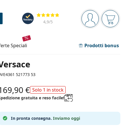
Barra di navigazione
Valutazione
sei connesso
Il carrel
4,9
/5
fferte speciali
Prodotti bonus
Versace
0VE4361 521773 53
169,90 €
Solo 1 in stock
Spedizione gratuita e reso facile!
In pronta consegna.
Inviamo oggi