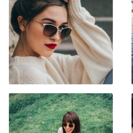
Forma montatura:
Rettangolare
Colore montatura:
Marrone
Colore secondario della
Arancione
montatura:
Materiale montatura:
Nylon
Taglia:
M
Larghezza montatura:
134 mm
Lunghezza asta (Asta):
140 mm
Ponte:
18 mm
Peso:
435 g
Naselli regolabili:
No
Cerniere a molla:
No
Accessori
Custodia:
Sì