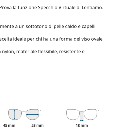
 Prova la funzione Specchio Virtuale di Lentiamo.
mente a un sottotono di pelle caldo e capelli
scelta ideale per chi ha una forma del viso ovale
 nylon, materiale flessibile, resistente e
trano i riflessi e garantiscono una visione più
n miopia.
o la leggerezza e la resistenza alla rottura.
ione al 100% dalla luce solare. Le lenti degli
tegoria 3 (trasmissione della luce 8–18%). Sono
 in città.
45 mm
53 mm
18 mm
riginale. Il colore della custodia e il suo design