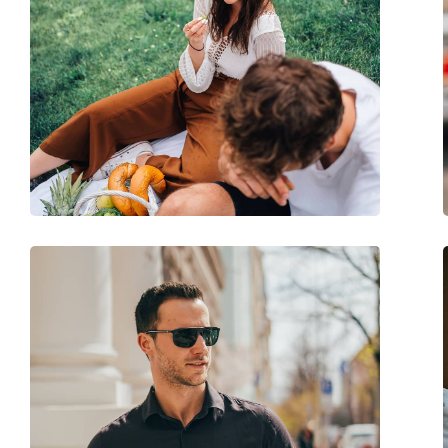
Panno per pulizia:
Sì
Altro
Sesso:
Uomo
Categorie:
Occhiali da sole
Marca:
Versace
Utilizzo:
Moda
Codice:
0VE4361 521773 53