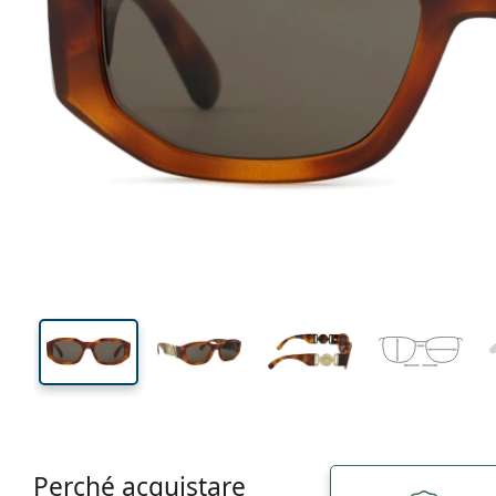
134 mm
Larghezza montatura
Diametr
lente (Cali
45 mm
53 mm
Altezza lente
Diametro lente (Calibro)
Perché acquistare