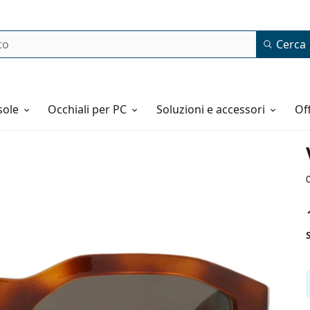
Cerca
o
sole
Occhiali per PC
Soluzioni e accessori
o