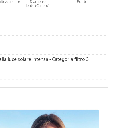
Altezza lente
Diametro
Ponte
lente (Calibro)
 degli occhiali da sole. Alcuni modelli possono
con un panno.
ssimi modelli dei migliori marchi.
alla luce solare intensa - Categoria filtro 3