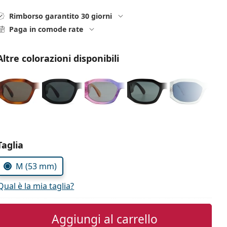
Rimborso garantito 30 giorni
Paga in comode rate
Altre colorazioni disponibili
Seleziona i parametri
Taglia
M (53 mm)
Qual è la mia taglia?
Aggiungi al carrello