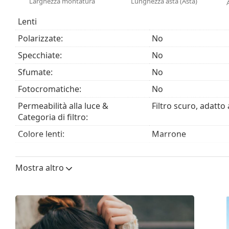
Larghezza montatura
Lunghezza asta (Asta)
possono variare.
Il panno in dotazione è ideale per la pulizia e la cura
Lenti
essere forniti con un sacchetto di tessuto anziché 
Polarizzate:
No
Esplora l'intera gamma di
occhiali da sole
e scopri tanti
Specchiate:
No
Sfumate:
No
Fotocromatiche:
No
Permeabilità alla luce &
Filtro scuro, adatto 
Categoria di filtro:
Colore lenti:
Marrone
Altezza lente:
45 mm
Mostra altro
Diametro lente (Calibro):
53 mm
Materiale delle lenti:
Plastica
Filtro UV 400:
Sì
Montatura