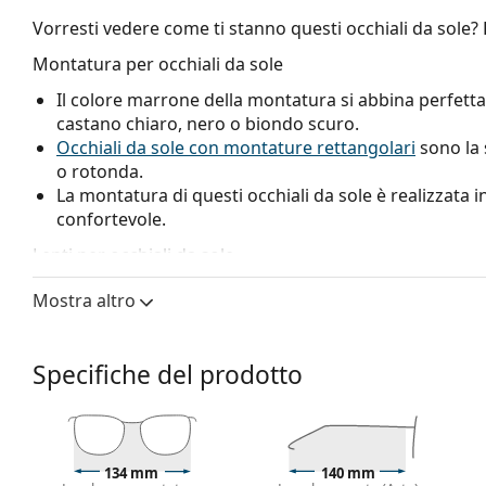
Vorresti vedere come ti stanno questi occhiali da sole?
Montatura per occhiali da sole
Il colore marrone della montatura si abbina perfetta
castano chiaro, nero o biondo scuro.
Occhiali da sole con montature rettangolari
sono la 
o rotonda.
La montatura di questi occhiali da sole è realizzata in
confortevole.
Lenti per occhiali da sole
Le lenti marroni bloccano leggermente la luce blu, fil
Mostra altro
nitida. Sono versatili e consigliate per le persone co
Le lenti sono in plastica, i cui innegabili vantaggi son
Hanno una protezione UV 400, che fornisce una protez
Specifiche del prodotto
occhiali da sole sono dotate di un filtro solare di ca
adatti per un'intensa esposizione al sole in spiaggia o
Accessori
134 mm
140 mm
Consegniamo gli occhiali da sole nella loro custodia o