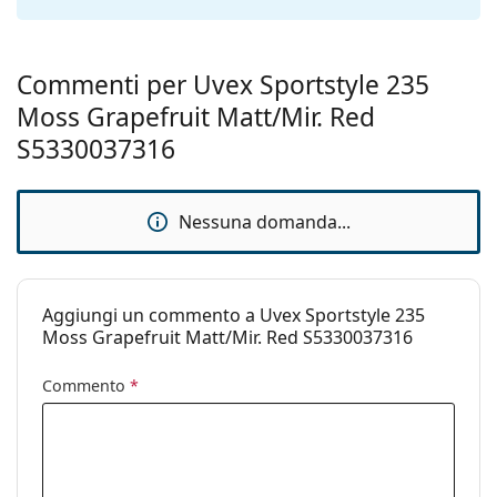
Naselli
Sì
regolabili:
Cerniere a
No
Commenti per Uvex Sportstyle 235
molla:
Moss Grapefruit Matt/Mir. Red
Accessori
S5330037316
Custodia:
No
Panno per
No
Nessuna domanda...
pulizia:
Altro
Sesso:
Unisex
Aggiungi un commento a Uvex Sportstyle 235
Moss Grapefruit Matt/Mir. Red S5330037316
Categorie:
Occhiali da sole
Marca:
Uvex Sports
Commento
*
Utilizzo:
Sport
Sport:
Ciclismo, Corsa, Escursionismo,
Mountain biking