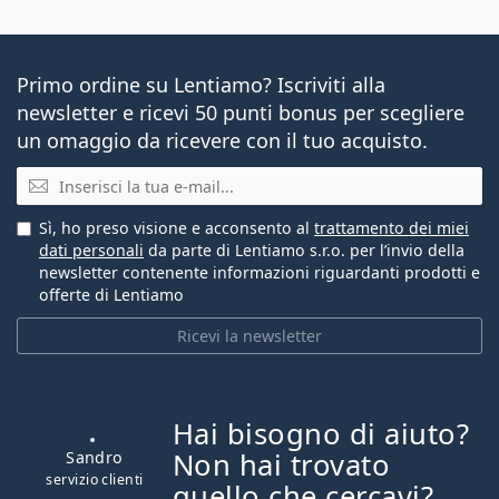
Primo ordine su Lentiamo? Iscriviti alla
newsletter e ricevi 50 punti bonus per scegliere
un omaggio da ricevere con il tuo acquisto.
E-mail
Sì, ho preso visione e acconsento al
trattamento dei miei
dati personali
da parte di Lentiamo s.r.o. per l’invio della
newsletter contenente informazioni riguardanti prodotti e
offerte di Lentiamo
Ricevi la newsletter
Hai bisogno di aiuto?
è offline
Non hai trovato
quello che cercavi?