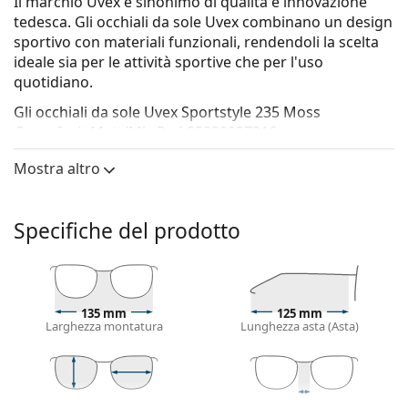
Il marchio Uvex è sinonimo di qualità e innovazione
tedesca. Gli occhiali da sole Uvex combinano un design
sportivo con materiali funzionali, rendendoli la scelta
ideale sia per le attività sportive che per l'uso
quotidiano.
Gli occhiali da sole
Uvex Sportstyle 235 Moss
Grapefruit Matt/Mir. Red S5330037316
sono un
modello unisex.
Mostra altro
Montatura per occhiali da sole
Il colore verde della montatura si abbina
Specifiche del prodotto
perfettamente a un sottotono di pelle freddo e
capelli castano scuro, neri o rossi.
Occhiali da sole con montature rettangolari
sono la
scelta ideale per chi ha una forma del viso ovale
o rotonda.
135 mm
125 mm
Larghezza montatura
Lunghezza asta (Asta)
La montatura di questi occhiali da sole è realizzata
in plastica di alta qualità, materiale che offre
durevolezza e comfort.
I naselli regolabili consentono una leggera
53 mm
78 mm
18 mm