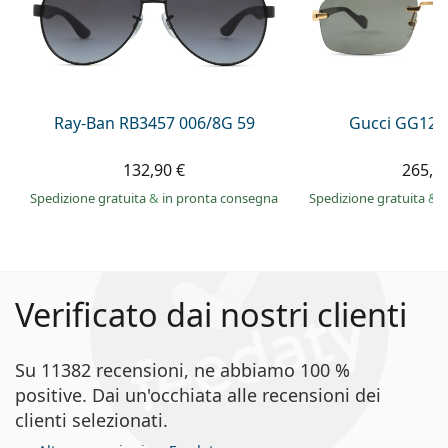
Ray-Ban RB3457 006/8G 59
Gucci GG122
132,90 €
265,9
Spedizione gratuita
&
in pronta consegna
Spedizione gratuita
&
i
Verificato dai nostri clienti
Su 11382 recensioni, ne abbiamo 100 %
positive. Dai un'occhiata alle recensioni dei
clienti selezionati.