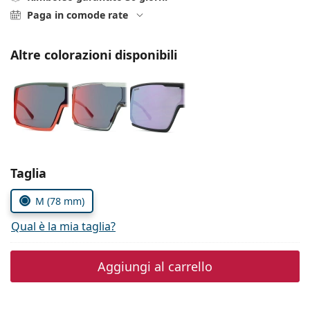
è offline
Persol
Paga in comode rate
Prada
Altre colorazioni disponibili
Tutte le marche
Seleziona i parametri
Taglia
M (78 mm)
Qual è la mia taglia?
Aggiungi al carrello