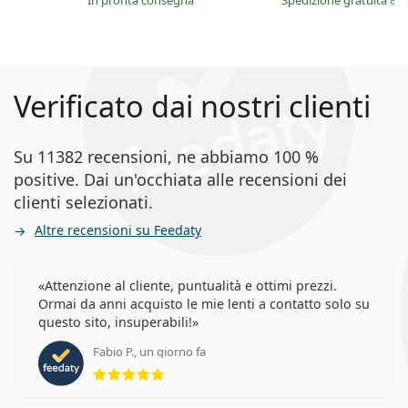
in pronta consegna
Spedizione gratuita
&
i
Verificato dai nostri clienti
Su 11382 recensioni, ne abbiamo 100 %
positive. Dai un'occhiata alle recensioni dei
clienti selezionati.
Altre recensioni su Feedaty
Attenzione al cliente, puntualità e ottimi prezzi.
Ormai da anni acquisto le mie lenti a contatto solo su
questo sito, insuperabili!
Fabio P., un giorno fa
valutazione 5 di 5