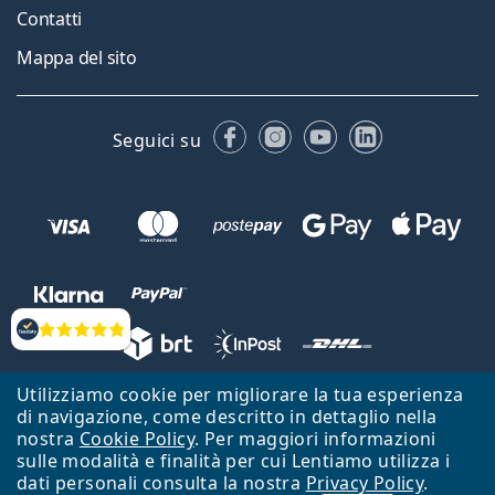
Contatti
Mappa del sito
Facebook
Instagram
YouTube
LinkedIn
Seguici su
Valutazione
Utilizziamo cookie per migliorare la tua esperienza
Lentiamo s.r.o., Vídeňská 12, 37833 Nová Bystřice, Repubblica Ceca.
di navigazione, come descritto in dettaglio nella
Partita IVA: CZ26104784
nostra
Cookie Policy
. Per maggiori informazioni
sulle modalità e finalità per cui Lentiamo utilizza i
Torna alla Home Page
Vai all'inizio
dati personali consulta la nostra
Privacy Policy
.