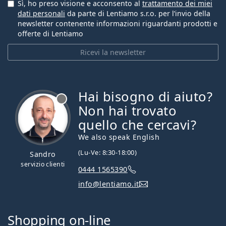
Sì, ho preso visione e acconsento al
trattamento dei miei
dati personali
da parte di Lentiamo s.r.o. per l’invio della
newsletter contenente informazioni riguardanti prodotti e
offerte di Lentiamo
Ricevi la newsletter
Hai bisogno di aiuto?
è offline
Non hai trovato
quello che cercavi?
We also speak English
(Lu-Ve: 8:30-18:00)
Sandro
servizio clienti
0444 1565390
info@lentiamo.it
Shopping on-line