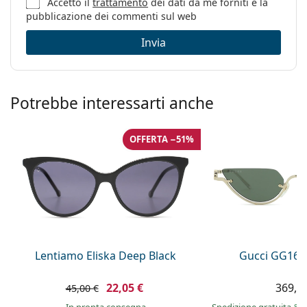
Accetto il
trattamento
dei dati da me forniti e la
pubblicazione dei commenti sul web
Invia
Potrebbe interessarti anche
OFFERTA −51%
Lentiamo Eliska Deep Black
Gucci GG160
22,05 €
369,9
45,00 €