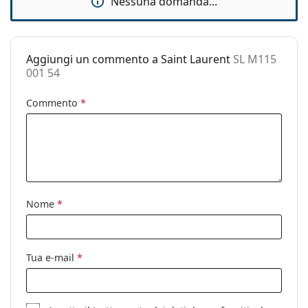
Nessuna domanda...
Custodia:
Sì
Panno per
Sì
pulizia:
Aggiungi un commento a Saint Laurent
SL M115
Altro
001 54
Sesso:
Donna
Commento
*
Categorie:
Occhiali da sole
Marca:
Saint Laurent
Utilizzo:
Moda
Codice:
SL M115 001 54
Nome
*
Anche con lenti
Sì
graduate:
Tua e-mail
*