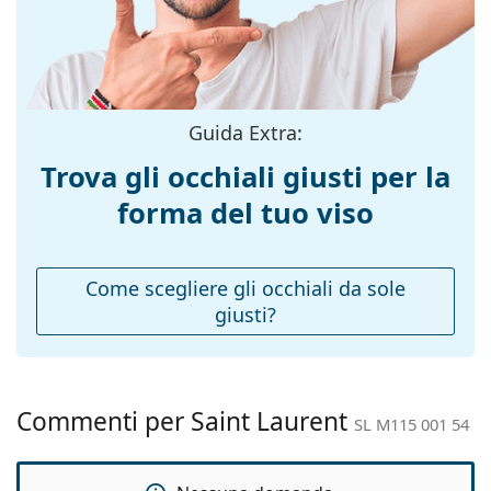
Colore
Nero
Esplora l'intera gamma di
occhiali da sole
e scopri
montatura:
tantissimi modelli dei migliori marchi.
Materiale
Plastica
montatura:
Taglia:
M
Guida Extra:
Larghezza
140 mm
Trova gli occhiali giusti per la
montatura:
forma del tuo viso
Lunghezza asta
140 mm
(Asta):
Ponte:
20 mm
Come scegliere gli occhiali da sole
giusti?
Peso:
125 g
Naselli
No
regolabili:
Cerniere a
No
Commenti per Saint Laurent
SL M115 001 54
molla:
Accessori