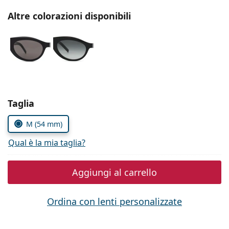
è offline
Persol
Altre colorazioni disponibili
Prada
Tutte le marche
Seleziona i parametri
Taglia
M (54 mm)
Qual è la mia taglia?
Aggiungi al carrello
Ordina con lenti personalizzate