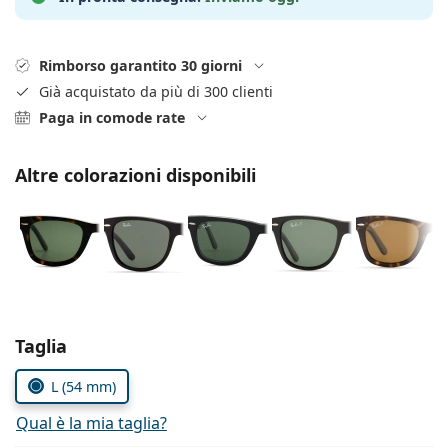
0444 1565390
Gucci
Tutte le soluzioni
Tutte le marche
è online
Persol
Rimborso garantito 30 giorni
Prada
Già acquistato da più di 300 clienti
Paga in comode rate
Tutte le marche
Altre colorazioni disponibili
Seleziona i parametri
Taglia
L (54 mm)
Qual è la mia taglia?