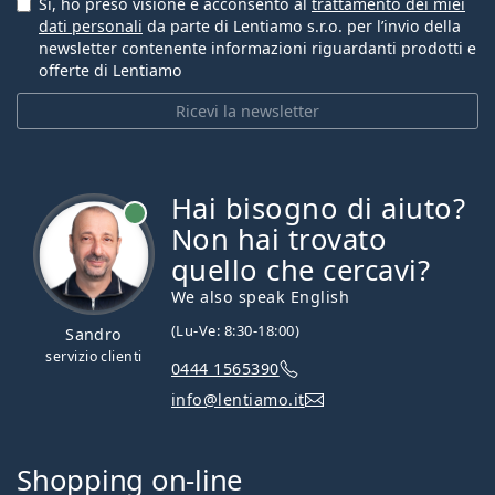
Sì, ho preso visione e acconsento al
trattamento dei miei
dati personali
da parte di Lentiamo s.r.o. per l’invio della
newsletter contenente informazioni riguardanti prodotti e
offerte di Lentiamo
Ricevi la newsletter
Hai bisogno di aiuto?
è online
Non hai trovato
quello che cercavi?
We also speak English
(Lu-Ve: 8:30-18:00)
Sandro
servizio clienti
0444 1565390
info@lentiamo.it
Shopping on-line