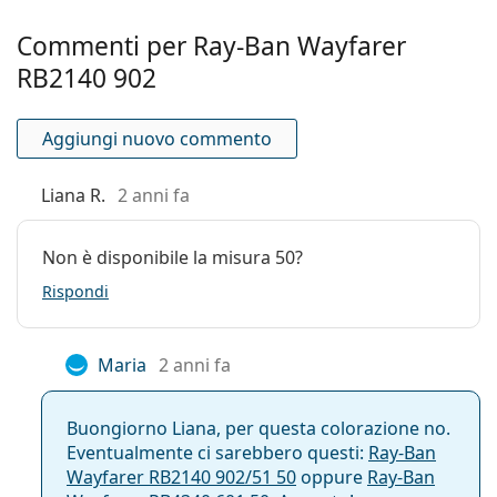
Accessori
Commenti per Ray-Ban Wayfarer
Custodia:
Sì
RB2140 902
Panno per
Sì
pulizia:
Aggiungi nuovo commento
Altro
Liana R.
2 anni fa
Sesso:
Unisex
Categorie:
Occhiali da sole
Non è disponibile la misura 50?
Marca:
Ray-Ban
Rispondi
Utilizzo:
Moda
Codice:
RB2140 902 54
Maria
2 anni fa
Anche con lenti
No
graduate:
Buongiorno Liana, per questa colorazione no.
Eventualmente ci sarebbero questi:
Ray-Ban
Wayfarer RB2140 902/51 50
oppure
Ray-Ban