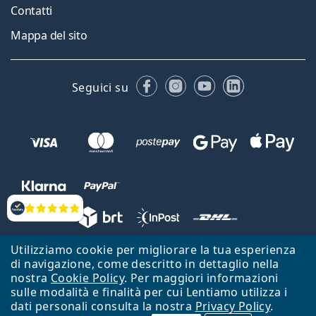
Contatti
Mappa del sito
Facebook
Instagram
YouTube
LinkedIn
Seguici su
Valutazione
Utilizziamo cookie per migliorare la tua esperienza
Lentiamo s.r.o., Vídeňská 12, 37833 Nová Bystřice, Repubblica Ceca.
di navigazione, come descritto in dettaglio nella
Partita IVA: CZ26104784
nostra
Cookie Policy
. Per maggiori informazioni
sulle modalità e finalità per cui Lentiamo utilizza i
Torna alla Home Page
Vai all'inizio
dati personali consulta la nostra
Privacy Policy
.