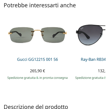
è offline
Persol
Potrebbe interessarti anche
Prada
Tutte le marche
Gucci GG1221S 001 56
Ray-Ban RB345
265,90 €
132,9
Spedizione gratuita
&
in pronta consegna
Spedizione gratuita
&
i
Descrizione del prodotto