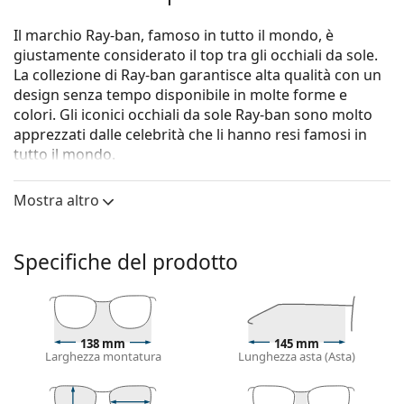
Il marchio Ray-ban, famoso in tutto il mondo, è
giustamente considerato il top tra gli occhiali da sole.
La collezione di Ray-ban garantisce alta qualità con un
design senza tempo disponibile in molte forme e
colori. Gli iconici occhiali da sole Ray-ban sono molto
apprezzati dalle celebrità che li hanno resi famosi in
tutto il mondo.
Gli occhiali da sole
Ray-Ban Teru RB4425 676180 54
Mostra altro
sono un modello unisex.
Montatura per occhiali da sole
Specifiche del prodotto
Il colore blu della montatura si abbina
perfettamente a una carnagione con sottotono
freddo e capelli castano chiaro, neri o biondo
chiaro.
Occhiali da sole con montature rettangolari
sono la
138 mm
145 mm
Larghezza montatura
Lunghezza asta (Asta)
scelta ideale per chi ha una forma del viso ovale
o rotonda.
La montatura di questi occhiali da sole è realizzata