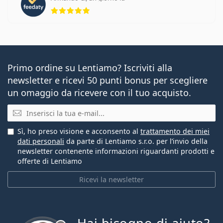
valutazione 5 di 5
Primo ordine su Lentiamo? Iscriviti alla
newsletter e ricevi 50 punti bonus per scegliere
un omaggio da ricevere con il tuo acquisto.
E-mail
Sì, ho preso visione e acconsento al
trattamento dei miei
dati personali
da parte di Lentiamo s.r.o. per l’invio della
newsletter contenente informazioni riguardanti prodotti e
offerte di Lentiamo
Ricevi la newsletter
è offline