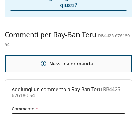
giusti?
Peso:
125 g
Naselli
No
regolabili:
Cerniere a
No
Commenti per Ray-Ban Teru
RB4425 676180
molla:
54
Accessori
Custodia:
Sì
Nessuna domanda...
Panno per
Sì
pulizia:
Altro
Aggiungi un commento a Ray-Ban Teru
RB4425
Sesso:
Unisex
676180 54
Categorie:
Occhiali da sole
Commento
*
Marca:
Ray-Ban
Utilizzo:
Moda
Codice:
RB4425 676180 54