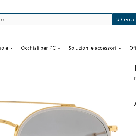
Cerca
o
sole
Occhiali per PC
Soluzioni e accessori
o