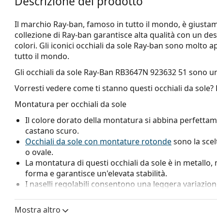
Descrizione del prodotto
Il marchio Ray-ban, famoso in tutto il mondo, è giustamen
collezione di Ray-ban garantisce alta qualità con un d
colori. Gli iconici occhiali da sole Ray-ban sono molto a
tutto il mondo.
Gli occhiali da sole
Ray-Ban RB3647N 923632 51
sono un
Vorresti vedere come ti stanno questi occhiali da sole?
Montatura per occhiali da sole
Il colore dorato della montatura si abbina perfettame
castano scuro.
Occhiali da sole con montature rotonde
sono la scel
o ovale.
La montatura di questi occhiali da sole è in metallo
forma e garantisce un'elevata stabilità.
I naselli regolabili consentono una leggera variazione 
per garantire un miglior comfort. La regolazione dei
esperto per evitare di danneggiare la montatura.
Mostra altro