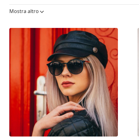
Altezza lente:
52 mm
Esplora l'intera gamma di
occhiali da sole
e scopri tanti
Mostra altro
Diametro lente (Calibro):
51 mm
Materiale delle lenti:
Lenti in vetro miner
Filtro UV 400:
Sì
Montatura
Forma montatura:
Rotonda
Colore montatura:
Dorato
Materiale montatura:
Metallo
Taglia:
M
Larghezza montatura:
135 mm
Lunghezza asta (Asta):
145 mm
Ponte:
22 mm
Peso:
115 g
Naselli regolabili:
Sì