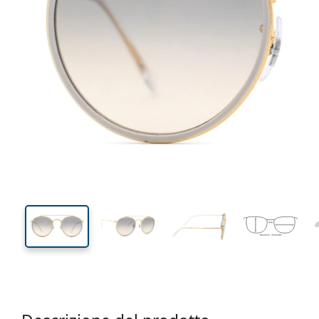
135 mm
Larghezza montatura
Diametr
lente (Cali
52 mm
51 mm
Altezza lente
Diametro lente (Calibro)