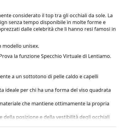
te considerato il top tra gli occhiali da sole. La
esign senza tempo disponibile in molte forme e
pprezzati dalle celebrità che li hanno resi famosi in
 modello unisex.
 Prova la funzione Specchio Virtuale di Lentiamo.
nte a un sottotono di pelle caldo e capelli
ta ideale per chi ha una forma del viso quadrata
, materiale che mantiene ottimamente la propria
della posizione e della vestibilità degli occhiali
 naselli deve essere sempre eseguita da un ottico