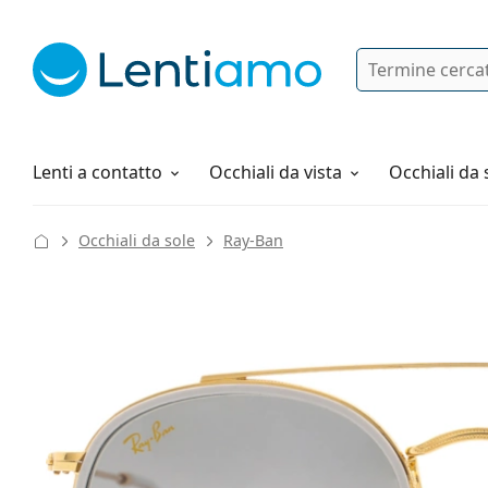
Ricerca
Ho già un account cliente Lentiam
Navigazione del sito
Soluzioni
Tutto sugli acquisti
Lenti a contatto
Occhiali da vista
Occhiali da 
Occhiali da sole
Ray-Ban