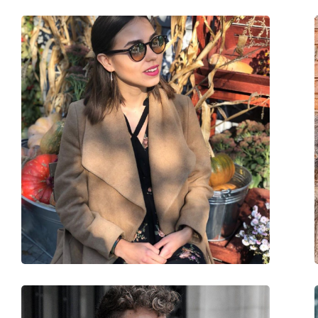
Cerniere a molla:
No
Accessori
Custodia:
Sì
Panno per pulizia:
Sì
Altro
Sesso:
Unisex
Categorie:
Occhiali da sole
Marca:
Ray-Ban
Utilizzo:
Moda
Codice:
RB3647N 923632 51
Anche con lenti graduate:
No