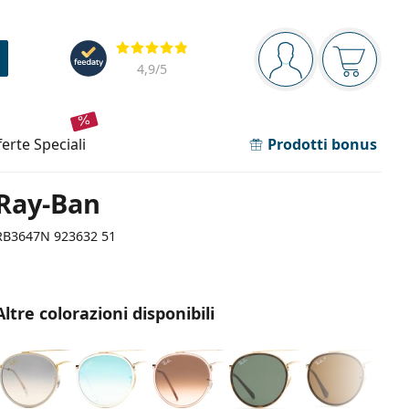
Barra di navigazione
Valutazione
sei connesso
Il carrel
4,9
/5
fferte speciali
Prodotti bonus
Ray-Ban
RB3647N 923632 51
Altre colorazioni disponibili