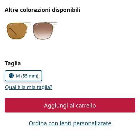
è offline
Persol
Altre colorazioni disponibili
Prada
Tutte le marche
Seleziona i parametri
Taglia
M (55 mm)
Qual è la mia taglia?
Aggiungi al carrello
Ordina con lenti personalizzate