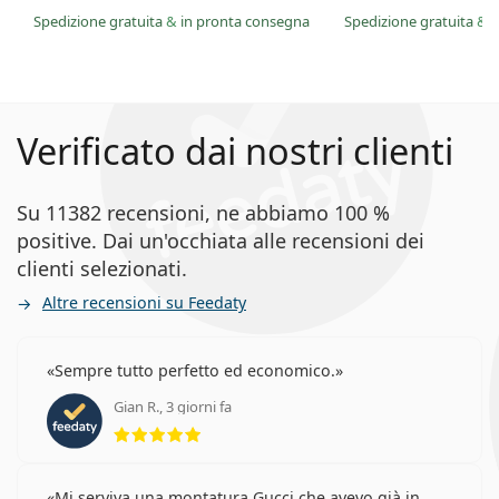
Spedizione gratuita
&
in pronta consegna
Spedizione gratuita
&
i
Verificato dai nostri clienti
Su 11382 recensioni, ne abbiamo 100 %
positive. Dai un'occhiata alle recensioni dei
clienti selezionati.
Altre recensioni su Feedaty
Sempre tutto perfetto ed economico.
Gian R., 3 giorni fa
valutazione 5 di 5
Mi serviva una montatura Gucci che avevo già in