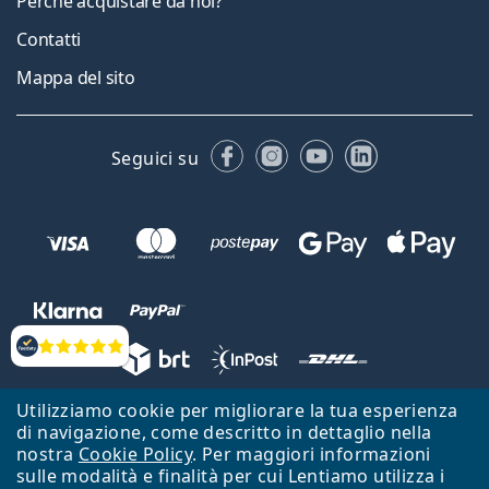
Perché acquistare da noi?
Contatti
Mappa del sito
Facebook
Instagram
YouTube
LinkedIn
Seguici su
Valutazione
Utilizziamo cookie per migliorare la tua esperienza
Lentiamo s.r.o., Vídeňská 12, 37833 Nová Bystřice, Repubblica Ceca.
di navigazione, come descritto in dettaglio nella
Partita IVA: CZ26104784
nostra
Cookie Policy
. Per maggiori informazioni
sulle modalità e finalità per cui Lentiamo utilizza i