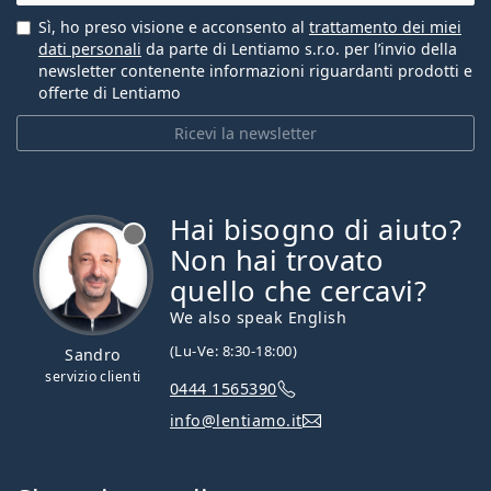
Sì, ho preso visione e acconsento al
trattamento dei miei
dati personali
da parte di Lentiamo s.r.o. per l’invio della
newsletter contenente informazioni riguardanti prodotti e
offerte di Lentiamo
Ricevi la newsletter
Hai bisogno di aiuto?
è offline
Non hai trovato
quello che cercavi?
We also speak English
(Lu-Ve: 8:30-18:00)
Sandro
servizio clienti
0444 1565390
info@lentiamo.it