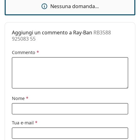
Nessuna domanda...
Custodia:
Sì
Panno per
Sì
pulizia:
Aggiungi un commento a Ray-Ban
RB3588
Altro
925083 55
Sesso:
Uomo
Commento
*
Categorie:
Occhiali da sole
Marca:
Ray-Ban
Utilizzo:
Moda
Codice:
RB3588 925083 55
Nome
*
Anche con lenti
Sì
graduate:
Tua e-mail
*