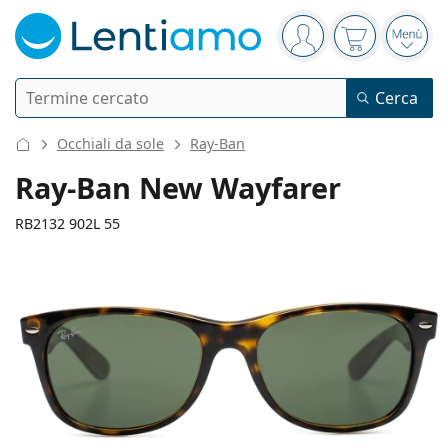
Barra di navigazione
sei connesso
Il carrello è
Apri 
Ricerca
Cerca
Ho già un account cliente Lentiamo
Navigazione del sito
Occhiali da sole
Ray-Ban
Lenti a contatto
Ray-Ban New Wayfarer
Secondo il periodo d’uso
RB2132 902L 55
Soluzioni
Secondo il tipo
Giornaliere
Secondo il tipo
Occhiali da vista
Brand
Sferiche e asferiche
Settimanali
Secondo il volume
Multiuso
141 mm
145 mm
Cura delle lenti e colliri
Acuvue
Toriche per astigmatismo
Bisettimanali
55
18
145
Tipo
Larghezza montatura
Lunghezza asta (Asta)
Offerte speciali
Donna
Uomo
Bambini
Occhiali da sole
Formato convenienza
da 50 a 120 ml
Perossido
Guide e consigli
Soluzioni
Biofinity
Progressive per presbiopia
Mensili
Tipologia
Nuovi arrivi
Diametro
Ponte
Lunghezza
Da 2 flaconi
da 225 a 500 ml
Senza conservanti
Tipo
Offerte speciali
Donna
Uomo
Bambini
Tutte le lenti a contatto
Come acquistare le lentine online
lente (Calibro)
asta (Asta)
Occhiali per PC
Gocce per occhi
Dailies
Silicone-idrogel
Brand
Trimestrali
Occhiali da vista
Edizione limitata
40 mm
55 mm
18 mm
Da 3 flaconi
Altezza lente
Diametro lente
Ponte