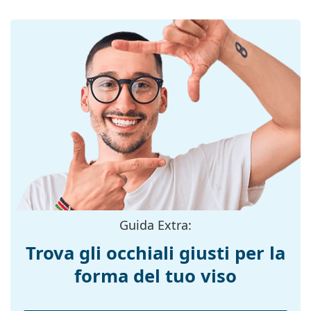
o in città.
Materiale delle
Lenti in vetro minerale
Accessori
lenti:
Consegniamo gli occhiali da sole nella loro custodia
Filtro UV 400:
Sì
originale. Il colore della custodia e il suo design
Montatura
possono variare.
Il panno in dotazione è ideale per la pulizia e la cura
Forma
Squadrata
degli occhiali da sole. Alcuni modelli possono essere
montatura:
forniti con un sacchetto di tessuto anziché con un
Colore
panno.
Marrone
montatura:
Esplora l'intera gamma di
occhiali da sole
e scopri
tantissimi modelli dei migliori marchi.
Materiale
Plastica
montatura:
Taglia:
L
Guida Extra:
Larghezza
141 mm
Trova gli occhiali giusti per la
montatura:
forma del tuo viso
Lunghezza asta
145 mm
(Asta):