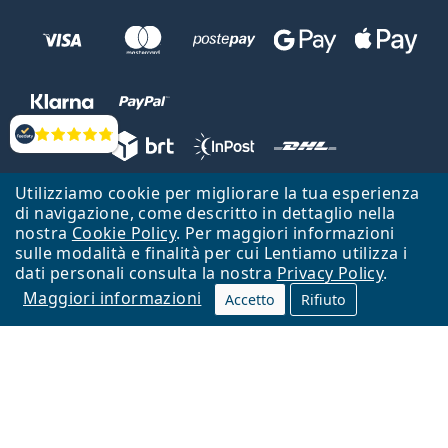
Valutazione
Utilizziamo cookie per migliorare la tua esperienza
Lentiamo s.r.o., Vídeňská 12, 37833 Nová Bystřice, Repubblica Ceca.
di navigazione, come descritto in dettaglio nella
Partita IVA: CZ26104784
nostra
Cookie Policy
. Per maggiori informazioni
sulle modalità e finalità per cui Lentiamo utilizza i
Torna alla Home Page
Vai all'inizio
dati personali consulta la nostra
Privacy Policy
.
Maggiori informazioni
Il sito Lentiamo.it è proprietà di Lentiamo s.r.o., che ne detiene la
Accetto
Rifiuto
gestione.
Online - per te - da 18 anni!