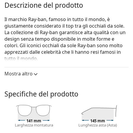
Descrizione del prodotto
Il marchio Ray-ban, famoso in tutto il mondo, è
giustamente considerato il top tra gli occhiali da sole.
La collezione di Ray-ban garantisce alta qualità con un
design senza tempo disponibile in molte forme e
colori. Gli iconici occhiali da sole Ray-ban sono molto
apprezzati dalle celebrità che li hanno resi famosi in
tutto il mondo.
Gli occhiali da sole
Ray-Ban New Wayfarer RB2132 902L
Mostra altro
55
sono un modello unisex.
Vorresti vedere come ti stanno questi occhiali da sole?
Prova la funzione Specchio Virtuale di Lentiamo.
Specifiche del prodotto
Montatura per occhiali da sole
Il colore marrone della montatura si abbina
perfettamente a un sottotono di pelle caldo e capelli
141 mm
145 mm
castano chiaro, nero o biondo scuro.
Larghezza montatura
Lunghezza asta (Asta)
Occhiali da sole con montatura squadrate
sono la