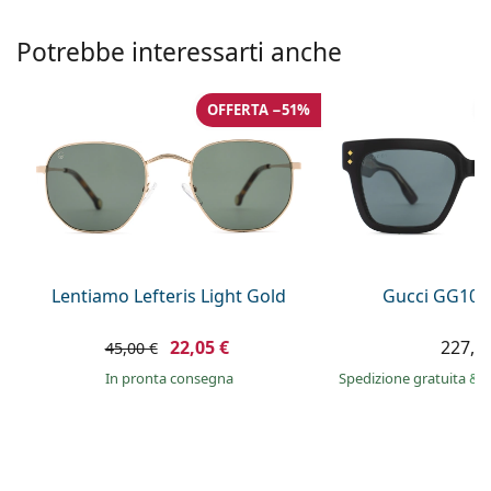
è offline
Persol
Potrebbe interessarti anche
Prada
Tutte le marche
OFFERTA −51%
Lentiamo Lefteris Light Gold
Gucci GG108
22,05 €
227,9
45,00 €
in pronta consegna
Spedizione gratuita
&
i