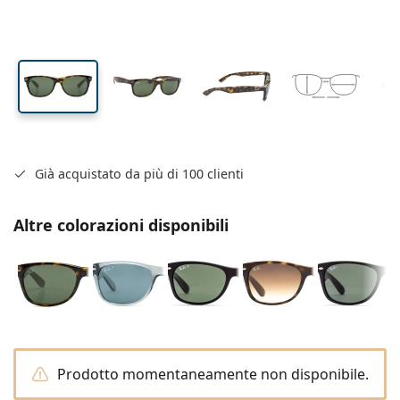
Da viaggio
Forma montatura
Nuovi arrivi
Spedizione regolare
(Calibro)
Portalenti
Air Optix
Forma montatura
Colorate
Lentiamo
Permanenti
Occhiali per PC
Offerte speciali
Tipo
Offerte speciali
Donna
Uomo
Bambini
Soluzioni e accessori
Da 4 flaconi
Tipo di lente
Per lenti rigide
Squadrata
Offerte speciali
Buono regalo
Guide e consigli
Lenjoy
Squadrata
Formato Convenienza
Ray-Ban
Occhiali per gaming
Ecosostenibile
Forma montatura
Nuovi arrivi
Brand
Specchiate
Per lenti morbide
Rettangolare
Ecosostenibile
Soluzioni
–
Secondo il tipo
Tutti gli occhiali da vista
Acquistare occhiali online
offerte speciali
Soflens
Rettangolare
Vogue
Clip-on
Brand
Buono regalo
Squadrata
Edizione limitata
Tipologia
Lentiamo
Polarizzate
Fisiologica/Salina
Rotonda
Buono regalo
Soluzioni –
Secondo il volume
Multiuso
Guida occhiali da vista
Purevision
Rotonda
Esprit
Guide e consigli
Occhiali da lettura
Lentiamo
Rettangolare
Offerte speciali
Guide e consigli
Sport
Prodotti bonus
Ray-Ban
Fotocromatiche
Tutte le soluzioni
Goccia
Soluzioni –
Formato convenienza
da 50 a 120 ml
Perossido
Misura la tua distanza pupillare
Proclear
Goccia
Tutti gli occhiali per PC
Polaroid
Guida occhiali da vista
Occhiali da lettura da sole
Izipizi
Rotonda
Ecosostenibile
Già acquistato da più di 100 clienti
Tutti gli occhiali da sole
Guida agli occhiali da sole
Moda
Polaroid
Sfumate
Occhiali
Da 2 flaconi
Cat Eye
da 225 a 500 ml
Senza conservanti
Guida occhiali da sole graduati
Clariti
Cat Eye
Tutto sugli acquisti
Emporio Armani
Occhiali da lettura da computer
Occhiali da lettura da computer
Ray-Ban
Cat Eye
Buono regalo
Guida agli occhiali da sole per lo sport
Sovraocchiali da sole
Meller
Lenti a contatto
Catenelle per occhiali
Altre colorazioni disponibili
Da 3 flaconi
Da viaggio
Guida ai regali
Precision
Armani Exchange
Guida ai regali
Tutte le marche
Modalità di spedizione
Guida agli occhiali da sole per bambini
Hai bisogno di aiuto? Non hai
Occhiali da lettura da sole
Offerte speciali
Oakley
Portalenti
Portaocchiali
Da 4 flaconi
Per lenti rigide
trovato quello che cercavi?
Total
Hugo Boss
Guida occhiali da sole graduati
Tutti gli accessori
Occhiali da sole graduati
Buono regalo
We also speak English
Michael Kors
Cosmetici
Altri accessori
Per lenti morbide
Modalità di pagamento
(Lu-Ve: 8:30-18:00)
Michael Kors
Guida ai regali
Emporio Armani
Gocce per occhi
info@lentiamo.it
Programma bonus
Fisiologica/Salina
Marc Jacobs
0444 1565390
Gucci
Prodotto momentaneamente non disponibile.
Tutte le soluzioni
Tutte le marche