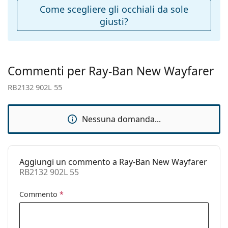
Ponte:
18 mm
Come scegliere gli occhiali da sole
giusti?
Peso:
120 g
Naselli
No
regolabili:
Cerniere a
No
Commenti per Ray-Ban New Wayfarer
molla:
RB2132 902L 55
Accessori
Custodia:
Sì
Nessuna domanda...
Panno per
Sì
pulizia:
Altro
Aggiungi un commento a Ray-Ban New Wayfarer
Sesso:
Unisex
RB2132 902L 55
Categorie:
Occhiali da sole
Commento
*
Marca:
Ray-Ban
Utilizzo:
Moda