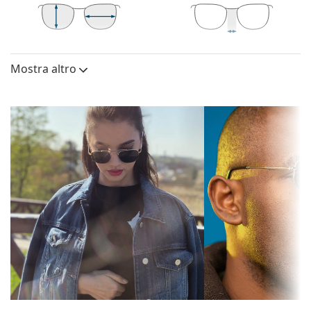
scelta ideale per chi ha una forma del viso rotonda,
ovale o triangolare.
La montatura di questi occhiali da sole è realizzata
40 mm
55 mm
18 mm
Altezza lente
Diametro lente
Ponte
in plastica di alta qualità, materiale che offre
(Calibro)
Mostra altro
durevolezza e comfort.
Lenti
Lenti per occhiali da sole
Polarizzate:
No
Le lenti verdi riducono l'intensità della luce senza
Specchiate:
No
alterare il contrasto o distorcere i colori.
Le lenti sono realizzate in vetro minerale di alta
Sfumate:
No
qualità, il cui innegabile vantaggio è la sua
Fotocromatiche:
No
eccezionale resistenza ai graffi. Il vetro minerale si
caratterizza per le sue eccellenti proprietà ottiche
Permeabilità alla
Filtro scuro, adatto alla luce solare
rispetto ad altri materiali utilizzati per la produzione
luce & Categoria
intensa - Categoria filtro 3
di lenti per occhiali da sole.
di filtro:
Hanno una protezione UV 400, che fornisce una
Colore lenti:
Verde
protezione al 100% dalla luce solare. Le lenti degli
occhiali da sole sono dotate di un filtro solare di
Altezza lente:
40 mm
categoria 3 (trasmissione della luce 8–18%). Sono
Diametro lente
55 mm
adatti per un'intensa esposizione al sole in spiaggia
(Calibro):