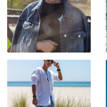
Materiale montatura:
Plastica
Taglia:
M
Larghezza montatura:
133 mm
Lunghezza asta (Asta):
145 mm
Ponte:
18 mm
Peso:
110 g
Naselli regolabili:
No
Accessori
Custodia:
Sì
Panno per pulizia:
Sì
Altro
Sesso:
Unisex
Categorie:
Occhiali da sole
Marca:
Ray-Ban