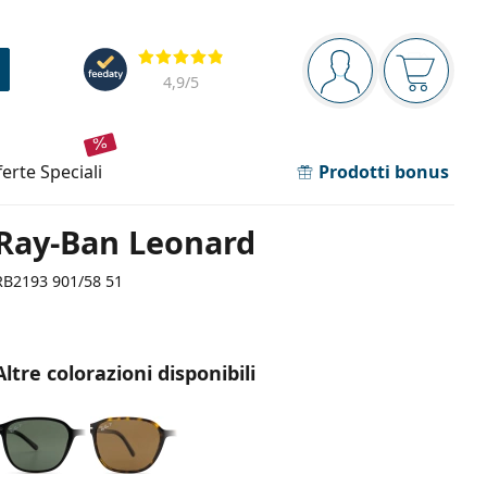
Barra di navigazione
Valutazione
sei connesso
Il carrel
4,9
/5
fferte speciali
Prodotti bonus
Ray-Ban Leonard
RB2193 901/58 51
Altre colorazioni disponibili