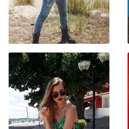
Utilizzo:
Moda
Codice:
RB2193 901/58 51
Anche con lenti graduate:
No