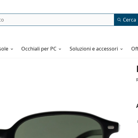
Cerca
o
sole
Occhiali per PC
Soluzioni e accessori
o