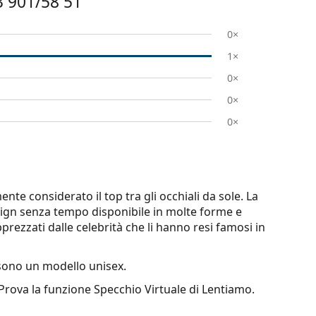
 901/58 51
0×
1×
0×
0×
0×
te considerato il top tra gli occhiali da sole. La
esign senza tempo disponibile in molte forme e
pprezzati dalle celebrità che li hanno resi famosi in
ono un modello unisex.
 Prova la funzione Specchio Virtuale di Lentiamo.