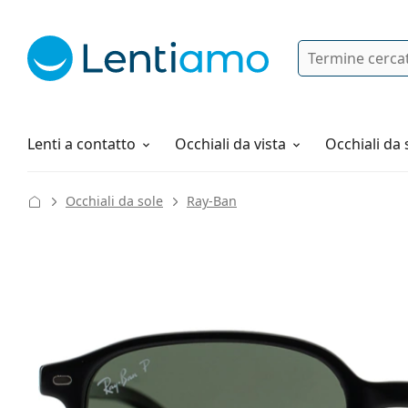
Ricerca
Ho già un account cliente Lentiam
Navigazione del sito
Soluzioni
Tutto sugli acquisti
Lenti a contatto
Occhiali da vista
Occhiali da 
Occhiali da sole
Ray-Ban