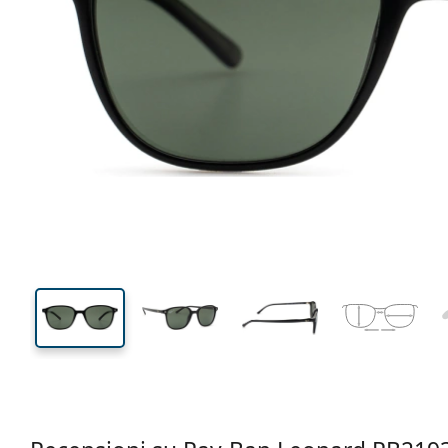
133 mm
Larghezza montatura
Diametr
lente (Cali
40 mm
51 mm
Altezza lente
Diametro lente (Calibro)