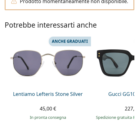
0444 1565390
Prodotto momentaneamente non disponibile.
Gucci
Tutte le soluzioni
Tutte le marche
è online
Persol
Potrebbe interessarti anche
Prada
Tutte le marche
ANCHE GRADUATI
Lentiamo Lefteris Stone Silver
Gucci GG108
45,00 €
227,9
in pronta consegna
Spedizione gratuita
&
i