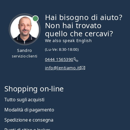
Hai bisogno di aiuto?
è online
Non hai trovato
quello che cercavi?
We also speak English
(Lu-Ve: 8:30-18:00)
Sandro
servizio clienti
0444 1565390
info@lentiamo.it
Shopping on-line
Tutto sugli acquisti
Modalità di pagamento
Spedizione e consegna
Punti di ritiro e locker