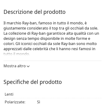
Descrizione del prodotto
Il marchio Ray-ban, famoso in tutto il mondo, è
giustamente considerato il top tra gli occhiali da sole.
La collezione di Ray-ban garantisce alta qualità con un
design senza tempo disponibile in molte forme e
colori. Gli iconici occhiali da sole Ray-ban sono molto
apprezzati dalle celebrità che li hanno resi famosi in
tutto il mondo.
Questo modello appartiene alla collezione Justin e si
Mostra altro
presenta nella classica forma Wayfarer.
Gli occhiali da sole
Ray-Ban Justin RB4165 6596T3
sono
un modello unisex.
Specifiche del prodotto
Vorresti vedere come ti stanno questi occhiali da sole?
Prova la funzione Specchio Virtuale di Lentiamo.
Lenti
Montatura per occhiali da sole
Polarizzate:
Sì