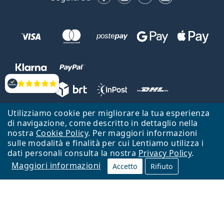
Valutazione
Utilizziamo cookie per migliorare la tua esperienza
Lentiamo s.r.o., Vídeňská 12, 37833 Nová Bystřice, Repubblica Ceca.
di navigazione, come descritto in dettaglio nella
Partita IVA: CZ26104784
nostra
Cookie Policy
. Per maggiori informazioni
sulle modalità e finalità per cui Lentiamo utilizza i
Torna alla Home Page
Vai all'inizio
dati personali consulta la nostra
Privacy Policy
.
Maggiori informazioni
Il sito Lentiamo.it è proprietà di Lentiamo s.r.o., che ne detiene la
Accetto
Rifiuto
gestione.
Online - per te - da 18 anni!