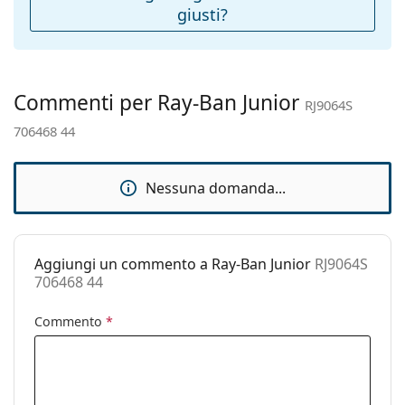
giusti?
Peso:
40 g
Naselli
No
regolabili:
Cerniere a
No
Commenti per Ray-Ban Junior
RJ9064S
molla:
706468 44
Accessori
Custodia:
Sì
Nessuna domanda...
Panno per
No
pulizia:
Altro
Aggiungi un commento a Ray-Ban Junior
RJ9064S
Sesso:
Bambino
706468 44
Categorie:
Occhiali da sole
Commento
*
Marca:
Ray-Ban
Utilizzo:
Moda
Codice:
RJ9064S 706468 44