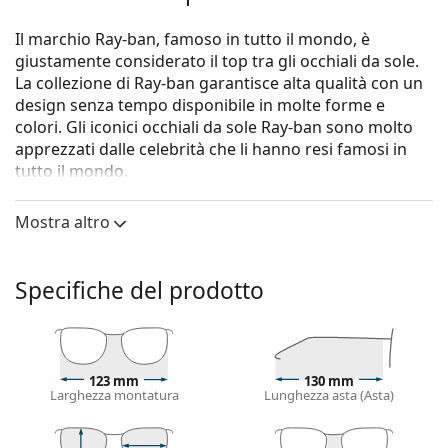
Il marchio Ray-ban, famoso in tutto il mondo, è
giustamente considerato il top tra gli occhiali da sole.
La collezione di Ray-ban garantisce alta qualità con un
design senza tempo disponibile in molte forme e
colori. Gli iconici occhiali da sole Ray-ban sono molto
apprezzati dalle celebrità che li hanno resi famosi in
tutto il mondo.
Gli occhiali da sole
Ray-Ban Junior RJ9064S 706468 44
Mostra altro
sono un modello per bambini.
Vorresti vedere come ti stanno questi occhiali da sole?
Prova la funzione Specchio Virtuale di Lentiamo.
Specifiche del prodotto
Montatura per occhiali da sole
Il colore viola della montatura si abbina
perfettamente a un sottotono di pelle freddo e
123 mm
130 mm
capelli neri, grigi, bianchi o biondo chiaro.
Larghezza montatura
Lunghezza asta (Asta)
Occhiali da sole con montature rotonde
sono la
scelta ideale per chi ha una forma del viso quadrata