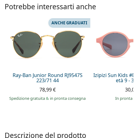
è offline
Persol
Potrebbe interessarti anche
Prada
ANCHE GRADUATI
Tutte le marche
Ray-Ban Junior Round RJ9547S
Izipizi Sun Kids #D 
223/71 44
età 9 - 36
78,99 €
30,00
Spedizione gratuita
&
in pronta consegna
in pronta c
Descrizione del prodotto