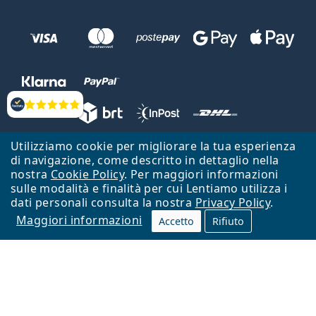
Valutazione
Utilizziamo cookie per migliorare la tua esperienza
Lentiamo s.r.o., Vídeňská 12, 37833 Nová Bystřice, Repubblica Ceca.
di navigazione, come descritto in dettaglio nella
Partita IVA: CZ26104784
nostra
Cookie Policy
. Per maggiori informazioni
sulle modalità e finalità per cui Lentiamo utilizza i
Torna alla Home Page
Vai all'inizio
dati personali consulta la nostra
Privacy Policy
.
Maggiori informazioni
Il sito Lentiamo.it è proprietà di Lentiamo s.r.o., che ne detiene la
Accetto
Rifiuto
gestione.
Online - per te - da 18 anni!