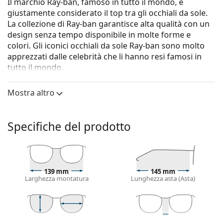
Il marchio Ray-ban, famoso in tutto il mondo, è
giustamente considerato il top tra gli occhiali da sole.
La collezione di Ray-ban garantisce alta qualità con un
design senza tempo disponibile in molte forme e
colori. Gli iconici occhiali da sole Ray-ban sono molto
apprezzati dalle celebrità che li hanno resi famosi in
tutto il mondo.
La collezione Erika è classica ma unica.
Mostra altro
Gli occhiali da sole
Ray-Ban Erika RB4171 681413 54
sono un modello unisex.
Specifiche del prodotto
Vorresti vedere come ti stanno questi occhiali da sole?
Prova la funzione Specchio Virtuale di Lentiamo.
Montatura per occhiali da sole
Il colore beige della montatura si abbina
139 mm
145 mm
Larghezza montatura
Lunghezza asta (Asta)
perfettamente a un sottotono di pelle caldo e capelli
castano chiaro.
Occhiali da sole con montature rotonde
sono la
scelta ideale per chi ha una forma del viso quadrata