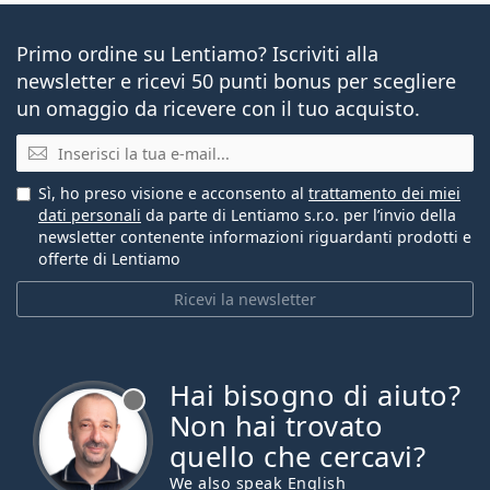
Primo ordine su Lentiamo? Iscriviti alla
newsletter e ricevi 50 punti bonus per scegliere
un omaggio da ricevere con il tuo acquisto.
E-mail
Sì, ho preso visione e acconsento al
trattamento dei miei
dati personali
da parte di Lentiamo s.r.o. per l’invio della
newsletter contenente informazioni riguardanti prodotti e
offerte di Lentiamo
Ricevi la newsletter
Hai bisogno di aiuto?
è offline
Non hai trovato
quello che cercavi?
We also speak English