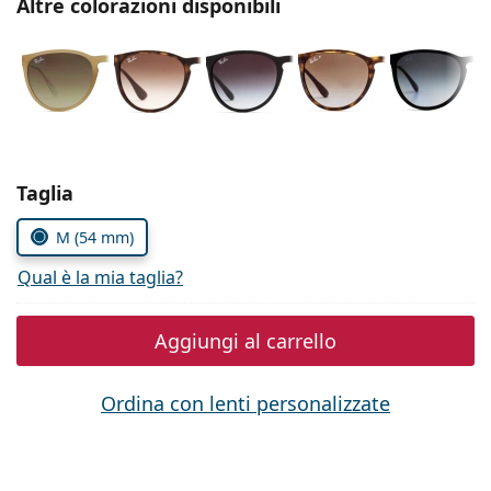
Altre colorazioni disponibili
è offline
Persol
Prada
Tutte le marche
Seleziona i parametri
Taglia
M (54 mm)
Qual è la mia taglia?
Aggiungi al carrello
Ordina con lenti personalizzate