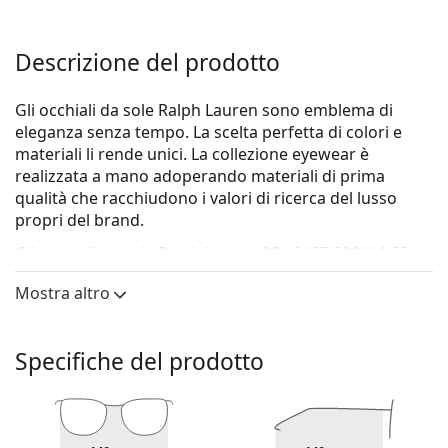
Descrizione del prodotto
Gli occhiali da sole Ralph Lauren sono emblema di
eleganza senza tempo. La scelta perfetta di colori e
materiali li rende unici. La collezione eyewear è
realizzata a mano adoperando materiali di prima
qualità che racchiudono i valori di ricerca del lusso
propri del brand.
Gli occhiali da sole
Ralph Lauren 0RL 8167 500111 55
sono un modello da donna.
Mostra altro
Vorresti vedere come ti stanno questi occhiali da sole?
Prova la funzione Specchio Virtuale di Lentiamo.
Specifiche del prodotto
Montatura per occhiali da sole
Il colore nero della montatura si abbina
perfettamente a un sottotono di pelle freddo e
capelli biondo chiaro, castano chiaro o nero.