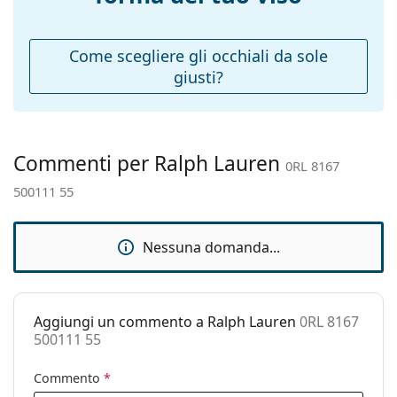
(Asta):
Ponte:
19 mm
Come scegliere gli occhiali da sole
giusti?
Peso:
45 g
Naselli
No
regolabili:
Accessori
Commenti per Ralph Lauren
0RL 8167
Custodia:
Sì
500111 55
Panno per
Sì
pulizia:
Nessuna domanda...
Altro
Sesso:
Donna
Categorie:
Occhiali da sole
Aggiungi un commento a Ralph Lauren
0RL 8167
500111 55
Marca:
Ralph Lauren
Commento
*
Utilizzo:
Moda