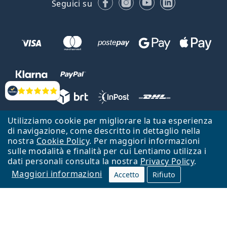
Seguici su
Valutazione
Utilizziamo cookie per migliorare la tua esperienza
Lentiamo s.r.o., Vídeňská 12, 37833 Nová Bystřice, Repubblica Ceca.
di navigazione, come descritto in dettaglio nella
Partita IVA: CZ26104784
nostra
Cookie Policy
. Per maggiori informazioni
sulle modalità e finalità per cui Lentiamo utilizza i
Torna alla Home Page
Vai all'inizio
dati personali consulta la nostra
Privacy Policy
.
Maggiori informazioni
Il sito Lentiamo.it è proprietà di Lentiamo s.r.o., che ne detiene la
Accetto
Rifiuto
gestione.
Online - per te - da 18 anni!