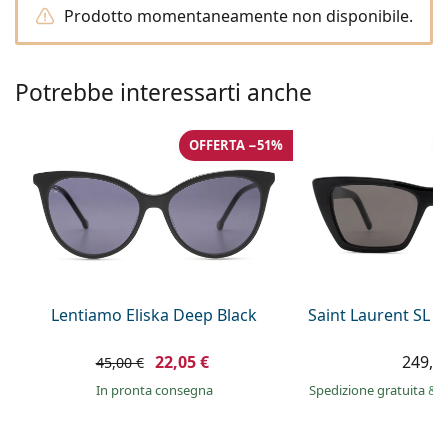
è offline
Persol
Prodotto momentaneamente non disponibile.
Prada
Potrebbe interessarti anche
Tutte le marche
OFFERTA −51%
Lentiamo Eliska Deep Black
Saint Laurent SL 
22,05 €
249,9
45,00 €
in pronta consegna
Spedizione gratuita
&
i