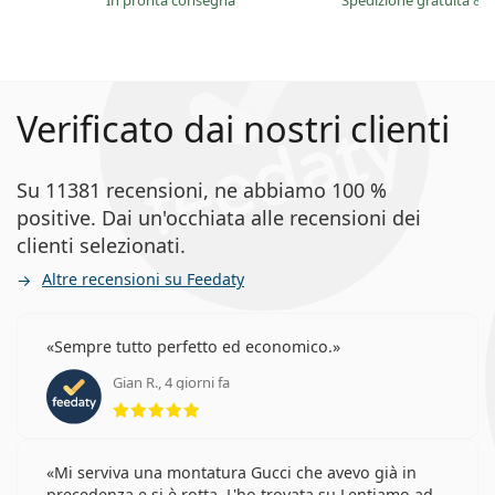
in pronta consegna
Spedizione gratuita
&
i
Verificato dai nostri clienti
Su 11381 recensioni, ne abbiamo 100 %
positive. Dai un'occhiata alle recensioni dei
clienti selezionati.
Altre recensioni su Feedaty
Sempre tutto perfetto ed economico.
Gian R., 4 giorni fa
valutazione 5 di 5
Mi serviva una montatura Gucci che avevo già in
precedenza e si è rotta. L'ho trovata su Lentiamo ad