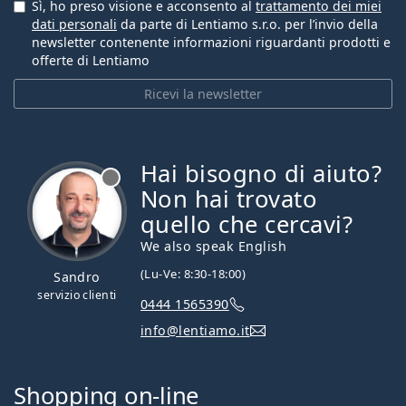
Sì, ho preso visione e acconsento al
trattamento dei miei
dati personali
da parte di Lentiamo s.r.o. per l’invio della
newsletter contenente informazioni riguardanti prodotti e
offerte di Lentiamo
Ricevi la newsletter
Hai bisogno di aiuto?
è offline
Non hai trovato
quello che cercavi?
We also speak English
(Lu-Ve: 8:30-18:00)
Sandro
servizio clienti
0444 1565390
info@lentiamo.it
Shopping on-line