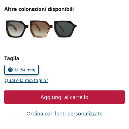
è offline
Persol
Altre colorazioni disponibili
Prada
Tutte le marche
Seleziona i parametri
Taglia
M (54 mm)
Qual è la mia taglia?
Aggiungi al carrello
Ordina con lenti personalizzate