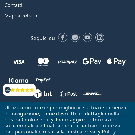
Contatti
Mappa del sito
Facebook
Instagram
YouTube
LinkedIn
Seguici su
Valutazione
Utilizziamo cookie per migliorare la tua esperienza
Lentiamo s.r.o., Vídeňská 12, 37833 Nová Bystřice, Repubblica Ceca.
di navigazione, come descritto in dettaglio nella
Partita IVA: CZ26104784
nostra
Cookie Policy
. Per maggiori informazioni
sulle modalità e finalità per cui Lentiamo utilizza i
Torna alla Home Page
Vai all'inizio
dati personali consulta la nostra
Privacy Policy
.