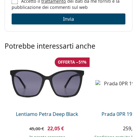
Accetto il
trattamento
dei dati da me forniti e la
pubblicazione dei commenti sul web
Invia
Potrebbe interessarti anche
OFFERTA −51%
Lentiamo Petra Deep Black
Prada 0PR 19Z
22,05 €
259,9
45,00 €