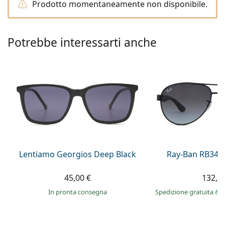
è offline
Prodotto momentaneamente non disponibile.
Persol
Prada
Potrebbe interessarti anche
Tutte le marche
Lentiamo Georgios Deep Black
Ray-Ban RB345
45,00 €
132,9
in pronta consegna
Spedizione gratuita
&
i