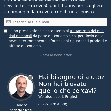
newsletter e ricevi 50 punti bonus per scegliere
un omaggio da ricevere con il tuo acquisto.
E-mail
Sì, ho preso visione e acconsento al
trattamento dei miei
dati personali
da parte di Lentiamo s.r.o. per l’invio della
newsletter contenente informazioni riguardanti prodotti e
offerte di Lentiamo
Ricevi la newsletter
Hai bisogno di aiuto?
è offline
Non hai trovato
quello che cercavi?
We also speak English
(Lu-Ve: 8:30-18:00)
Sandro
servizio clienti