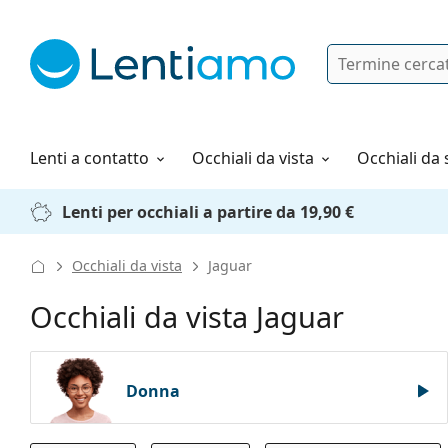
Ricerca
Ho già un account cliente Lentiam
Navigazione del sito
Soluzioni
Tutto sugli acquisti
Lenti a contatto
Occhiali da vista
Occhiali da 
Lenti per occhiali a partire da 19,90 €
Occhiali da vista
Jaguar
Occhiali da vista Jaguar
Donna