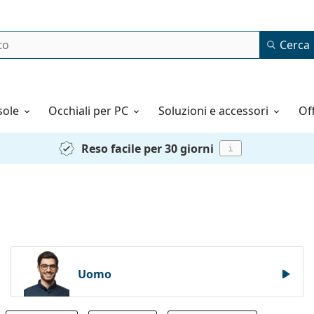
Cerca
o
sole
Occhiali per PC
Soluzioni e accessori
o
Reso facile per 30 giorni
i
Uomo