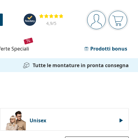
Barra di navigazione
Valutazione
sei connesso
Il carrel
4,9
/5
fferte speciali
Prodotti bonus
Tutte le montature in pronta consegna
Unisex