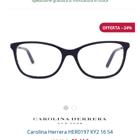
Spedizione gratuita
&
montatura in stock
è offline
Persol
Prada
OFFERTA −24%
Tutte le marche
Carolina Herrera HER0197 KY2 16 54