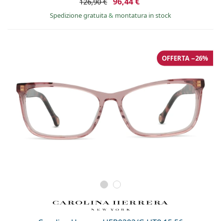
96,44 €
126,90 €
Spedizione gratuita
&
montatura in stock
OFFERTA −26%