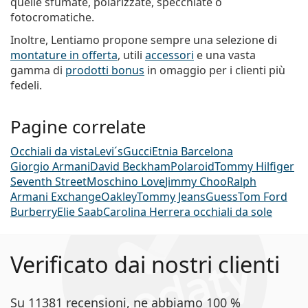
quelle sfumate, polarizzate, specchiate o
fotocromatiche.
Inoltre, Lentiamo propone sempre una selezione di
montature in offerta
, utili
accessori
e una vasta
gamma di
prodotti bonus
in omaggio per i clienti più
fedeli.
Pagine correlate
Occhiali da vista
Levi´s
Gucci
Etnia Barcelona
Giorgio Armani
David Beckham
Polaroid
Tommy Hilfiger
Seventh Street
Moschino Love
Jimmy Choo
Ralph
Armani Exchange
Oakley
Tommy Jeans
Guess
Tom Ford
Burberry
Elie Saab
Carolina Herrera occhiali da sole
Verificato dai nostri clienti
Su 11381 recensioni, ne abbiamo 100 %