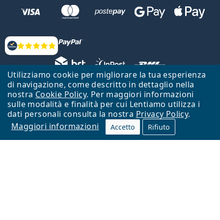
Valutazione
Utilizziamo cookie per migliorare la tua esperienza
di navigazione, come descritto in dettaglio nella
nostra
Cookie Policy
. Per maggiori informazioni
Lentiamo s.r.o., Vídeňská 12, 37833 Nová Bystřice, Repubblica Ceca.
Partita IVA: CZ26104784
sulle modalità e finalità per cui Lentiamo utilizza i
dati personali consulta la nostra
Privacy Policy
.
Torna alla Home Page
Vai all'inizio
Maggiori informazioni
Accetto
Rifiuto
Il sito Lentiamo.it è proprietà di Lentiamo s.r.o., che ne detiene la
gestione.
Online - per te - da 18 anni!