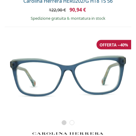
Carolina Herrera HER0202/G HT8 15 56
90,94 €
122,90 €
Spedizione gratuita
&
montatura in stock
OFFERTA −40%