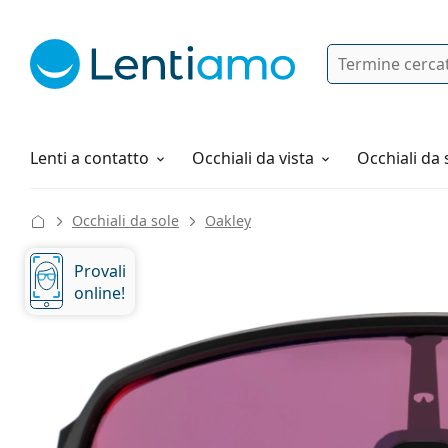
Ricerca
Ho già un account cliente Lentiam
Navigazione del sito
Soluzioni
Tutto sugli acquisti
Lenti a contatto
Occhiali da vista
Occhiali da 
Occhiali da sole
Oakley
Provali
online!