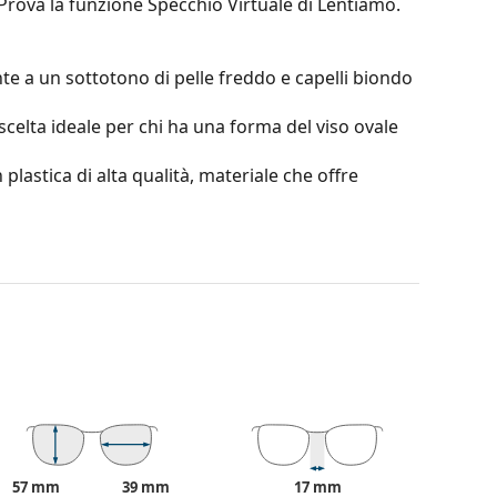
 Prova la funzione Specchio Virtuale di Lentiamo.
te a un sottotono di pelle freddo e capelli biondo
scelta ideale per chi ha una forma del viso ovale
 plastica di alta qualità, materiale che offre
o forte soprattutto in inverno. Aumentano il
one al crepuscolo.
o la leggerezza e la resistenza alla rottura.
on Optics) garantisce nitidezza, sensibilità e
to e la distorsione dell'immagine, consentendoti di
e sono realmente. La soluzione brevettata nella
 test dell'American National Standards Institute e
ività, sport e ambiente. Sono progettate per una
57 mm
39 mm
17 mm
 condizioni d'illuminazione. I loro vantaggi sono