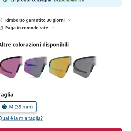
Rimborso garantito 30 giorni
Paga in comode rate
Altre colorazioni disponibili
Seleziona i parametri
Taglia
M (39 mm)
Qual è la mia taglia?