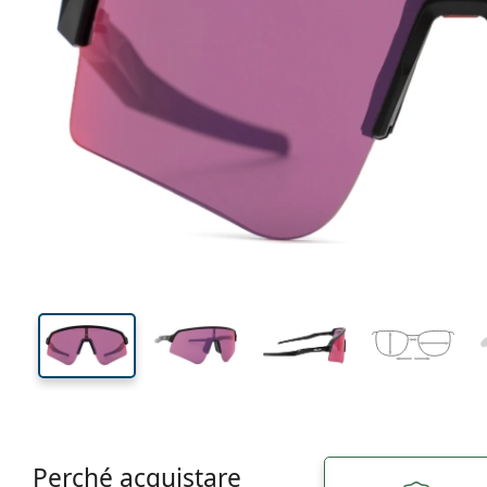
134 mm
Larghezza montatura
Diametr
lente (Cali
57 mm
39 mm
Altezza lente
Diametro lente (Calibro)
Perché acquistare