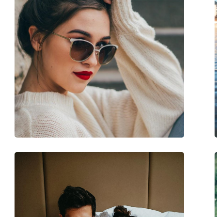
Montatura
Esplora l'intera gamma di
occhiali da sole
e scopri tanti
Forma montatura:
Rettangolare
Colore montatura:
Nero
Materiale montatura:
Plastica
Taglia:
M
Larghezza montatura:
134 mm
Lunghezza asta (Asta):
138 mm
Ponte:
17 mm
Peso:
170 g
Naselli regolabili:
No
Cerniere a molla:
No
Accessori
Custodia:
Sì
Panno per pulizia:
Sì