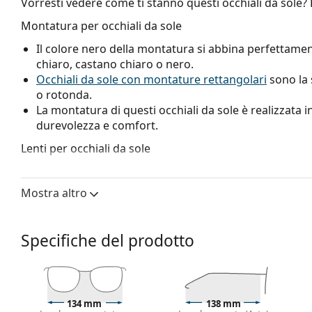
Vorresti vedere come ti stanno questi occhiali da sole?
Montatura per occhiali da sole
Il colore nero della montatura si abbina perfettamen
chiaro, castano chiaro o nero.
Occhiali da sole con montature rettangolari
sono la 
o rotonda.
La montatura di questi occhiali da sole è realizzata in
durevolezza e comfort.
Lenti per occhiali da sole
Le lenti rosse bloccano la luce blu, che diventa molt
contrasto, accentuano i dettagli e migliorano la visi
Mostra altro
Le lenti sono in plastica, i cui innegabili vantaggi son
L'innovativa tecnologia delle lenti
HDO
(High Definiti
acuità visiva eccellenti. L'HDO elimina l'ingrandimen
Specifiche del prodotto
vedere gli oggetti esattamente come appaiono e dov
tecnologia HDO sta ottenendo risultati eccellenti nei
offre un'immagine visiva e una protezione unica.
Le lenti
Prizm
regolano la vista in base al tipo di att
134 mm
138 mm
percezione ottimale del colore in un'ampia gamma di