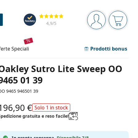
Barra di navigazione
Valutazione
sei connesso
Il carrel
4,9
/5
fferte speciali
Prodotti bonus
Oakley Sutro Lite Sweep OO
9465 01 39
OO 9465 946501 39
196,90 €
Solo 1 in stock
Spedizione gratuita e reso facile!
In pronta consegna.
Disponibile 7/8