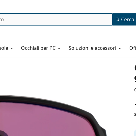
Cerca
o
sole
Occhiali per PC
Soluzioni e accessori
o