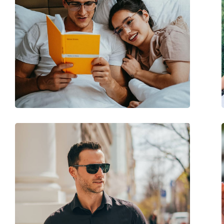
Altro
Sesso:
Unisex
Categorie:
Occhiali da sole
Marca:
Oakley
Utilizzo:
Sport
Sport:
Ciclismo, Corsa, Es
Codice:
OO 9465 946501 39
Anche con lenti graduate:
No