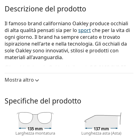
Descrizione del prodotto
Il famoso brand californiano Oakley produce occhiali
di alta qualità pensati sia per lo
sport
che per la vita di
ogni giorno. Il brand ha sempre cercato e trovato
ispirazione nell'arte e nella tecnologia. Gli occhiali da
sole Oakley sono innovativi, stilosi e prodotti con
materiali all'avanguardia.
Gli occhiali da sole
Oakley Holbrook OO 9102 9V8 55
sono un modello da uomo.
Mostra altro
Vorresti vedere come ti stanno questi occhiali da sole?
Prova la funzione Specchio Virtuale di Lentiamo.
Specifiche del prodotto
Montatura per occhiali da sole
Il colore blu della montatura si abbina
perfettamente a una carnagione con sottotono
freddo e capelli castano chiaro, neri o biondo
135 mm
137 mm
chiaro.
Larghezza montatura
Lunghezza asta (Asta)