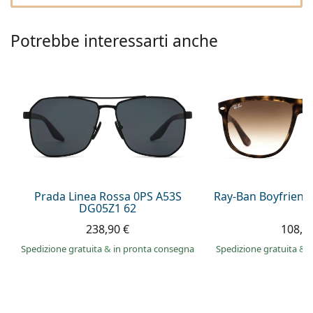
è offline
Persol
Prada
Potrebbe interessarti anche
Tutte le marche
Prada Linea Rossa 0PS A53S
Ray-Ban Boyfriend
DG05Z1 62
238,90 €
108,9
Spedizione gratuita
&
in pronta consegna
Spedizione gratuita
&
i