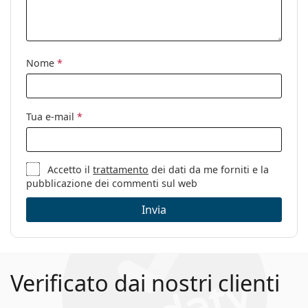
Marca:
Oakley
Utilizzo:
Sport
Sport:
Escursionismo
Nome
*
Codice:
OO 9102 V8 55
Tua e-mail
*
Accetto il
trattamento
dei dati da me forniti e la
pubblicazione dei commenti sul web
Invia
Verificato dai nostri clienti