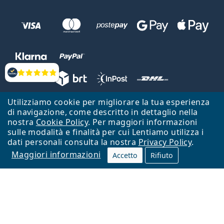
Valutazione
Utilizziamo cookie per migliorare la tua esperienza
Lentiamo s.r.o., Vídeňská 12, 37833 Nová Bystřice, Repubblica Ceca.
di navigazione, come descritto in dettaglio nella
Partita IVA: CZ26104784
nostra
Cookie Policy
. Per maggiori informazioni
sulle modalità e finalità per cui Lentiamo utilizza i
Torna alla Home Page
Vai all'inizio
dati personali consulta la nostra
Privacy Policy
.
Maggiori informazioni
Il sito Lentiamo.it è proprietà di Lentiamo s.r.o., che ne detiene la
Accetto
Rifiuto
gestione.
Online - per te - da 18 anni!