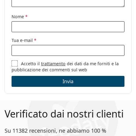
tantissimi modelli dei migliori marchi.
Utilizzo:
Sport
Sport:
Tennis, Escursionismo
Nome
*
Codice:
OO 9449 12 60
Tua e-mail
*
Accetto il
trattamento
dei dati da me forniti e la
pubblicazione dei commenti sul web
Invia
Verificato dai nostri clienti
Su 11382 recensioni, ne abbiamo 100 %