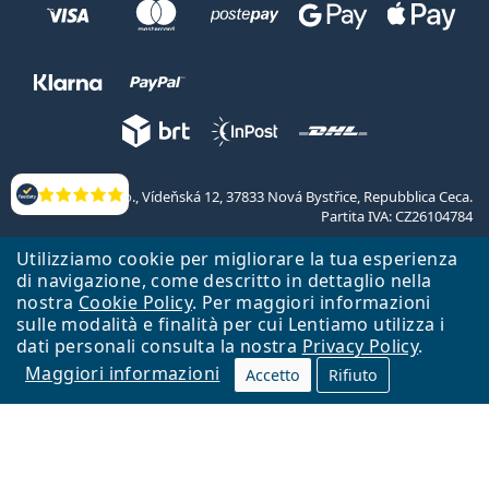
Lentiamo s.r.o., Vídeňská 12, 37833 Nová Bystřice, Repubblica Ceca.
Valutazione
Partita IVA: CZ26104784
Utilizziamo cookie per migliorare la tua esperienza
Torna alla Home Page
Vai all'inizio
di navigazione, come descritto in dettaglio nella
Il sito Lentiamo.it è proprietà di Lentiamo s.r.o., che ne detiene la
nostra
Cookie Policy
. Per maggiori informazioni
gestione.
Online - per te - da 18 anni!
sulle modalità e finalità per cui Lentiamo utilizza i
dati personali consulta la nostra
Privacy Policy
.
Maggiori informazioni
Accetto
Rifiuto