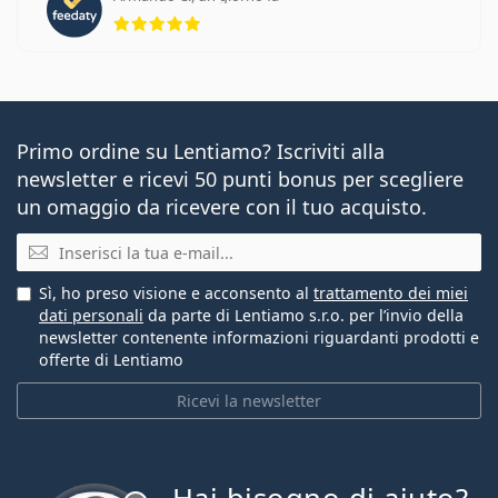
valutazione 5 di 5
Primo ordine su Lentiamo? Iscriviti alla
newsletter e ricevi 50 punti bonus per scegliere
un omaggio da ricevere con il tuo acquisto.
E-mail
Sì, ho preso visione e acconsento al
trattamento dei miei
dati personali
da parte di Lentiamo s.r.o. per l’invio della
newsletter contenente informazioni riguardanti prodotti e
offerte di Lentiamo
Ricevi la newsletter
è offline