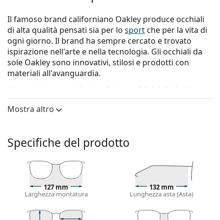
Il famoso brand californiano Oakley produce occhiali
di alta qualità pensati sia per lo
sport
che per la vita di
ogni giorno. Il brand ha sempre cercato e trovato
ispirazione nell'arte e nella tecnologia. Gli occhiali da
sole Oakley sono innovativi, stilosi e prodotti con
materiali all'avanguardia.
Gli occhiali da sole
Oakley Gibston OO 9449 12 60
sono
un modello da uomo.
Mostra altro
Vorresti vedere come ti stanno questi occhiali da sole?
Prova la funzione Specchio Virtuale di Lentiamo.
Specifiche del prodotto
Montatura per occhiali da sole
Il colore nero della montatura si abbina
perfettamente a un sottotono di pelle freddo e
capelli biondo chiaro, castano chiaro o nero.
127 mm
132 mm
Occhiali da sole con montature rettangolari
sono la
Larghezza montatura
Lunghezza asta (Asta)
scelta ideale per chi ha una forma del viso ovale
o rotonda.