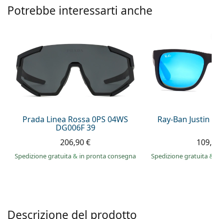
è offline
Persol
Potrebbe interessarti anche
Prada
Tutte le marche
Prada Linea Rossa 0PS 04WS
Ray-Ban Justin 
DG006F 39
206,90 €
109,9
Spedizione gratuita
&
in pronta consegna
Spedizione gratuita
&
i
Descrizione del prodotto