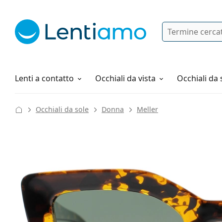
Ricerca
Ho già un account cliente Lentiam
Navigazione del sito
Soluzioni
Tutto sugli acquisti
Lenti a contatto
Occhiali da vista
Occhiali da 
Occhiali da sole
Donna
Meller