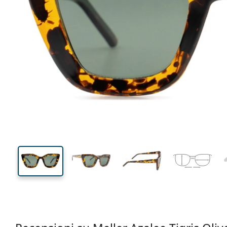
138 mm
Larghezza montatura
Diametr
lente (Cali
39 mm
47 mm
Altezza lente
Diametro lente (Calibro)