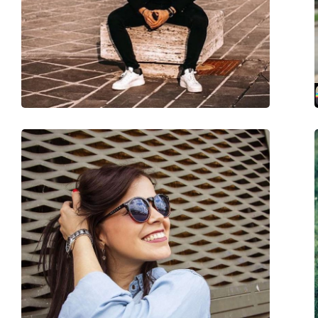
Marca:
Meller
Utilizzo:
Moda
Codice:
Azalee Tigris Olive
Anche con lenti graduate:
Sì