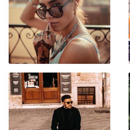
Materiale montatura:
Plastica
Taglia:
M
Larghezza montatura:
138 mm
Lunghezza asta (Asta):
145 mm
Ponte:
18 mm
Peso:
140 g
Naselli regolabili:
No
Cerniere a molla:
No
Accessori
Custodia:
Sì
Panno per pulizia:
Sì
Altro
Sesso:
Donna
Categorie:
Occhiali da sole