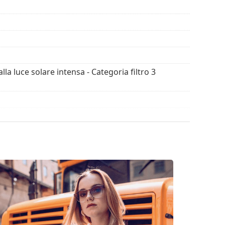
 in città.
riginale. Il colore della custodia e il suo design
 degli occhiali da sole. Alcuni modelli possono
alla luce solare intensa - Categoria filtro 3
con un panno.
ssimi modelli dei migliori marchi.