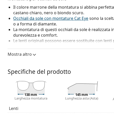
Il colore marrone della montatura si abbina perfetta
castano chiaro, nero o biondo scuro.
Occhiali da sole con montature Cat Eye
sono la scelt
o a forma di diamante.
La montatura di questi occhiali da sole è realizzata in
durevolezza e comfort.
Le lenti originali possono essere sostituite con lenti
graduate.
Mostra altro
Lenti per occhiali da sole
Le lenti verdi riducono l'intensità della luce senza alt
La lenti polarizzate con la tecnologia tac (Tri Acetat
Specifiche del prodotto
grande resistenza ai graffi.
Grazie all'esclusiva tecnologia delle
lenti polarizzate
eliminano i riflessi indesiderati e proteggono gli occh
risoluzione, la profondità e la messa a fuoco. Gli
occh
138 mm
145 mm
pericolosi e la luce bianca riflessa. Questo li rende p
Larghezza montatura
Lunghezza asta (Asta)
e pescatori. Ma sono adatti anche come un accessor
Hanno una protezione UV 400, che fornisce una protez
Lenti
occhiali da sole sono dotate di un filtro solare di ca