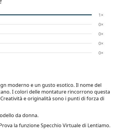
e
1×
0×
0×
0×
0×
esign moderno e un gusto esotico. Il nome del
cano. I colori delle montature rincorrono questa
Creatività e originalità sono i punti di forza di
dello da donna.
 Prova la funzione Specchio Virtuale di Lentiamo.