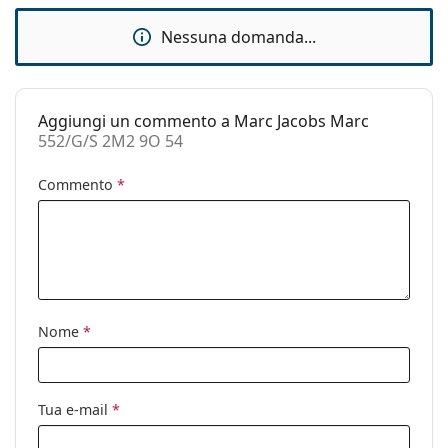
pulizia:
Nessuna domanda...
Altro
Sesso:
Donna
Categorie:
Occhiali da sole
Aggiungi un commento a Marc Jacobs Marc
552/G/S 2M2 9O 54
Marca:
Marc Jacobs
Commento
*
Utilizzo:
Moda
Codice:
552/G/S 2M2 9O 54
Nome
*
Tua e-mail
*