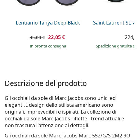
è offline
Persol
Prada
Lentiamo Tanya Deep Black
Saint Laurent SL 7
Tutte le marche
22,05 €
224,9
45,00 €
in pronta consegna
Spedizione gratuita
&
i
Descrizione del prodotto
Gli occhiali da sole di Marc Jacobs sono unici ed
eleganti. I design dello stilista americano sono
originali, imprevedibili e ispirati. La collezione di
occhiali da sole Marc Jacobs riflette i trend attuali e
non trascura l'attenzione ai dettagli.
Gli occhiali da sole
Marc Jacobs Marc 552/G/S 2M2 9O