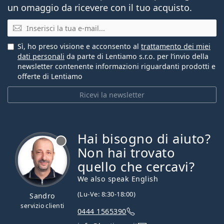
un omaggio da ricevere con il tuo acquisto.
E-mail
Sì, ho preso visione e acconsento al
trattamento dei miei
dati personali
da parte di Lentiamo s.r.o. per l’invio della
newsletter contenente informazioni riguardanti prodotti e
offerte di Lentiamo
Ricevi la newsletter
Hai bisogno di aiuto?
è offline
Non hai trovato
quello che cercavi?
We also speak English
(Lu-Ve: 8:30-18:00)
Sandro
servizio clienti
0444 1565390