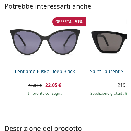
è offline
Persol
Potrebbe interessarti anche
Prada
OFFERTA −51%
Tutte le marche
Lentiamo Eliska Deep Black
Saint Laurent SL 
22,05 €
219,9
45,00 €
in pronta consegna
Spedizione gratuita
&
i
Descrizione del prodotto