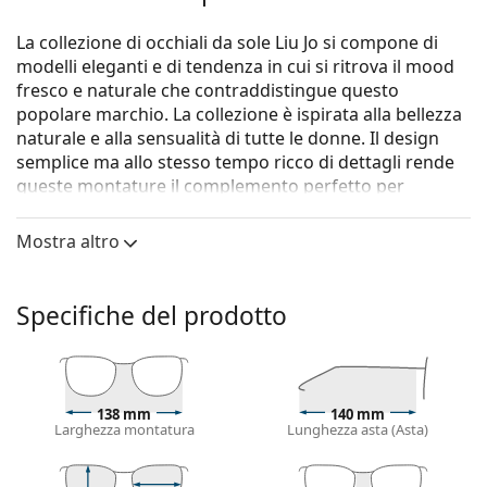
La collezione di occhiali da sole Liu Jo si compone di
modelli eleganti e di tendenza in cui si ritrova il mood
fresco e naturale che contraddistingue questo
popolare marchio. La collezione è ispirata alla bellezza
naturale e alla sensualità di tutte le donne. Il design
semplice ma allo stesso tempo ricco di dettagli rende
queste montature il complemento perfetto per
qualsiasi look.
Mostra altro
Gli occhiali da sole
Liu Jo LJ750S 001 54
sono un
modello da donna.
Montatura per occhiali da sole
Specifiche del prodotto
Il colore nero della montatura si abbina
perfettamente a un sottotono di pelle freddo e
capelli biondo chiaro, castano chiaro o nero.
Occhiali da sole con montature Cat Eye
sono la
138 mm
140 mm
Larghezza montatura
Lunghezza asta (Asta)
scelta ideale per chi ha un viso ovale, a forma di
cuore o a forma di diamante.
La montatura di questi occhiali da sole è realizzata